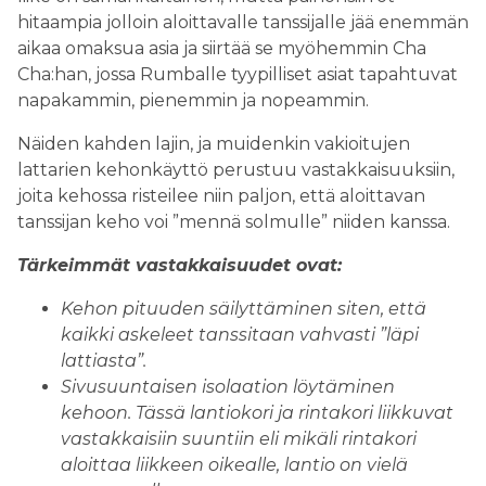
hitaampia jolloin aloittavalle tanssijalle jää enemmän
aikaa omaksua asia ja siirtää se myöhemmin Cha
Cha:han, jossa Rumballe tyypilliset asiat tapahtuvat
napakammin, pienemmin ja nopeammin.
Näiden kahden lajin, ja muidenkin vakioitujen
lattarien kehonkäyttö perustuu vastakkaisuuksiin,
joita kehossa risteilee niin paljon, että aloittavan
tanssijan keho voi ”mennä solmulle” niiden kanssa.
Tärkeimmät vastakkaisuudet ovat:
Kehon pituuden säilyttäminen siten, että
kaikki askeleet tanssitaan vahvasti ”läpi
lattiasta”.
Sivusuuntaisen isolaation löytäminen
kehoon. Tässä lantiokori ja rintakori liikkuvat
vastakkaisiin suuntiin eli mikäli rintakori
aloittaa liikkeen oikealle, lantio on vielä