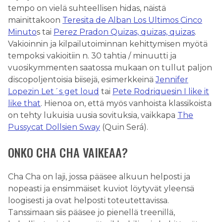
tempo on vielä suhteellisen hidas, näistä
mainittakoon
Teresita de Alban Los Ultimos Cinco
Minuto
s tai
Perez Pradon Quizas, quizas, quizas
.
Vakioinnin ja kilpailutoiminnan kehittymisen myötä
tempoksi vakioitiin n. 30 tahtia / minuutti ja
vuosikymmenten saatossa mukaan on tullut paljon
discopoljentoisia biisejä, esimerkkeinä
Jennifer
Lopezin Let´s get loud
tai
Pete Rodriquesin I like it
like that
. Hienoa on, että myös vanhoista klassikoista
on tehty lukuisia uusia sovituksia, vaikkapa
The
Pussycat Dollsien Sway
(Quin Será).
ONKO CHA CHA VAIKEAA?
Cha Cha on laji, jossa pääsee alkuun helposti ja
nopeasti ja ensimmäiset kuviot löytyvät yleensä
loogisesti ja ovat helposti toteutettavissa.
Tanssimaan siis pääsee jo pienellä treenillä,