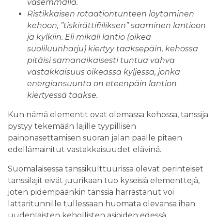
vasemmalla.
Ristikkäisen rotaationtunteen löytäminen
kehoon, ”tiskirättifiiliksen” saaminen lantioon
ja kylkiin. Eli mikäli lantio (oikea
suoliluunharju) kiertyy taaksepäin, kehossa
pitäisi samanaikaisesti tuntua vahva
vastakkaisuus oikeassa kyljessä, jonka
energiansuunta on eteenpäin lantion
kiertyessä taakse.
Kun nämä elementit ovat olemassa kehossa, tanssija
pystyy tekemään lajille tyypillisen
painonasettamisen suoran jalan päälle pitäen
edellämainitut vastakkaisuudet elävinä.
Suomalaisessa tanssikulttuurissa olevat perinteiset
tanssilajit eivät juurikaan tuo kyseisiä elementtejä,
joten pidempäänkin tanssia harrastanut voi
lattaritunnille tullessaan huomata olevansa ihan
uudenlaisten kehollisten asioiden edessä.