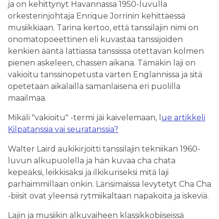
ja on kehittynyt Havannassa 1950-luvulla
orkesterinjohtaja Enrique Jorrinin kehittäessä
musiikkiaan. Tarina kertoo, että tanssilajin nimi on
onomatopoeettinen eli kuvastaa tanssijoiden
kenkien ääntä lattiassa tanssissa otettavan kolmen
pienen askeleen, chassen aikana. Tämäkin laji on
vakioitu tanssinopetusta varten Englannissa ja sitä
opetetaan aikalailla samanlaisena eri puolilla
maailmaa.
Mikäli "vakioitu" -termi jäi kaivelemaan, l
ue artikkeli
Kilpatanssia vai seuratanssia?
Walter Laird aukikirjoitti tanssilajin tekniikan 1960-
luvun alkupuolella ja hän kuvaa cha chata
kepeäksi, leikkisäksi ja ilkikuriseksi mitä laji
parhaimmillaan onkin. Länsimaissa levytetyt Cha Cha
-biisit ovat yleensä rytmiikaltaan napakoita ja iskeviä.
Lajin ja musiikin alkuvaiheen klassikkobiiseissä