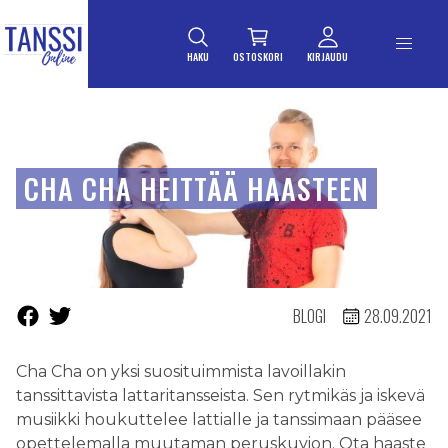
ETUSIVULLE
Siirry suoraan sisältöön
HAKU
OSTOSKORI
KIRJAUDU
CHA CHA HEITTÄÄ HAASTEEN
BLOGI
28.09.2021
Cha Cha on yksi suosituimmista lavoillakin
tanssittavista lattaritansseista. Sen rytmikäs ja iskevä
musiikki houkuttelee lattialle ja tanssimaan pääsee
opettelemalla muutaman peruskuvion. Ota haaste