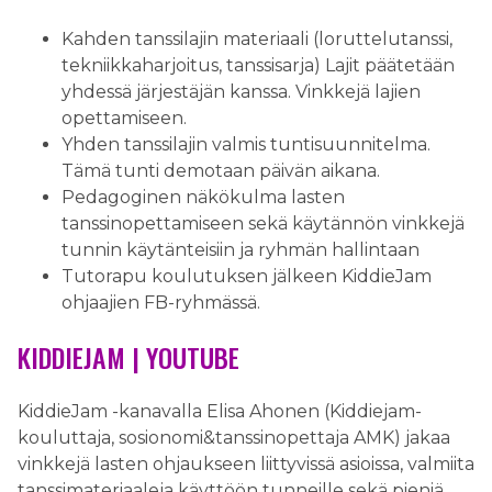
Kahden tanssilajin materiaali (loruttelutanssi,
tekniikkaharjoitus, tanssisarja) Lajit päätetään
yhdessä järjestäjän kanssa. Vinkkejä lajien
opettamiseen.
Yhden tanssilajin valmis tuntisuunnitelma.
Tämä tunti demotaan päivän aikana.
Pedagoginen näkökulma lasten
tanssinopettamiseen sekä käytännön vinkkejä
tunnin käytänteisiin ja ryhmän hallintaan
Tutorapu koulutuksen jälkeen KiddieJam
ohjaajien FB-ryhmässä.
KIDDIEJAM | YOUTUBE
KiddieJam -kanavalla Elisa Ahonen (Kiddiejam-
kouluttaja, sosionomi&tanssinopettaja AMK) jakaa
vinkkejä lasten ohjaukseen liittyvissä asioissa, valmiita
tanssimateriaaleja käyttöön tunneille sekä pieniä