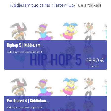
KiddieJam tuo tanssin lasten luo
- lue artikkeli!
Hiphop 5 | KiddieJam...
Kiddiejam materiaalipaketit
49,90 €
(sis. alv)
Paritanssi 4 | KiddieJam...
Kiddiejam materiaalipaketit