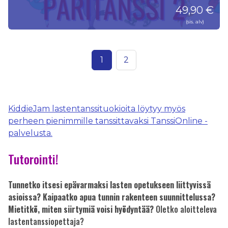
49,90 €
(sis. alv)
1
2
KiddieJam lastentanssituokioita löytyy myös
perheen pienimmille tanssittavaksi TanssiOnline -
palvelusta.
Tutorointi!
Tunnetko itsesi epävarmaksi lasten opetukseen liittyvissä
asioissa? Kaipaatko apua tunnin rakenteen suunnittelussa?
Mietitkö, miten siirtymiä voisi hyödyntää?
Oletko aloitteleva
lastentanssiopettaja?