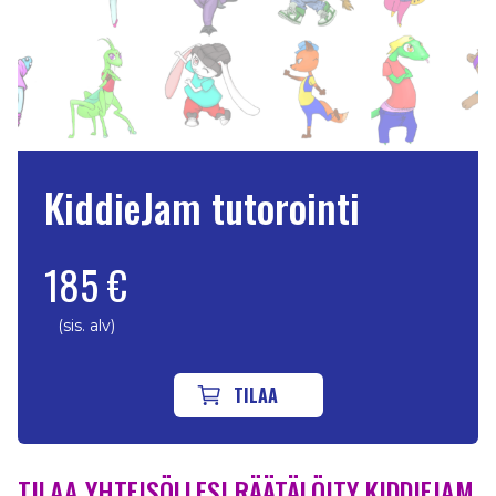
KiddieJam tutorointi
185 €
(sis. alv)
TILAA
TILAA YHTEISÖLLESI RÄÄTÄLÖITY KIDDIEJAM