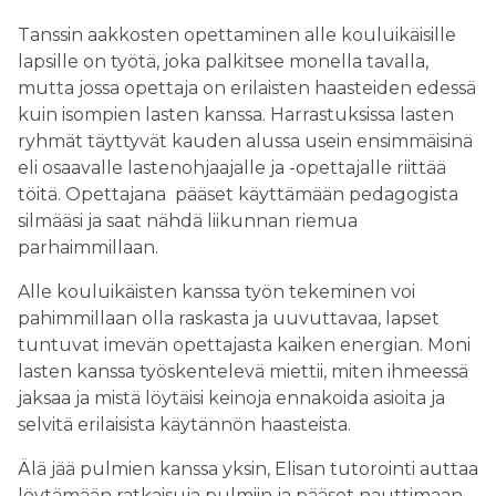
Tanssin aakkosten opettaminen alle kouluikäisille
lapsille on työtä, joka palkitsee monella tavalla,
mutta jossa opettaja on erilaisten haasteiden edessä
kuin isompien lasten kanssa. Harrastuksissa lasten
ryhmät täyttyvät kauden alussa usein ensimmäisinä
eli osaavalle lastenohjaajalle ja -opettajalle riittää
töitä. Opettajana pääset käyttämään pedagogista
silmääsi ja saat nähdä liikunnan riemua
parhaimmillaan.
Alle kouluikäisten kanssa työn tekeminen voi
pahimmillaan olla raskasta ja uuvuttavaa, lapset
tuntuvat imevän opettajasta kaiken energian. Moni
lasten kanssa työskentelevä miettii, miten ihmeessä
jaksaa ja mistä löytäisi keinoja ennakoida asioita ja
selvitä erilaisista käytännön haasteista.
Älä jää pulmien kanssa yksin, Elisan tutorointi auttaa
löytämään ratkaisuja pulmiin ja pääset nauttimaan