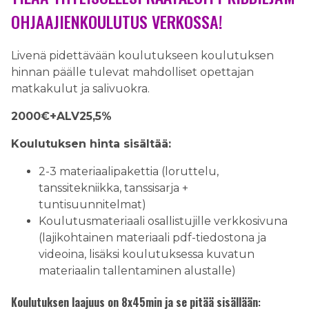
OHJAAJIENKOULUTUS VERKOSSA!
Livenä pidettävään koulutukseen koulutuksen
hinnan päälle tulevat mahdolliset opettajan
matkakulut ja salivuokra.
2000€+ALV25,5%
Koulutuksen hinta sisältää:
2-3 materiaalipakettia (loruttelu,
tanssitekniikka, tanssisarja +
tuntisuunnitelmat)
Koulutusmateriaali osallistujille verkkosivuna
(lajikohtainen materiaali pdf-tiedostona ja
videoina, lisäksi koulutuksessa kuvatun
materiaalin tallentaminen alustalle)
Koulutuksen laajuus on 8x45min ja se pitää sisällään
: