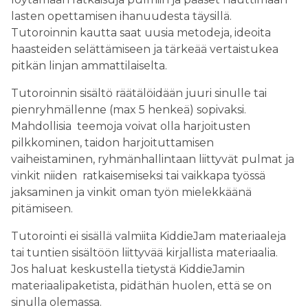
lasten opettamisen ihanuudesta täysillä.
Tutoroinnin kautta saat uusia metodeja, ideoita
haasteiden selättämiseen ja tärkeää vertaistukea
pitkän linjan ammattilaiselta.
Tutoroinnin sisältö räätälöidään juuri sinulle tai
pienryhmällenne (max 5 henkeä) sopivaksi.
Mahdollisia teemoja voivat olla harjoitusten
pilkkominen, taidon harjoituttamisen
vaiheistaminen, ryhmänhallintaan liittyvät pulmat ja
vinkit niiden ratkaisemiseksi tai vaikkapa työssä
jaksaminen ja vinkit oman työn mielekkäänä
pitämiseen.
Tutorointi ei sisällä valmiita KiddieJam materiaaleja
tai tuntien sisältöön liittyvää kirjallista materiaalia.
Jos haluat keskustella tietystä KiddieJamin
materiaalipaketista, pidäthän huolen, että se on
sinulla olemassa.