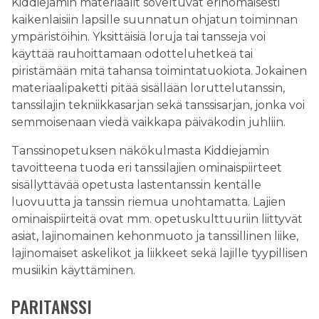
Kiddiejamin materiaalit soveltuvat erinomaisesti
kaikenlaisiin lapsille suunnatun ohjatun toiminnan
ympäristöihin. Yksittäisiä loruja tai tansseja voi
käyttää rauhoittamaan odotteluhetkeä tai
piristämään mitä tahansa toimintatuokiota. Jokainen
materiaalipaketti pitää sisällään loruttelutanssin,
tanssilajin tekniikkasarjan sekä tanssisarjan, jonka voi
semmoisenaan viedä vaikkapa päiväkodin juhliin.
Tanssinopetuksen näkökulmasta Kiddiejamin
tavoitteena tuoda eri tanssilajien ominaispiirteet
sisällyttävää opetusta lastentanssin kentälle
luovuutta ja tanssin riemua unohtamatta. Lajien
ominaispiirteitä ovat mm. opetuskulttuuriin liittyvät
asiat, lajinomainen kehonmuoto ja tanssillinen liike,
lajinomaiset askelikot ja liikkeet sekä lajille tyypillisen
musiikin käyttäminen.
PARITANSSI