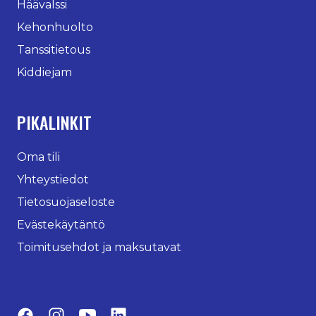
Häävalssi
Kehonhuolto
Tanssitietous
Kiddiejam
PIKALINKIT
Oma tili
Yhteystiedot
Tietosuojaseloste
Evästekäytäntö
Toimitusehdot ja maksutavat
Facebook
Instagram
YouTube
LinkedIn