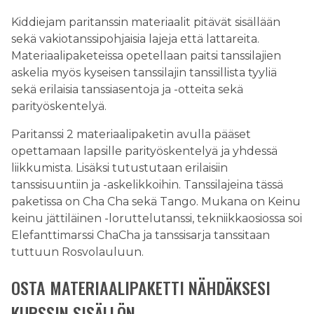
Kiddiejam paritanssin materiaalit pitävät sisällään
sekä vakiotanssipohjaisia lajeja että lattareita.
Materiaalipaketeissa opetellaan paitsi tanssilajien
askelia myös kyseisen tanssilajin tanssillista tyyliä
sekä erilaisia tanssiasentoja ja -otteita sekä
parityöskentelyä.
Paritanssi 2 materiaalipaketin avulla pääset
opettamaan lapsille parityöskentelyä ja yhdessä
liikkumista. Lisäksi tutustutaan erilaisiin
tanssisuuntiin ja -askelikkoihin. Tanssilajeina tässä
paketissa on Cha Cha sekä Tango. Mukana on Keinu
keinu jättiläinen -loruttelutanssi, tekniikkaosiossa soi
Elefanttimarssi ChaCha ja tanssisarja tanssitaan
tuttuun Rosvolauluun.
OSTA MATERIAALIPAKETTI NÄHDÄKSESI
KURSSIN SISÄLLÖN