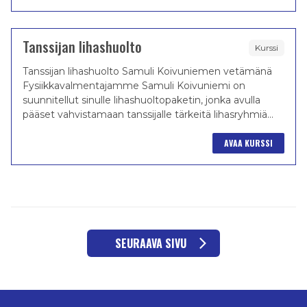
Tanssijan lihashuolto
Kurssi
Tanssijan lihashuolto Samuli Koivuniemen vetämänä
Fysiikkavalmentajamme Samuli Koivuniemi on
suunnitellut sinulle lihashuoltopaketin, jonka avulla
pääset vahvistamaan tanssijalle tärkeitä lihasryhmiä...
AVAA KURSSI
SEURAAVA SIVU