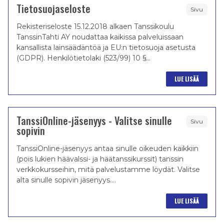
Tietosuojaseloste
Sivu
Rekisteriseloste 15.12.2018 alkaen Tanssikoulu
TanssinTahti AY noudattaa kaikissa palveluissaan
kansallista lainsäädäntöä ja EU:n tietosuoja asetusta
(GDPR). Henkilötietolaki (523/99) 10 §...
LUE LISÄÄ
TanssiOnline-jäsenyys - Valitse sinulle
Sivu
sopivin
TanssiOnline-jäsenyys antaa sinulle oikeuden kaikkiin
(pois lukien häävalssi- ja häätanssikurssit) tanssin
verkkokursseihin, mitä palvelustamme löydät. Valitse
alta sinulle sopivin jäsenyys....
LUE LISÄÄ