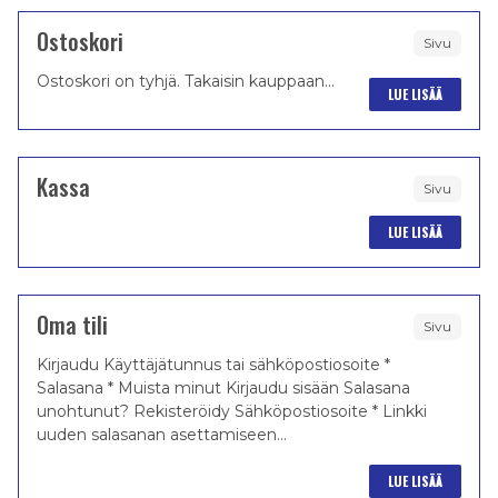
Ostoskori
Sivu
Ostoskori on tyhjä. Takaisin kauppaan...
LUE LISÄÄ
Kassa
Sivu
LUE LISÄÄ
Oma tili
Sivu
Kirjaudu Käyttäjätunnus tai sähköpostiosoite *
Salasana * Muista minut Kirjaudu sisään Salasana
unohtunut? Rekisteröidy Sähköpostiosoite * Linkki
uuden salasanan asettamiseen...
LUE LISÄÄ