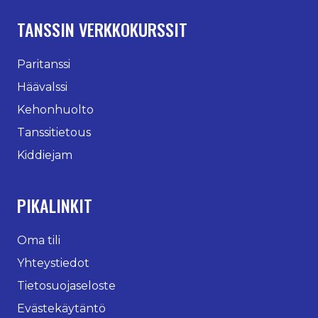
TANSSIN VERKKOKURSSIT
Paritanssi
Häävalssi
Kehonhuolto
Tanssitietous
Kiddiejam
PIKALINKIT
Oma tili
Yhteystiedot
Tietosuojaseloste
Evästekäytäntö