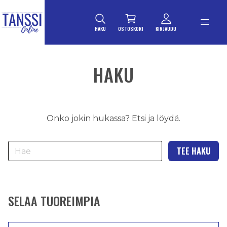
ETUSIVULLE
Siirry suoraan sisältöön
HAKU
OSTOSKORI
KIRJAUDU
HAKU
Onko jokin hukassa? Etsi ja löydä.
Hae
SELAA TUOREIMPIA