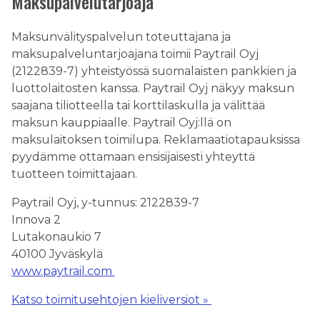
Maksupalvelutarjoaja
Maksunvälityspalvelun toteuttajana ja
maksupalveluntarjoajana toimii Paytrail Oyj
(2122839-7) yhteistyössä suomalaisten pankkien ja
luottolaitosten kanssa. Paytrail Oyj näkyy maksun
saajana tiliotteella tai korttilaskulla ja välittää
maksun kauppiaalle. Paytrail Oyj:llä on
maksulaitoksen toimilupa. Reklamaatiotapauksissa
pyydämme ottamaan ensisijaisesti yhteyttä
tuotteen toimittajaan.
Paytrail Oyj, y-tunnus: 2122839-7
Innova 2
Lutakonaukio 7
40100 Jyväskylä
www.paytrail.com
Katso toimitusehtojen kieliversiot »