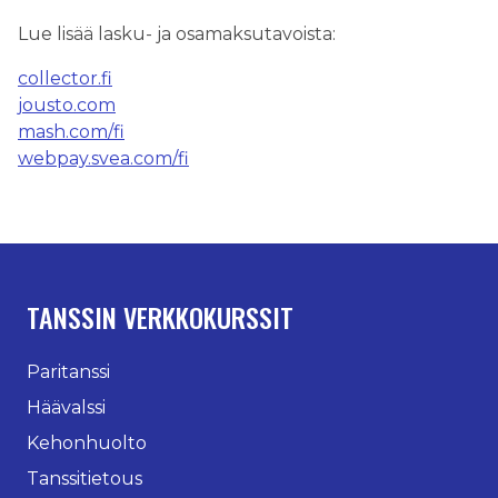
Lue lisää lasku- ja osamaksutavoista:
collector.fi
jousto.com
mash.com/fi
webpay.svea.com/fi
TANSSIN VERKKOKURSSIT
Paritanssi
Häävalssi
Kehonhuolto
Tanssitietous