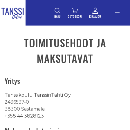
ETUSIVULLE
Siirry suoraan sisältöön
HAKU
OSTOSKORI
KIRJAUDU
TOIMITUSEHDOT JA
MAKSUTAVAT
Yritys
Tanssikoulu TanssinTahti Oy
2436537-0
38300 Sastamala
+358 44 3828123