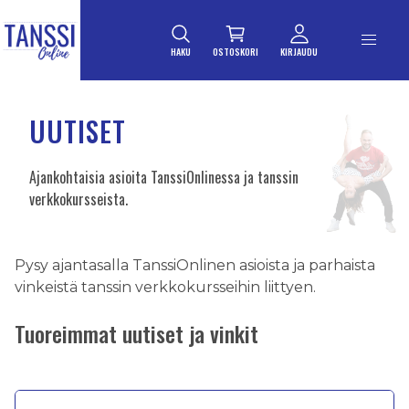
ETUSIVULLE
Siirry suoraan sisältöön
HAKU
OSTOSKORI
KIRJAUDU
UUTISET
Ajankohtaisia asioita TanssiOnlinessa ja tanssin
verkkokursseista.
Pysy ajantasalla TanssiOnlinen asioista ja parhaista
vinkeistä tanssin verkkokursseihin liittyen.
Tuoreimmat uutiset ja vinkit