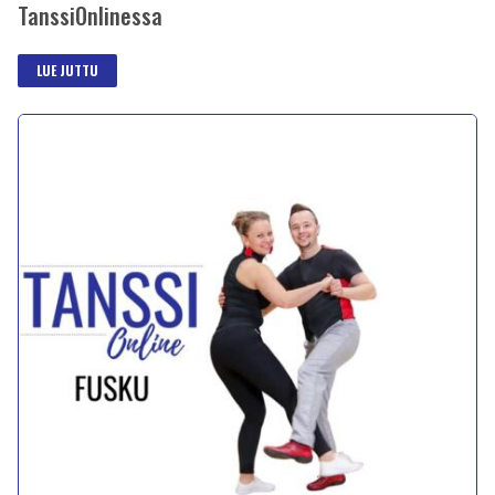
TanssiOnlinessa
LUE JUTTU