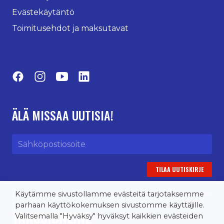
Evästekäytäntö
Toimitusehdot ja maksutavat
Facebook
Instagram
YouTube
LinkedIn
ÄLÄ MISSAA UUTISIA!
Sähköpostiosoite
Käytämme sivustollamme evästeitä tarjotaksemme
parhaan käyttökokemuksen sivustomme käyttäjille.
TANSSIONLINE
Valitsemalla "Hyväksy" hyväksyt kaikkien evästeiden