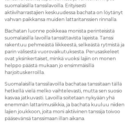
suomalaisilla tanssilavoilla. Erityisesti
aktiiviharrastajien keskuudessa bachata on löytänyt
vahvan paikkansa muiden lattaritanssien rinnalla.
Bachatan luonne poikkeaa monista perinteisistä
suomalaisilla lavoilla tanssittavista lajeista. Tanssi
rakentuu pehmeästä liikkeestä, selkeästä rytmistä ja
parin välisestä vuorovaikutuksesta. Perusaskeleet
ovat yksinkertaiset, minkä vuoksi lajiin on monen
helppo päästä mukaan jo ensimmäisillä
harjoituskerroilla.
Suomalaisilla tanssilavoilla bachataa tanssitaan tällä
hetkellä vielä melko vaihtelevasti, mutta sen suosio
kasvaa jatkuvasti. Lavoilla soitetaan nykyään yhä
enemmän lattarimusiikkia, ja bachata kuuluu niiden
lajien joukkoon, joita moni aktiivinen tanssija toivoo
pääsevänsä tanssimaan illan aikana.