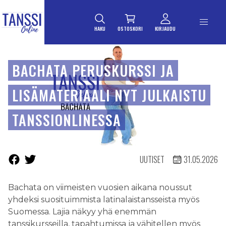
ETUSIVULLE
Siirry suoraan sisältöön
HAKU
OSTOSKORI
KIRJAUDU
BACHATA PERUSKURSSI JA
LISÄMATERIAALI NYT JULKAISTU
TANSSIONLINESSA
UUTISET
31.05.2026
Bachata on viimeisten vuosien aikana noussut
yhdeksi suosituimmista latinalaistansseista myös
Suomessa. Lajia näkyy yhä enemmän
tanssikursseilla, tapahtumissa ja vähitellen myös