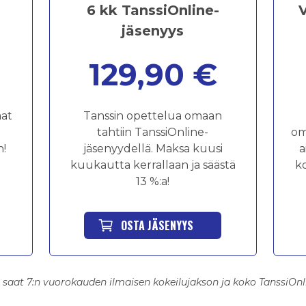
6 kk TanssiOnline-
jäsenyys
129,90 €
aat
Tanssin opettelua omaan
tahtiin TanssiOnline-
om
n!
jäsenyydellä. Maksa kuusi
a
kuukautta kerrallaan ja säästä
ko
13 %:a!
OSTA JÄSENYYS
saat 7:n vuorokauden ilmaisen kokeilujakson ja koko TanssiOnli