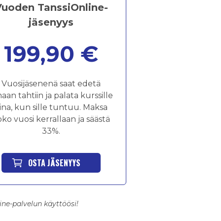
Vuoden TanssiOnline-
jäsenyys
199,90 €
Vuosijäsenenä saat edetä
aan tahtiin ja palata kurssille
ina, kun sille tuntuu. Maksa
ko vuosi kerrallaan ja säästä
33%.
OSTA JÄSENYYS
ne-palvelun käyttöösi!