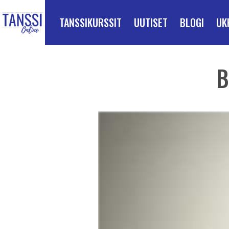
ETUSIVULLE
Siirry suoraan sisältöön
TANSSIKURSSIT
UUTISET
BLOGI
UK
B