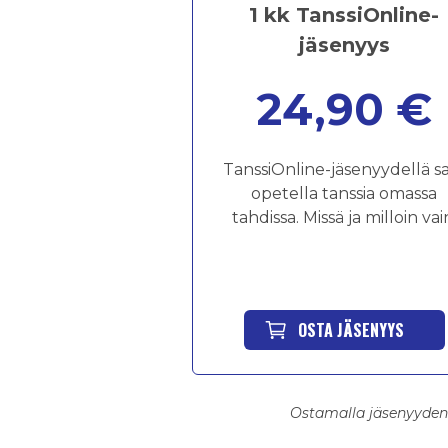
1 kk TanssiOnline-
jäsenyys
24,90 €
TanssiOnline-jäsenyydellä s
opetella tanssia omassa
tahdissa. Missä ja milloin vai
OSTA JÄSENYYS
Ostamalla jäsenyyden 