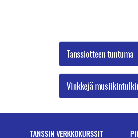
Tanssiotteen tuntuma
Vinkkejä musiikintulki
TANSSIN VERKKOKURSSIT
PI