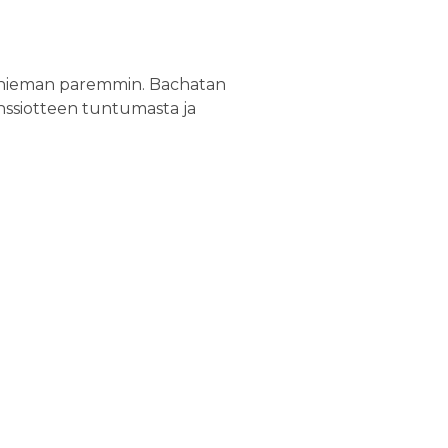
aas hieman paremmin. Bachatan
tanssiotteen tuntumasta ja