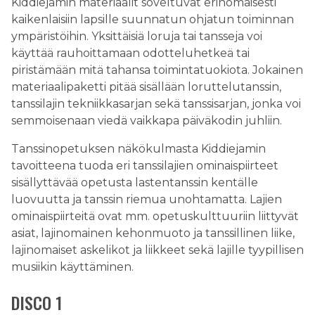
Kiddiejamin materiaalit soveltuvat erinomaisesti
kaikenlaisiin lapsille suunnatun ohjatun toiminnan
ympäristöihin. Yksittäisiä loruja tai tansseja voi
käyttää rauhoittamaan odotteluhetkeä tai
piristämään mitä tahansa toimintatuokiota. Jokainen
materiaalipaketti pitää sisällään loruttelutanssin,
tanssilajin tekniikkasarjan sekä tanssisarjan, jonka voi
semmoisenaan viedä vaikkapa päiväkodin juhliin.
Tanssinopetuksen näkökulmasta Kiddiejamin
tavoitteena tuoda eri tanssilajien ominaispiirteet
sisällyttävää opetusta lastentanssin kentälle
luovuutta ja tanssin riemua unohtamatta. Lajien
ominaispiirteitä ovat mm. opetuskulttuuriin liittyvät
asiat, lajinomainen kehonmuoto ja tanssillinen liike,
lajinomaiset askelikot ja liikkeet sekä lajille tyypillisen
musiikin käyttäminen.
DISCO 1