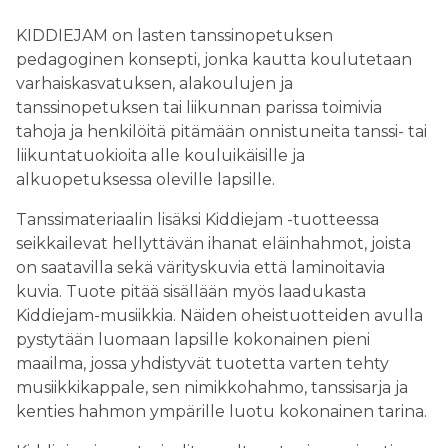
KIDDIEJAM on lasten tanssinopetuksen
pedagoginen konsepti, jonka kautta koulutetaan
varhaiskasvatuksen, alakoulujen ja
tanssinopetuksen tai liikunnan parissa toimivia
tahoja ja henkilöitä pitämään onnistuneita tanssi- tai
liikuntatuokioita alle kouluikäisille ja
alkuopetuksessa oleville lapsille.
Tanssimateriaalin lisäksi Kiddiejam -tuotteessa
seikkailevat hellyttävän ihanat eläinhahmot, joista
on saatavilla sekä värityskuvia että laminoitavia
kuvia. Tuote pitää sisällään myös laadukasta
Kiddiejam-musiikkia. Näiden oheistuotteiden avulla
pystytään luomaan lapsille kokonainen pieni
maailma, jossa yhdistyvät tuotetta varten tehty
musiikkikappale, sen nimikkohahmo, tanssisarja ja
kenties hahmon ympärille luotu kokonainen tarina.