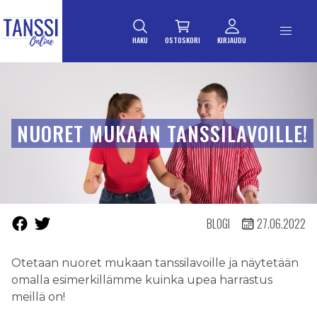
ETUSIVULLE
Siirry suoraan sisältöön
HAKU
OSTOSKORI
KIRJAUDU
NUORET MUKAAN TANSSILAVOILLE!
BLOGI
27.06.2022
Otetaan nuoret mukaan tanssilavoille ja näytetään
omalla esimerkillämme kuinka upea harrastus
meillä on!