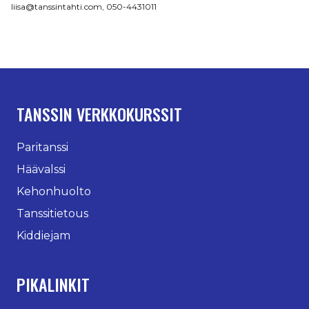
liisa@tanssintahti.com, 050-4431011
TANSSIN VERKKOKURSSIT
Paritanssi
Häävalssi
Kehonhuolto
Tanssitietous
Kiddiejam
PIKALINKIT