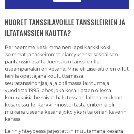
NUORET TANSSILAVOILLE TANSSILEIRIEN JA
ILTATANSSIEN KAUTTA?
Perheemme keskimmäinen lapsi Karkki koki
isoimmat ja tärkeimmät elämyksensä sosiaalisen
paritanssin osalta Joensuun tanssileirillä,
useampanakin eri kesänä. Minä eli Liisa-äiti olen ollut
leirillä opettajana kouluttamassa
seuratanssinohjaajia ja pitämässä leiritunteja
vuodesta 1993 lähes joka kesä. Lasten ollessa
kouluikäisiä he saivat halutessaan lähteä mukaan
kesäreissulle. Karkki innostui tästä eniten ja oli
mukana useana kesänä joko yksin tai oman kaverin
kanssa.
Leirin yhteydessä järjestettiin muutamana kesänä