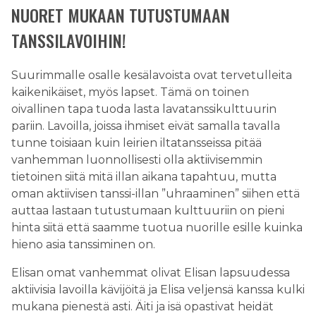
NUORET MUKAAN TUTUSTUMAAN
TANSSILAVOIHIN!
Suurimmalle osalle kesälavoista ovat tervetulleita
kaikenikäiset, myös lapset. Tämä on toinen
oivallinen tapa tuoda lasta lavatanssikulttuurin
pariin. Lavoilla, joissa ihmiset eivät samalla tavalla
tunne toisiaan kuin leirien iltatansseissa pitää
vanhemman luonnollisesti olla aktiivisemmin
tietoinen siitä mitä illan aikana tapahtuu, mutta
oman aktiivisen tanssi-illan ”uhraaminen” siihen että
auttaa lastaan tutustumaan kulttuuriin on pieni
hinta siitä että saamme tuotua nuorille esille kuinka
hieno asia tanssiminen on.
Elisan omat vanhemmat olivat Elisan lapsuudessa
aktiivisia lavoilla kävijöitä ja Elisa veljensä kanssa kulki
mukana pienestä asti. Äiti ja isä opastivat heidät