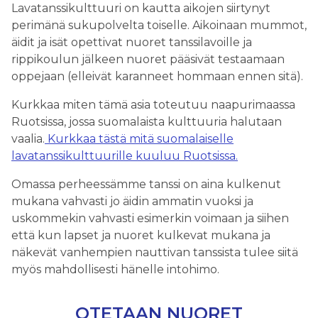
Lavatanssikulttuuri on kautta aikojen siirtynyt
perimänä sukupolvelta toiselle. Aikoinaan mummot,
äidit ja isät opettivat nuoret tanssilavoille ja
rippikoulun jälkeen nuoret pääsivät testaamaan
oppejaan (elleivät karanneet hommaan ennen sitä).
Kurkkaa miten tämä asia toteutuu naapurimaassa
Ruotsissa, jossa suomalaista kulttuuria halutaan
vaalia.
Kurkkaa tästä mitä suomalaiselle
lavatanssikulttuurille kuuluu Ruotsissa.
Omassa perheessämme tanssi on aina kulkenut
mukana vahvasti jo äidin ammatin vuoksi ja
uskommekin vahvasti esimerkin voimaan ja siihen
että kun lapset ja nuoret kulkevat mukana ja
näkevät vanhempien nauttivan tanssista tulee siitä
myös mahdollisesti hänelle intohimo.
OTETAAN NUORET