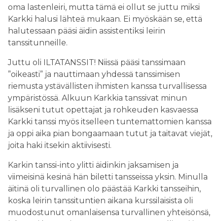
oma lastenleiri, mutta tämä ei ollut se juttu miksi
Karkki halusi lähteä mukaan. Ei myöskään se, että
halutessaan pääsi äidin assistentiksi leirin
tanssitunneille.
Juttu oli ILTATANSSIT! Niissä pääsi tanssimaan
”oikeasti” ja nauttimaan yhdessä tanssimisen
riemusta ystävällisten ihmisten kanssa turvallisessa
ympäristössä. Alkuun Karkkia tanssivat minun
lisäkseni tutut opettajat ja rohkeuden kasvaessa
Karkki tanssi myös itselleen tuntemattomien kanssa
ja oppi aika pian bongaamaan tutut ja taitavat viejät,
joita haki itsekin aktiivisesti.
Karkin tanssi-into ylitti äidinkin jaksamisen ja
viimeisinä kesinä hän biletti tansseissa yksin. Minulla
äitinä oli turvallinen olo päästää Karkki tansseihin,
koska leirin tanssituntien aikana kurssilaisista oli
muodostunut omanlaisensa turvallinen yhteisönsä,