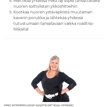
Miettikää yhdessä mikä laji sopisi tanssittavaksi
nuoren soittolistan ykköshitteihin.
Kootkaa nuoren ystäväpiiristä muutaman
kaverin porukka ja lähtekää yhdessä
tutustumaan tanssilavaan vaikka roadtrip-
fiiliksillä!
Jäikö artikkelista jotain kysyttävää? Kysy rohkeasti,