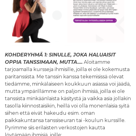
KOHDERYHMÄ 1: SINULLE, JOKA HALUAISIT
OPPIA TANSSIMAAN, MUTTA….
Aloitamme
tarjoamalla kursseja ihmisille, joilla ei ole kokemusta
paritanssista. Me tanssin kanssa tekemisissä olevat
tiedämme, minkälaiseen koukkuun asiassa voi jäädä,
mutta ympärillämme on paljon ihmisiä, joilla ei ole
tanssista minkäänlaista käsitystä ja vaikka asia jollakin
tasolla kiinnostaisikin, heillä voi olla monenlaisia syitä
siihen että eivät hakeudu esim. oman
paikkakuntansa tanssiseuran tai -koulun kurssille.
Pyrimme siis erilaisten verkostojen kautta
löytämään ihmisiä, joille: