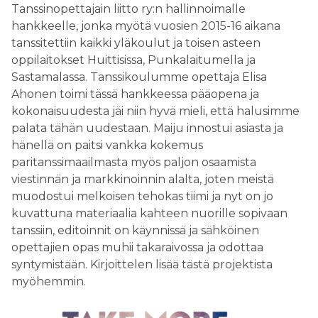
Tanssinopettajain liitto ry:n hallinnoimalle
hankkeelle, jonka myötä vuosien 2015-16 aikana
tanssitettiin kaikki yläkoulut ja toisen asteen
oppilaitokset Huittisissa, Punkalaitumella ja
Sastamalassa. Tanssikoulumme opettaja Elisa
Ahonen toimi tässä hankkeessa pääopena ja
kokonaisuudesta jäi niin hyvä mieli, että halusimme
palata tähän uudestaan. Maiju innostui asiasta ja
hänellä on paitsi vankka kokemus
paritanssimaailmasta myös paljon osaamista
viestinnän ja markkinoinnin alalta, joten meistä
muodostui melkoisen tehokas tiimi ja nyt on jo
kuvattuna materiaalia kahteen nuorille sopivaan
tanssiin, editoinnit on käynnissä ja sähköinen
opettajien opas muhii takaraivossa ja odottaa
syntymistään. Kirjoittelen lisää tästä projektista
myöhemmin.