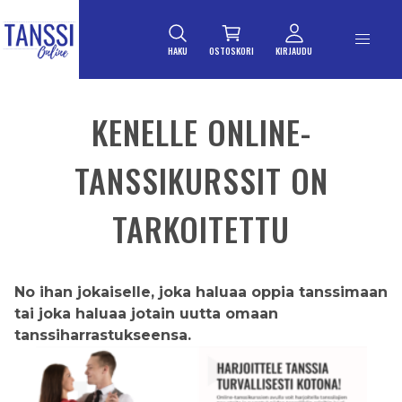
ETUSIVULLE
Siirry suoraan sisältöön
HAKU
OSTOSKORI
KIRJAUDU
KENELLE ONLINE-
TANSSIKURSSIT ON
TARKOITETTU
No ihan jokaiselle, joka haluaa oppia tanssimaan
tai joka haluaa jotain uutta omaan
tanssiharrastukseensa.