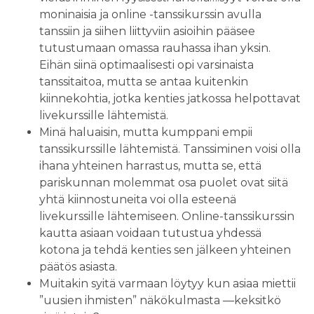
moninaisia ja online -tanssikurssin avulla
tanssiin ja siihen liittyviin asioihin pääsee
tutustumaan omassa rauhassa ihan yksin.
Eihän siinä optimaalisesti opi varsinaista
tanssitaitoa, mutta se antaa kuitenkin
kiinnekohtia, jotka kenties jatkossa helpottavat
livekurssille lähtemistä.
Minä haluaisin, mutta kumppani empii
tanssikurssille lähtemistä. Tanssiminen voisi olla
ihana yhteinen harrastus, mutta se, että
pariskunnan molemmat osa puolet ovat siitä
yhtä kiinnostuneita voi olla esteenä
livekurssille lähtemiseen. Online-tanssikurssin
kautta asiaan voidaan tutustua yhdessä
kotona ja tehdä kenties sen jälkeen yhteinen
päätös asiasta.
Muitakin syitä varmaan löytyy kun asiaa miettii
”uusien ihmisten” näkökulmasta —keksitkö