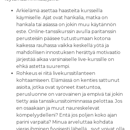
Arkielämä asettaa haasteita kursseilla
käymiselle. Ajat ovat hankalia, matka on
hankala tai asiassa on jokin muu käytännön
este. Online-tanssikurssin avulla paritanssin
perusteisiin pääsee tutustumaan kotona
kaikessa rauhassa vaikka keskellä yötä ja
mahdollisen innostuksen herättyä motivaatio
järjestää aikaa varsinaiselle live-kurssille on
ehkä astetta suurempi.
Rohkeus ei riitä livekurssitilanteen
kohtaamiseen. Elämässä on kenties sattunut
asioita, jotka ovat syöneet itsetuntoa,
perusluonne on varovainen ja empivä tai jokin
tietty asia tanssikurssitoiminnassa pelottaa. Jos
en osaakaan ja muut naureskelevat
kömpelyydelleni? Entä jos poljen koko ajan
parini varpaita? Minua arveluttaa kohdata
vieras ihminen fyysisesti lähellä….syyt voivat olla