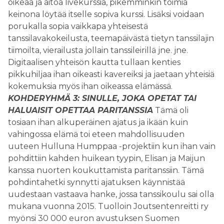
oikeaa ja aitoa livekurssia, pikemminkin toimia
keinona löytää itselle sopiva kurssi. Lisäksi voidaan
porukalla sopia vaikkapa yhteisestä
tanssilavakokeilusta, teemapäivästä tietyn tanssilajin
tiimoilta, vierailusta jollain tanssileirillä jne. jne.
Digitaalisen yhteisön kautta tullaan kenties
pikkuhiljaa ihan oikeasti kavereiksi ja jaetaan yhteisiä
kokemuksia myös ihan oikeassa elämässä.
KOHDERYHMÄ 3: SINULLE, JOKA OPETAT TAI
HALUAISIT OPETTAA PARITANSSIA
Tämä oli
tosiaan ihan alkuperäinen ajatus ja ikään kuin
vahingossa elämä toi eteen mahdollisuuden
uuteen Hulluna Humppaa -projektiin kun ihan vain
pohdittiin kahden huikean tyypin, Elisan ja Maijun
kanssa nuorten koukuttamista paritanssiin. Tämä
pohdintahetki synnytti ajatuksen käynnistää
uudestaan vastaava hanke, jossa tanssikoulu sai olla
mukana vuonna 2015. Tuolloin Joutsentenreitti ry
myönsi 30 000 euron avustuksen Suomen