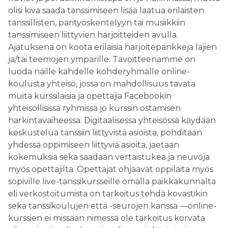
olisi kiva saada tanssimiseen lisää laatua erilaisten
tanssillisten, parityöskentelyyn tai musiikkiin
tanssimiseen liittyvien harjoitteiden avulla.
Ajatuksena on koota erilaisia harjoitepankkeja lajien
ja/tai teemojen ympärille. Tavoitteenamme on
luoda näille kahdelle kohderyhmälle online-
koulusta yhteisö, jossa on mahdollisuus tavata
muita kurssilaisia ja opettajia Facebookin
yhteisöllisissä ryhmissä jo kurssin ostamisen
harkintavaiheessa. Digitaalisessa yhteisössä käydään
keskustelua tanssiin liittyvistä asioista, pohditaan
yhdessä oppimiseen liittyviä asioita, jaetaan
kokemuksia sekä saadaan vertaistukea ja neuvoja
myös opettajilta. Opettajat ohjaavat oppilaita myös
sopiville live-tanssikursseille omalla paikkakunnalta
eli verkostoitumista on tarkoitus tehdä kovastikin
sekä tanssikoulujen että -seurojen kanssa —online-
kurssien ei missään nimessä ole tarkoitus korvata