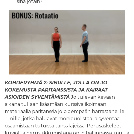
sinä jotain?
KOHDERYHMÄ 2: SINULLE, JOLLA ON JO
KOKEMUSTA PARITANSSISTA JA KAIPAAT
ASIOIDEN SYVENTÄMISTÄ
Jo tulevan kevään
aikana tullaan lisäämään kurssivalikoimaan
materiaalia paritanssia jo pidempään harrastaneille
—niille, jotka haluavat monipuolistaa ja syventää
osaamistaan tutuissa tanssilajeissa. Perusaskeleet, -
kuviot ja perusliikkumistapa on jo hallinnassa, mutta