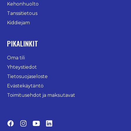
Kehonhuolto
Tanssitietous
Kiddiejam
PIKALINKIT
Oma tili
Yhteystiedot
Tietosuojaseloste
Evästekäytäntö
Toimitusehdot ja maksutavat
Facebook
Instagram
YouTube
LinkedIn