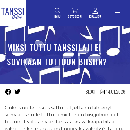
ETUSIVULLE
Siirry suoraan sisältöön
HAKU
OSTOSKORI
KIRJAUDU
MIKSI TUTTU TANSSILAJI EI
SOVIKAAN TUTTUUN BIISIIN?
BLOGI
14.01.2026
Onko sinulle joskus sattunut, että on lähtenyt
soimaan sinulle tuttu ja mieluinen biisi, johon olet
tottunut valitsemaan tanssilajiksi vaikkapa hitaan
valssin onkin muuttunut nopeaksi valssiksi? Tai jopa