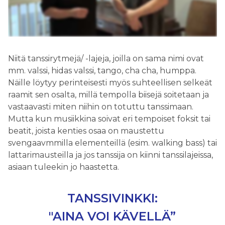
Niitä tanssirytmejä/ -lajeja, joilla on sama nimi ovat
mm. valssi, hidas valssi, tango, cha cha, humppa.
Näille löytyy perinteisesti myös suhteellisen selkeät
raamit sen osalta, millä tempolla biisejä soitetaan ja
vastaavasti miten niihin on totuttu tanssimaan.
Mutta kun musiikkina soivat eri tempoiset foksit tai
beatit, joista kenties osaa on maustettu
svengaavmmilla elementeillä (esim. walking bass) tai
lattarimausteilla ja jos tanssija on kiinni tanssilajeissa,
asiaan tuleekin jo haastetta.
TANSSIVINKKI:
"AINA VOI KÄVELLÄ”