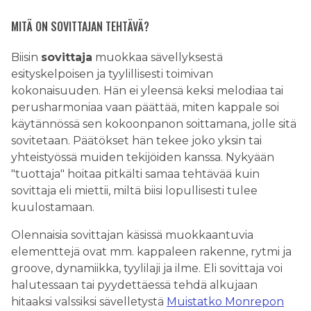
MITÄ ON SOVITTAJAN TEHTÄVÄ?
Biisin
sovittaja
muokkaa sävellyksestä
esityskelpoisen ja tyylillisesti toimivan
kokonaisuuden. Hän ei yleensä keksi melodiaa tai
perusharmoniaa vaan päättää, miten kappale soi
käytännössä sen kokoonpanon soittamana, jolle sitä
sovitetaan. Päätökset hän tekee joko yksin tai
yhteistyössä muiden tekijöiden kanssa. Nykyään
"tuottaja" hoitaa pitkälti samaa tehtävää kuin
sovittaja eli miettii, miltä biisi lopullisesti tulee
kuulostamaan.
Olennaisia sovittajan käsissä muokkaantuvia
elementtejä ovat mm. kappaleen rakenne, rytmi ja
groove, dynamiikka, tyylilaji ja ilme. Eli sovittaja voi
halutessaan tai pyydettäessä tehdä alkujaan
hitaaksi valssiksi sävelletystä
Muistatko Monrepon