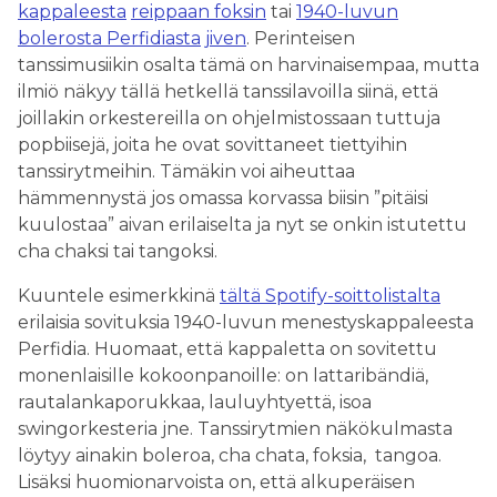
kappaleesta
reippaan foksin
tai
1940-luvun
bolerosta Perfidiasta
jiven
. Perinteisen
tanssimusiikin osalta tämä on harvinaisempaa, mutta
ilmiö näkyy tällä hetkellä tanssilavoilla siinä, että
joillakin orkestereilla on ohjelmistossaan tuttuja
popbiisejä, joita he ovat sovittaneet tiettyihin
tanssirytmeihin. Tämäkin voi aiheuttaa
hämmennystä jos omassa korvassa biisin ”pitäisi
kuulostaa” aivan erilaiselta ja nyt se onkin istutettu
cha chaksi tai tangoksi.
Kuuntele esimerkkinä
tältä Spotify-soittolistalta
erilaisia sovituksia 1940-luvun menestyskappaleesta
Perfidia. Huomaat, että kappaletta on sovitettu
monenlaisille kokoonpanoille: on lattaribändiä,
rautalankaporukkaa, lauluyhtyettä, isoa
swingorkesteria jne. Tanssirytmien näkökulmasta
löytyy ainakin boleroa, cha chata, foksia, tangoa.
Lisäksi huomionarvoista on, että alkuperäisen