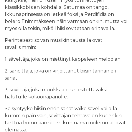
käsityksiä, näin on usein myös tunnettujen
klassikkobiisien kohdalla. Satumaa on tango,
Ikkunaprinsessa on letkeä foksi ja Perdifidia on
bolero Enimmäkseen näin varmaan onkin, mutta voi
myös olla toisin, mikäli biisi sovitetaan eri tavalla.
Perinteisesti soivan musiikin taustalla ovat
tavallisimmin:
1. säveltäjä, joka on miettinyt kappaleen melodian
2. sanoittaja, joka on kirjoittanut biisin tarinan eli
sanat
3. sovittaja, joka muokkaa biisin esitettäväksi
halutulle kokoonapanolle.
Se syntyykö biisiin ensin sanat vaiko sävel voi olla
kummin päin vain, sovittajan tehtävä on kuitenkin
tarttua hommaan sitten kun nämä molemmat ovat
olemassa.