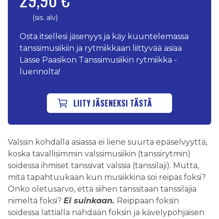
(sis. alv)
Osta itsellesi jäsenyys ja käy kuuntelemassa
tanssimusiikiin ja rytmiikkaan liittyvää asiaa
Lasse Paasikon Tanssimusiikin rytmiikka -
luennolta!
LIITY JÄSENEKSI TÄSTÄ
Valssin kohdalla asiassa ei liene suurta epäselvyyttä,
koska tavallisimmin valssimusiikin (tanssirytmin)
soidessa ihmiset tanssivat valssia (tanssilaji). Mutta,
mitä tapahtuukaan kun musiikkina soi reipas foksi?
Onko oletusarvo, että siihen tanssitaan tanssilajia
nimeltä foksi?
Ei suinkaan.
Reippaan foksin
soidessa lattialla nähdään foksin ja kävelypohjaisen