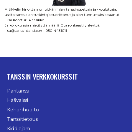
Artikkelin kirjoittaja on pitkänlinjan tanssinopettaja ja -kouluttaja,
useita tanssialan tutkintoja suorittanut ja alan tunnustuksia saanut
Liisa Kontturi-Paasikko.
Jäikö joku asia mietityttämään? Ota rohkeasti yhteyttä:
liisa@tanssintahti.com, 050-4431011
TANSSIN VERKKOKURSSIT
Paritanssi
Häävalssi
Kehonhuolto
Tanssitietous
Kiddiejam