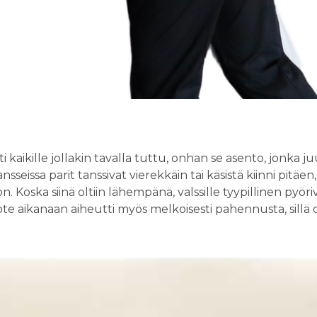
 kaikille jollakin tavalla tuttu, onhan se asento, jonka j
sseissa parit tanssivat vierekkäin tai käsistä kiinni pitäe
n. Koska siinä oltiin lähempänä, valssille tyypillinen pyöri
e aikanaan aiheutti myös melkoisesti pahennusta, sillä ol