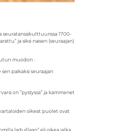
a seuratanssikulttuurissa 1700-
rattu” ja siksi naisen (seuraajan)
e tutun muodon :
 sen paikaksi seuraajan
rvarsi on ”pystyssä” ja kämmenet
 vartaloiden oikeat puolet ovat
illa laduillaan” eli oikea jalka