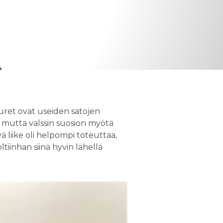
uuret ovat useiden satojen
n, mutta valssin suosion myötä
vä liike oli helpompi toteuttaa,
tiinhan siinä hyvin lähellä