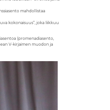
tanssiasento mahdollistaa
kkuva kokonaisuus”, joka liikkuu
asentoa (promenadiasento,
pean V-kirjaimen muodon ja