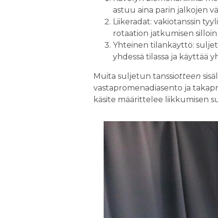
astuu aina parin jalkojen väl
Liikeradat: vakiotanssin tyy
rotaation jatkumisen silloin
Yhteinen tilankäyttö: suljet
yhdessä tilassa ja käyttää y
Muita suljetun tanssi
otteen
sisä
vastapromenadiasento ja takapr
käsite määrittelee liikkumisen 