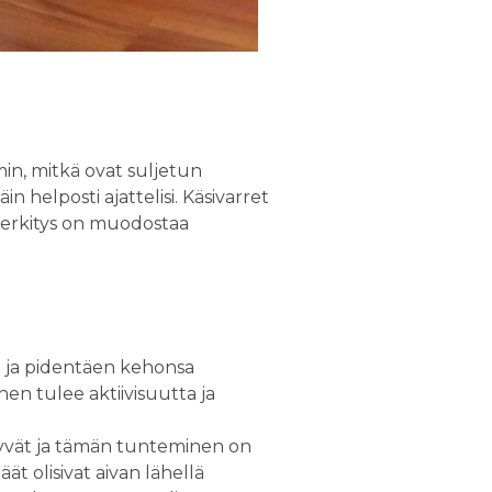
min, mitkä ovat suljetun
n helposti ajattelisi. Käsivarret
 merkitys on muodostaa
sta ja pidentäen kehonsa
hen tulee aktiivisuutta ja
ittyvät ja tämän tunteminen on
ät olisivat aivan lähellä