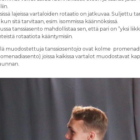
iin.
lisissä lajeissa vartaloiden rotaatio on jatkuvaa. Suljettu 
 kun sitä tarvitaan, esim. isommissa käännöksissä.
ussa tanssiasento mahdollistaa sen, että pari on ”yksi lii
hteistä rotaatiota kääntymisiin.
llä muodostettuja tanssi
asentoja
ovat kolme promenadi
omenadiasento) joissa kaikissa vartalot muodostavat ka
suunnan.