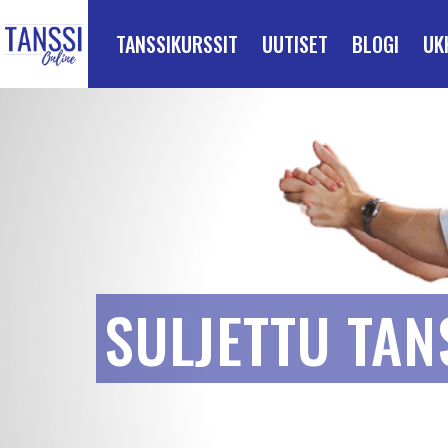
ETUSIVULLE
Siirry suoraan sisältöön
TANSSIKURSSIT
UUTISET
BLOGI
UK
SULJETTU TAN