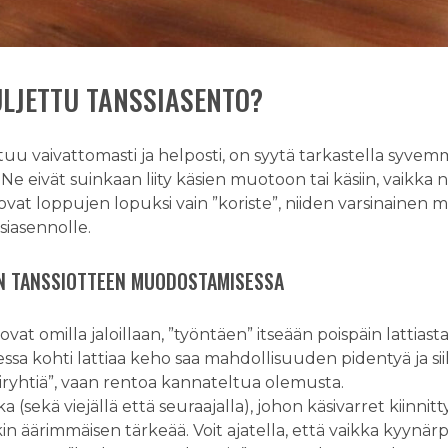
ULJETTU TANSSIASENTO?
uu vaivattomasti ja helposti, on syytä tarkastella syvem
e eivät suinkaan liity käsien muotoon tai käsiin, vaikka näi
at loppujen lopuksi vain ”koriste”, niiden varsinainen
siasennolle.
N TANSSIOTTEEN MUODOSTAMISESSA
sovat omilla jaloillaan, ”työntäen” itseään poispäin lattia
ssa kohti lattiaa keho saa mahdollisuuden pidentyä ja sii
liryhtiä”, vaan rentoa kannateltua olemusta.
 (sekä viejällä että seuraajalla), johon käsivarret kiinn
n äärimmäisen tärkeää. Voit ajatella, että vaikka kyynärpä