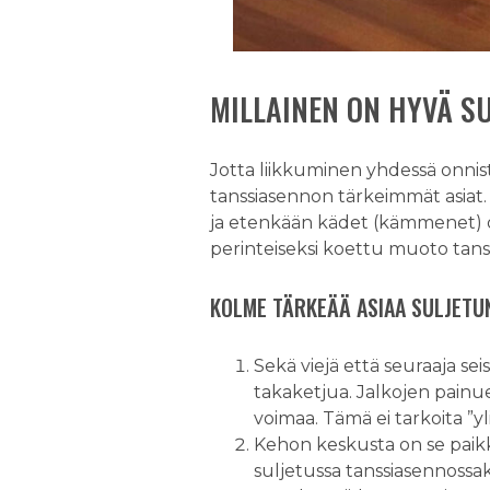
MILLAINEN ON HYVÄ S
Jotta liikkuminen yhdessä onnist
tanssiasennon tärkeimmät asiat. N
ja etenkään kädet (kämmenet) ov
perinteiseksi koettu muoto tans
KOLME TÄRKEÄÄ ASIAA SULJETU
Sekä viejä että seuraaja sei
takaketjua. Jalkojen painue
voimaa. Tämä ei tarkoita ”y
Kehon keskusta on se paikka
suljetussa tanssiasennossaki