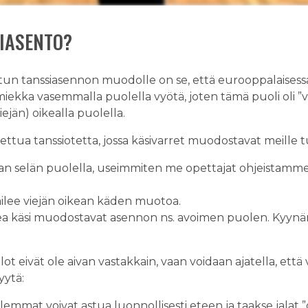
SIASENTO?
jetun tanssiasennon muodolle on se, että eurooppalaisess
 miekka vasemmalla puolella vyötä, joten tämä puoli oli ”va
ejän) oikealla puolella.
ljettua tanssiotetta, jossa käsivarret muodostavat meill
ajan selän puolella, useimmiten me opettajat ohjeistamme
ilee viejän oikean käden muotoa.
kea käsi muodostavat asennon ns. avoimen puolen. Kyynä
ot eivät ole aivan vastakkain, vaan voidaan ajatella, että
syytä:
mmat voivat astua luonnollisesti eteen ja taakse jalat ”om