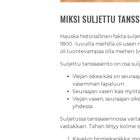
MIKSI SULJETTU TANS
Hauska historiallinen fakta sul
1800 -luvuilla miehillä oli usein
oli luontevampaa olla miehen (vi
Suljettu tanssiasento on osa su
Viejän oikea käsi on seura
vasemman lapaluun.
Seuraajan vasen käsi myötä
Viejän vasen, seuraajan oi
yhdessä.
Suljetussa tanssiasennossa vartal
vastakkain. Tähän liittyy kolme 
Kävelyn biomekaniikka: mole