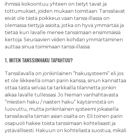
ihmisiä kokoontuu yhteen on tietyt tavat ja
tottumukset, joiden mukaan toimitaan. Tanssilavat
eivät ole tästä poikkeus vaan tanssi-illassa on
olemassa tiettyjä asioita, jotka on hyvä ymmärtää ja
tietää kun lavalle menee tanssimaan ensimmäisiä
kertoja. Seuraavien viiden kohdan ymmärtäminen
auttaa sinua toimimaan tanssi-illassa:
1. MITEN TANSSIINHAKU TAPAHTUU?
Tanssilavalla on jonkinlainen ”hakusysteemi” eli jos
et ole liikkeellä oman parin kanssa, sinun kannattaa
ottaa tästä selvää tai tarkkailla tilannetta jonkin
aikaa lavalle tullessasi. Jo hieman vanhahtavasta
”miesten haku / naisten haku” käytännöstä on
luovuttu, mutta jonkinlainen systeemi jokaisella
tanssilavalla tämän asian osalta on. Eli toinen parin
osapuoli hakee toista tanssimaan kohteliaasti ja
ystävällisesti. Hakuun on kohteliasta suostua, mikäli