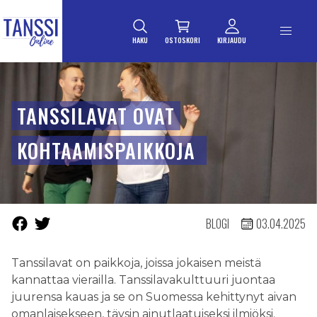
ETUSIVULLE
Siirry suoraan sisältöön
HAKU
OSTOSKORI
KIRJAUDU
TANSSILAVAT OVAT
KOHTAAMISPAIKKOJA
BLOGI
03.04.2025
Tanssilavat on paikkoja, joissa jokaisen meistä
kannattaa vierailla. Tanssilavakulttuuri juontaa
juurensa kauas ja se on Suomessa kehittynyt aivan
omanlaisekseen, täysin ainutlaatuiseksi ilmiöksi.