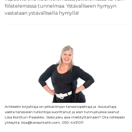
fiilistelemässä tunnelmaa. Ystävälliseen hymyyn
vastataan ystävällisellä hymyllä!
Artikkelin kirjoittaja on pitkänlinjan tanssinopettaja ja -kouluttaja,
useita tanssialan tutkintoja suorittanut ja alan tunnustuksia saanut
Liisa Kontturi-Paasikko. Jäikö joku asia mietityttämään? Ota rohkeasti
yhteyttä: liisa@tanssintahti.com, 050-4431011