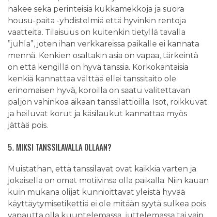
näkee sekä perinteisiä kukkamekkoja ja suora
housu-paita -yhdistelmiä että hyvinkin rentoja
vaatteita. Tilaisuus on kuitenkin tietyllä tavalla
”juhla”, joten ihan verkkareissa paikalle ei kannata
mennä. Kenkien osaltakin asia on vapaa, tärkeintä
on että kengillä on hyvä tanssia. Korkokantaisia
kenkiä kannattaa välttää ellei tanssitaito ole
erinomaisen hyvä, koroilla on saatu valitettavan
paljon vahinkoa aikaan tanssilattioilla. Isot, roikkuvat
ja heiluvat korut ja käsilaukut kannattaa myös
jättää pois.
5. MIKSI TANSSILAVALLA OLLAAN?
Muistathan, että tanssilavat ovat kaikkia varten ja
jokaisella on omat motiivinsa olla paikalla. Niin kauan
kuin mukana olijat kunnioittavat yleistä hyvää
käyttäytymisetikettiä ei ole mitään syytä sulkea pois
vapautta olla kuuntelemassa, juttelemassa tai vain