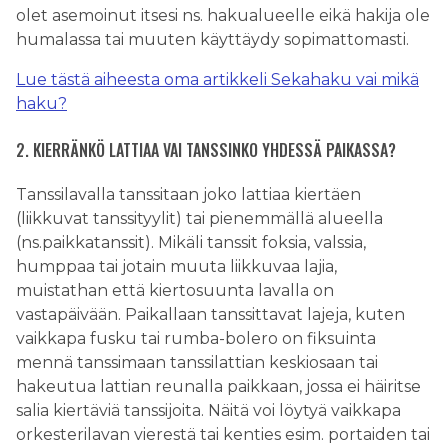
olet asemoinut itsesi ns. hakualueelle eikä hakija ole
humalassa tai muuten käyttäydy sopimattomasti.
Lue tästä aiheesta oma artikkeli Sekahaku vai mikä
haku?
2. KIERRÄNKÖ LATTIAA VAI TANSSINKO YHDESSÄ PAIKASSA?
Tanssilavalla tanssitaan joko lattiaa kiertäen
(liikkuvat tanssityylit) tai pienemmällä alueella
(ns.paikkatanssit). Mikäli tanssit foksia, valssia,
humppaa tai jotain muuta liikkuvaa lajia,
muistathan että kiertosuunta lavalla on
vastapäivään. Paikallaan tanssittavat lajeja, kuten
vaikkapa fusku tai rumba-bolero on fiksuinta
mennä tanssimaan tanssilattian keskiosaan tai
hakeutua lattian reunalla paikkaan, jossa ei häiritse
salia kiertäviä tanssijoita. Näitä voi löytyä vaikkapa
orkesterilavan vierestä tai kenties esim. portaiden tai