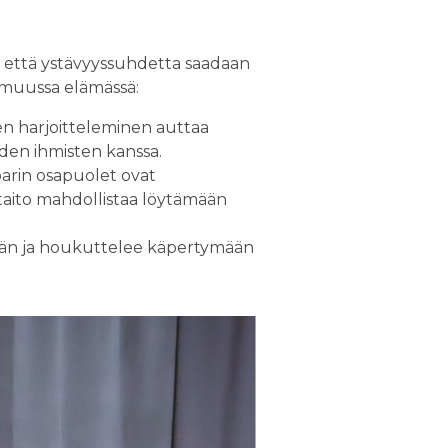
ta että ystävyyssuhdetta saadaan
s muussa elämässä:
n harjoitteleminen auttaa
den ihmisten kanssa.
arin osapuolet ovat
aito mahdollistaa löytämään
tkään ja houkuttelee käpertymään