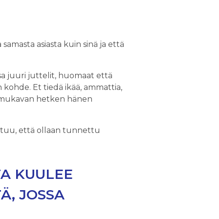
amasta asiasta kuin sinä ja että
a juuri juttelit, huomaat että
 kohde. Et tiedä ikää, ammattia,
oit mukavan hetken hänen
ntuu, että ollaan tunnettu
TA KUULEE
Ä, JOSSA