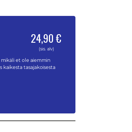
24,90 €
(sis. alv)
 mikäli et ole aiemmin
s kaikesta tasajakoisesta