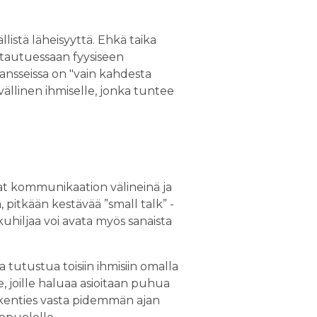
listä läheisyyttä. Ehkä taika
ntautuessaan fyysiseen
ansseissa on "vain kahdesta
vällinen ihmiselle, jonka tuntee
vat kommunikaation välineinä ja
, pitkään kestävää ”small talk” -
uhiljaa voi avata myös sanaista
tutustua toisiin ihmisiin omalla
e, joille haluaa asioitaan puhua
a kenties vasta pidemmän ajan