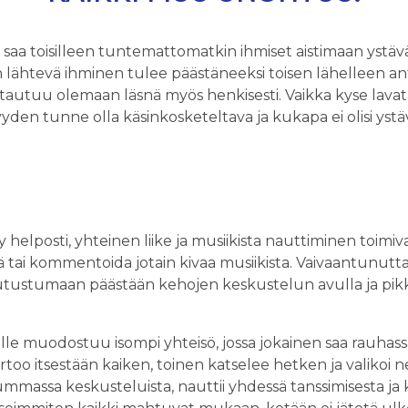
a saa toisilleen tuntemattomatkin ihmiset aistimaan ystäväl
in lähtevä ihminen tulee päästäneeksi toisen lähelleen a
ntautuu olemaan läsnä myös henkisesti. Vaikka kyse lavat
yyden tunne olla käsinkosketeltava ja kukapa ei olisi ystä
helposti, yhteinen liike ja musiikista nauttiminen toimi
ytyä tai kommentoida jotain kivaa musiikista. Vaivaantunutta
 tutustumaan päästään kehojen keskustelun avulla ja pikk
le muodostuu isompi yhteisö, jossa jokainen saa rauhassa 
kertoo itsestään kaiken, toinen katselee hetken ja valikoi n
vummassa keskusteluista, nauttii yhdessä tanssimisesta j