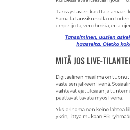
kuluessa avaa itsestään jotain.
Tanssiystävien kautta elämään löy
Samalla tanssikurssilla on toden
ompelijoita, veroihmisiä, eri aloj
Tanssiminen, uusien askeli
haasteita. Oletko kokei
MITÄ JOS LIVE-TILANT
Digitaalinen maailma on tuonut
vasta sen jälkeen livenä. Sosiaal
vaihtavat ajatuksiaan ja tuntemu
päättävät tavata myös livenä.
Yksi erinomainen keino lähteä li
yksin, liittyä mukaan FB-ryhmää