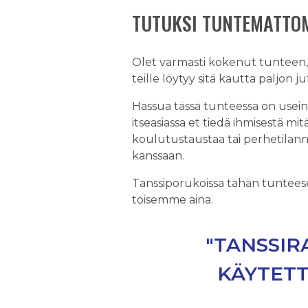
TUTUKSI TUNTEMATTOM
Olet varmasti kokenut tunteen, e
teille löytyy sitä kautta paljon j
Hassua tässä tunteessa on usein 
itseasiassa et tiedä ihmisestä m
koulutustaustaa tai perhetilann
kanssaan.
Tanssiporukoissa tähän tunteese
toisemme aina.
"TANSSIR
KÄYTETT