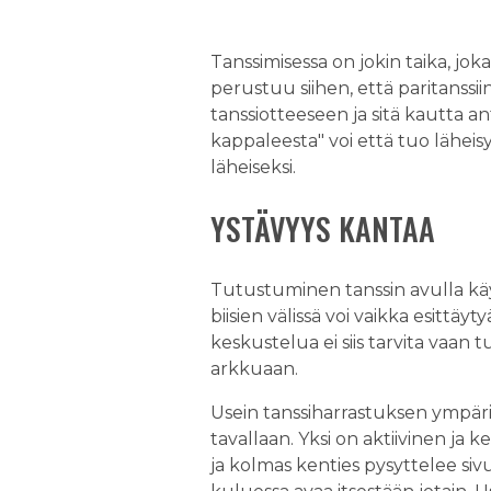
Tanssimisessa on jokin taika, jok
perustuu siihen, että paritanssi
tanssiotteeseen ja sitä kautta a
kappaleesta" voi että tuo läheis
läheiseksi.
YSTÄVYYS KANTAA
Tutustuminen tanssin avulla käy 
biisien välissä voi vaikka esittä
keskustelua ei siis tarvita vaan
arkkuaan.
Usein tanssiharrastuksen ympäril
tavallaan. Yksi on aktiivinen ja 
ja kolmas kenties pysyttelee si