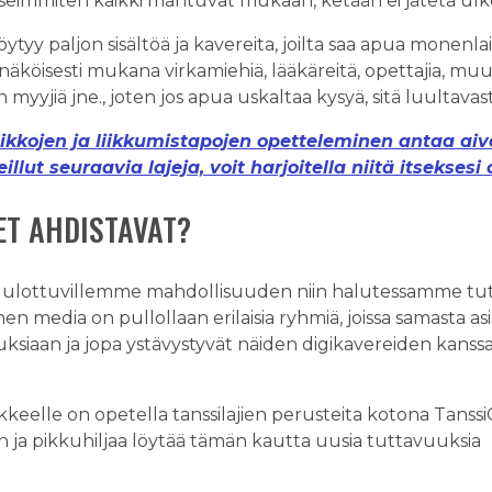
 Useimmiten kaikki mahtuvat mukaan, ketään ei jätetä ulk
tyy paljon sisältöä ja kavereita, joilta saa apua monenlai
näköisesti mukana virkamiehiä, lääkäreitä, opettajia, mu
en myyjiä jne., joten jos apua uskaltaa kysyä, sitä luultavas
kkojen ja liikkumistapojen opetteleminen antaa aivoi
llut seuraavia lajeja, voit harjoitella niitä itseksesi 
EET AHDISTAVAT?
 ulottuvillemme mahdollisuuden niin halutessamme tutust
inen media on pullollaan erilaisia ryhmiä, joissa samasta a
ksiaan ja jopa ystävystyvät näiden digikavereiden kanssa 
ikkeelle on opetella tanssilajien perusteita kotona Tanss
n ja pikkuhiljaa löytää tämän kautta uusia tuttavuuksia