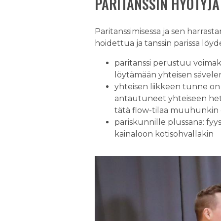
PARITANSSIN HYÖTYJÄ
Paritanssimisessa ja sen harrast
hoidettua ja tanssin parissa lö
paritanssi perustuu voima
löytämään yhteisen sävelen
yhteisen liikkeen tunne on
antautuneet yhteiseen het
tätä flow-tilaa muuhunkin
pariskunnille plussana: fy
kainaloon kotisohvallakin