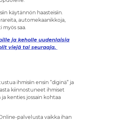
opuolelle.
siin käytännön haasteisiin.
urareita, automekaanikkoja,
ti myös saa.
lle ja keholle uudenlaisia
olit viejä tai seuraaja.
ua ihmisiin ensin ”diginä” ja
siasta kiinnostuneet ihmiset
ja kenties jossain kohtaa
iOnline-palvelusta vaikka ihan