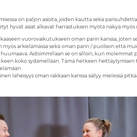
amisessa on paljon asioita, joiden kautta sekä parisuhdet
ydetyt hyvät asiat alkavat harrastuksen myötä näkyä myö
kkaaseen vuorovaikutukseen oman parin kanssa, joten se
 myös arkielämässä sekä oman parin / puolison että mui
 huumaava. Aidoimmillaan se on silloin, kun molemmat p
keen koko sydämellään. Tämä hetkeen heittäytymisen t
 elämään
ysinen läheisyys oman rakkaan kanssa säilyy mielessä pi