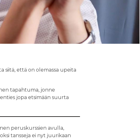
a siitä, että on olemassa upeita
alinen tapahtuma, jonne
kenties jopa etsimään suurta
inen peruskurssien avulla,
ksi tansseja ei nyt juurikaan