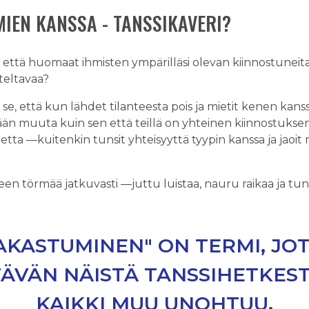
IEN KANSSA - TANSSIKAVERI?
ttä huomaat ihmisten ympärilläsi olevan kiinnostuneita s
uteltavaa?
se, että kun lähdet tilanteesta pois ja mietit kenen kanss
itään muuta kuin sen että teillä on yhteinen kiinnostuksen
etta —kuitenkin tunsit yhteisyyttä tyypin kanssa ja ja
en törmää jatkuvasti —juttu luistaa, nauru raikaa ja tu
AKASTUMINEN" ON TERMI, JO
ÄVÄN NÄISTÄ TANSSIHETKEST
KAIKKI MUU UNOHTUU.