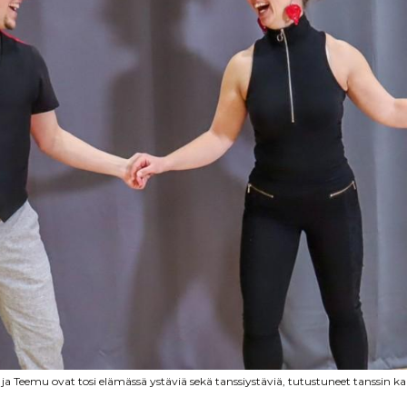
a ja Teemu ovat tosi elämässä ystäviä sekä tanssiystäviä, tutustuneet tanssin ka