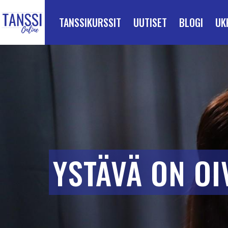
ETUSIVULLE
Siirry suoraan sisältöön
TANSSIKURSSIT
UUTISET
BLOGI
UK
YSTÄVÄ ON OI