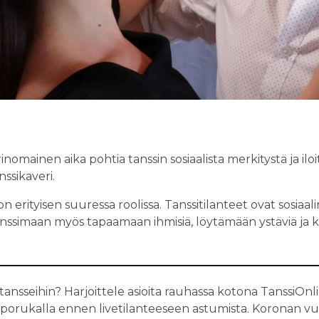
omainen aika pohtia tanssin sosiaalista merkitystä ja iloit
nssikaveri.
 on erityisen suuressa roolissa. Tanssitilanteet ovat sosia
tanssimaan myös tapaamaan ihmisiä, löytämään ystäviä ja 
tansseihin? Harjoittele asioita rauhassa kotona TanssiOnl
ä porukalla ennen livetilanteeseen astumista. Koronan vuo