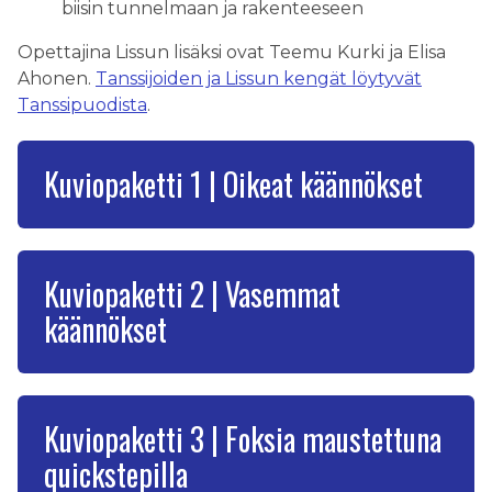
biisin tunnelmaan ja rakenteeseen
Opettajina Lissun lisäksi ovat Teemu Kurki ja Elisa
Ahonen.
Tanssijoiden ja Lissun kengät löytyvät
Tanssipuodista
.
Kuviopaketti 1 | Oikeat käännökset
Kuviopaketti 2 | Vasemmat
käännökset
Kuviopaketti 3 | Foksia maustettuna
quickstepilla