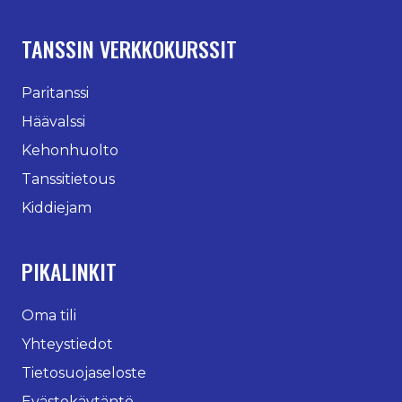
TANSSIN VERKKOKURSSIT
Paritanssi
Häävalssi
Kehonhuolto
Tanssitietous
Kiddiejam
PIKALINKIT
Oma tili
Yhteystiedot
Tietosuojaseloste
Evästekäytäntö