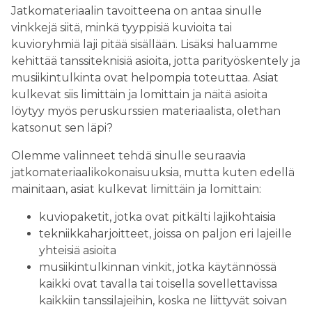
Jatkomateriaalin tavoitteena on antaa sinulle
vinkkejä siitä, minkä tyyppisiä kuvioita tai
kuvioryhmiä laji pitää sisällään. Lisäksi haluamme
kehittää tanssiteknisiä asioita, jotta parityöskentely ja
musiikintulkinta ovat helpompia toteuttaa. Asiat
kulkevat siis limittäin ja lomittain ja näitä asioita
löytyy myös peruskurssien materiaalista, olethan
katsonut sen läpi?
Olemme valinneet tehdä sinulle seuraavia
jatkomateriaalikokonaisuuksia, mutta kuten edellä
mainitaan, asiat kulkevat limittäin ja lomittain:
kuviopaketit, jotka ovat pitkälti lajikohtaisia
tekniikkaharjoitteet, joissa on paljon eri lajeille
yhteisiä asioita
musiikintulkinnan vinkit, jotka käytännössä
kaikki ovat tavalla tai toisella sovellettavissa
kaikkiin tanssilajeihin, koska ne liittyvät soivan