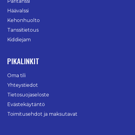
Paritanssi
Häävalssi
Kehonhuolto
Tanssitietous
Kiddiejam
PIKALINKIT
Oma tili
Yhteystiedot
Tietosuojaseloste
Evästekäytäntö
Toimitusehdot ja maksutavat