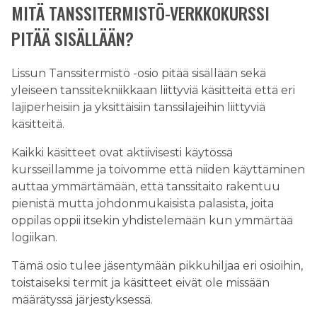
MITÄ TANSSITERMISTÖ-VERKKOKURSSI
PITÄÄ SISÄLLÄÄN?
Lissun Tanssitermistö -osio pitää sisällään sekä
yleiseen tanssitekniikkaan liittyviä käsitteitä että eri
lajiperheisiin ja yksittäisiin tanssilajeihin liittyviä
käsitteitä.
Kaikki käsitteet ovat aktiivisesti käytössä
kursseillamme ja toivomme että niiden käyttäminen
auttaa ymmärtämään, että tanssitaito rakentuu
pienistä mutta johdonmukaisista palasista, joita
oppilas oppii itsekin yhdistelemään kun ymmärtää
logiikan.
Tämä osio tulee jäsentymään pikkuhiljaa eri osioihin,
toistaiseksi termit ja käsitteet eivät ole missään
määrätyssä järjestyksessä.