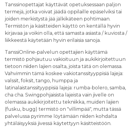
Tanssinopettajat käyttävät opetuksessaan paljon
termejä, jotka voivat jäädä oppilaille epäselviksi tai
joiden merkistystä jää jälkikäteen pohtimaan.
Termistön ja käsitteiden käyttö on kentällä hyvin
kirjavaa ja voikin olla, että samasta asiasta / kuviosta /
liikkeestä käytetään hyvin erilaisia sanoja.
TanssiOnline-palvelun opettajien käyttämä
termistö pohjautuu vakioituun ja aukikirjoitettuun
tietoon niiden lajien osalta, joista tätä on olemassa.
Vahvimmin tämä koskee vakiotanssityyppisiä lajeja:
valssit, foksit, tango, humppa ja
latinalaistanssityyppisiä lajeja: rumba-bolero, samba,
cha cha. Swingpohjaisista lajeista vain jivelle on
olemassa aukikirjoitettu tekniikka, muiden lajien
(fusku, bugg) termistö on "villimpää", mutta tässä
palvelussa pyrimme löytämään niiden kohdalta
yhtäläisyyksiä jivessä käytettyyn käsitteistöön.