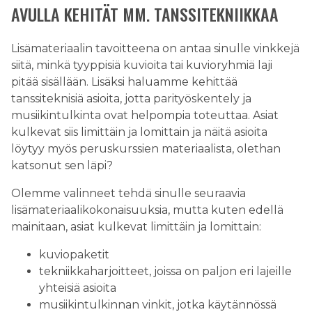
AVULLA KEHITÄT MM. TANSSITEKNIIKKAA
Lisämateriaalin tavoitteena on antaa sinulle vinkkejä
siitä, minkä tyyppisiä kuvioita tai kuvioryhmiä laji
pitää sisällään. Lisäksi haluamme kehittää
tanssiteknisiä asioita, jotta parityöskentely ja
musiikintulkinta ovat helpompia toteuttaa. Asiat
kulkevat siis limittäin ja lomittain ja näitä asioita
löytyy myös peruskurssien materiaalista, olethan
katsonut sen läpi?
Olemme valinneet tehdä sinulle seuraavia
lisämateriaalikokonaisuuksia, mutta kuten edellä
mainitaan, asiat kulkevat limittäin ja lomittain:
kuviopaketit
tekniikkaharjoitteet, joissa on paljon eri lajeille
yhteisiä asioita
musiikintulkinnan vinkit, jotka käytännössä