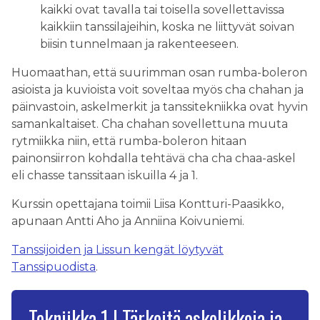
kaikki ovat tavalla tai toisella sovellettavissa
kaikkiin tanssilajeihin, koska ne liittyvät soivan
biisin tunnelmaan ja rakenteeseen.
Huomaathan, että suurimman osan rumba-boleron
asioista ja kuvioista voit soveltaa myös cha chahan ja
päinvastoin, askelmerkit ja tanssitekniikka ovat hyvin
samankaltaiset. Cha chahan sovellettuna muuta
rytmiikka niin, että rumba-boleron hitaan
painonsiirron kohdalla tehtävä cha cha chaa-askel
eli chasse tanssitaan iskuilla 4 ja 1.
Kurssin opettajana toimii Liisa Kontturi-Paasikko,
apunaan Antti Aho ja Anniina Koivuniemi.
Tanssijoiden ja Lissun kengät löytyvät
Tanssipuodista
.
Tekniikka 1 | Tärkeitä askelikkoja ja