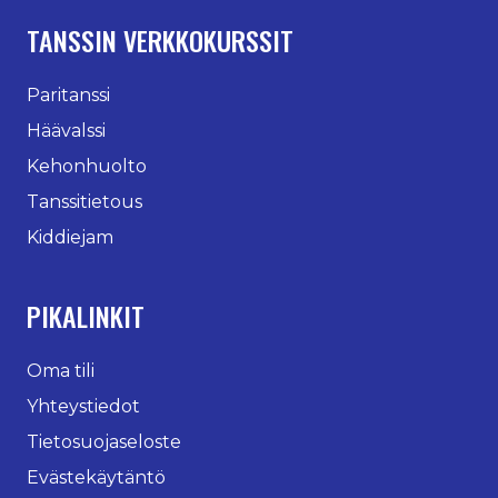
TANSSIN VERKKOKURSSIT
Paritanssi
Häävalssi
Kehonhuolto
Tanssitietous
Kiddiejam
PIKALINKIT
Oma tili
Yhteystiedot
Tietosuojaseloste
Evästekäytäntö