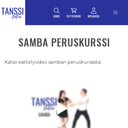
ETUSIVULLE
Siirry suoraan sisältöön
HAKU
OSTOSKORI
KIRJAUDU
SAMBA PERUSKURSSI
Katso esittelyvideo samban peruskurssista: