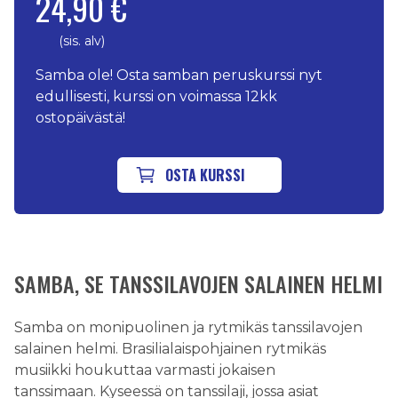
24,90 €
(sis. alv)
Samba ole! Osta samban peruskurssi nyt
edullisesti, kurssi on voimassa 12kk
ostopäivästä!
OSTA KURSSI
SAMBA, SE TANSSILAVOJEN SALAINEN HELMI
Samba on monipuolinen ja rytmikäs tanssilavojen
salainen helmi. Brasilialaispohjainen rytmikäs
musiikki houkuttaa varmasti jokaisen
tanssimaan. Kyseessä on tanssilaji, jossa asiat