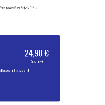
ne-palvelun käyttöösi!
24,90 €
(sis. alv)
lliseen hintaan!