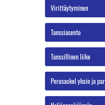
Virittäytyminen
Tanssiasento
Tanssillinen liike
Perusaskel yksin ja pa