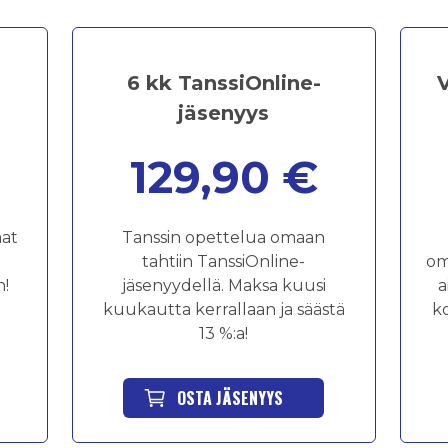
6 kk TanssiOnline-
jäsenyys
129,90 €
aat
Tanssin opettelua omaan
tahtiin TanssiOnline-
om
n!
jäsenyydellä. Maksa kuusi
a
kuukautta kerrallaan ja säästä
ko
13 %:a!
OSTA JÄSENYYS