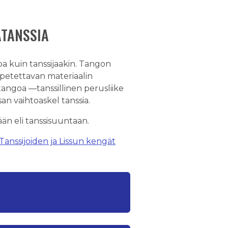
ATANSSIA
a kuin tanssijaakin. Tangon
petettavan materiaalin
tangoa —tanssillinen perusliike
an vaihtoaskel tanssia.
ään eli tanssisuuntaan.
Tanssijoiden ja Lissun kengät