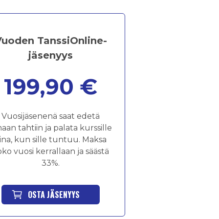
Vuoden TanssiOnline-
jäsenyys
199,90 €
Vuosijäsenenä saat edetä
aan tahtiin ja palata kurssille
ina, kun sille tuntuu. Maksa
ko vuosi kerrallaan ja säästä
33%.
OSTA JÄSENYYS