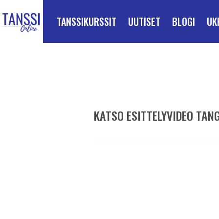
ETUSIVULLE
Siirry suoraan sisältöön
TANSSIKURSSIT
UUTISET
BLOGI
UK
KATSO ESITTELYVIDEO TAN