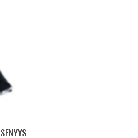
ÄSENYYS