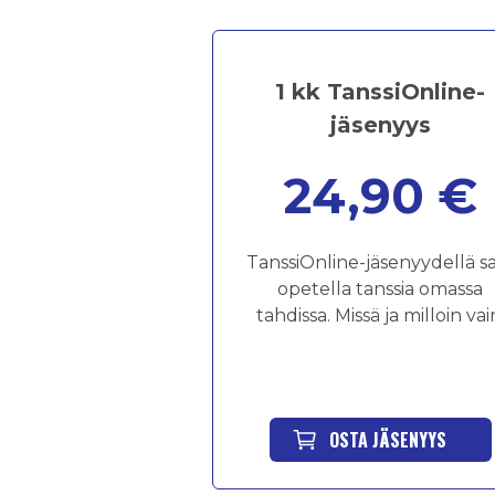
1 kk TanssiOnline-
jäsenyys
24,90 €
TanssiOnline-jäsenyydellä s
opetella tanssia omassa
tahdissa. Missä ja milloin vai
OSTA JÄSENYYS