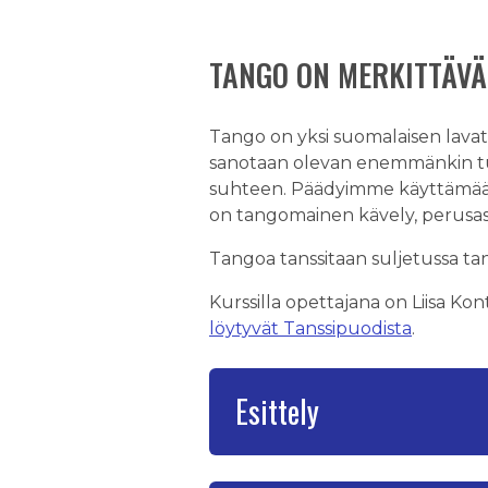
TANGO ON MERKITTÄVÄ
Tango on yksi suomalaisen lavat
sanotaan olevan enemmänkin tun
suhteen. Päädyimme käyttämään t
on tangomainen kävely, perusask
Tangoa tanssitaan suljetussa tan
Kurssilla opettajana on Liisa Ko
löytyvät Tanssipuodista
.
Esittely