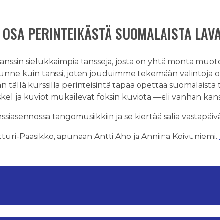
 OSA PERINTEIKÄSTÄ SUOMALAISTA LAV
anssin sielukkaimpia tansseja, josta on yhtä monta muoto
ne kuin tanssi, joten jouduimme tekemään valintoja o
ällä kurssilla perinteisintä tapaa opettaa suomalaista 
el ja kuviot mukailevat foksin kuviota —eli vanhan kans
ssiasennossa tangomusiikkiin ja se kiertää salia vastapäiv
ntturi-Paasikko, apunaan Antti Aho ja Anniina Koivuniemi.