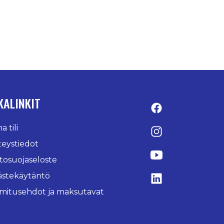
KALINKIT
Facebook
 tili
Instagram
teystiedot
YouTube
tosuojaseloste
ästekäytäntö
LinkedIn
imitusehdot ja maksutavat