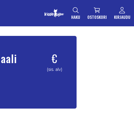
HAKU
OSTOSKORI
KIRJAUDU
aali
€
(sis. alv)