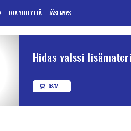
K
OTA YHTEYTTÄ
JÄSENYYS
Hidas valssi lisämateri
OSTA