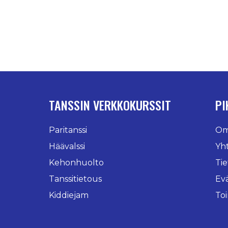
TANSSIN VERKKOKURSSIT
PI
Paritanssi
Oma
Häävalssi
Yh
Kehonhuolto
Tie
Tanssitietous
Ev
Kiddiejam
To