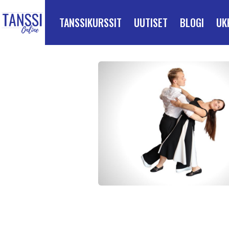
ETUSIVULLE
Siirry suoraan sisältöön
TANSSIKURSSIT
UUTISET
BLOGI
UK