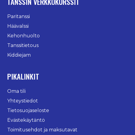
TANSSIN VERKKOKURSSIT
Paritanssi
Häävalssi
Kehonhuolto
Tanssitietous
Kiddiejam
PIKALINKIT
Oma tili
Yhteystiedot
Tietosuojaseloste
Evästekäytäntö
Toimitusehdot ja maksutavat