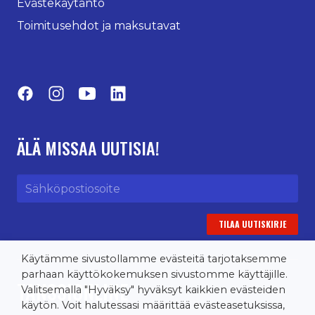
Evästekäytäntö
Toimitusehdot ja maksutavat
Facebook
Instagram
YouTube
LinkedIn
ÄLÄ MISSAA UUTISIA!
Sähköpostiosoite
Käytämme sivustollamme evästeitä tarjotaksemme
parhaan käyttökokemuksen sivustomme käyttäjille.
TANSSIONLINE
Valitsemalla "Hyväksy" hyväksyt kaikkien evästeiden
käytön. Voit halutessasi määrittää evästeasetuksissa,