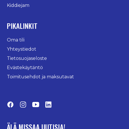
Kiddiejam
PIKALINKIT
Oma tili
Yhteystiedot
Tietosuojaseloste
Evästekäytäntö
Toimitusehdot ja maksutavat
Facebook
Instagram
YouTube
LinkedIn
ÄLÄ MISSAA UUTISIA!