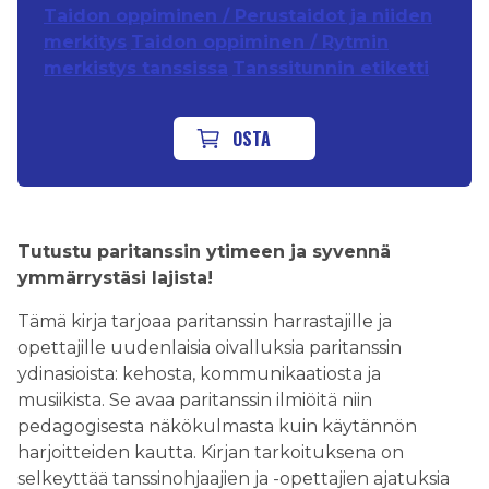
Taidon oppiminen / Perustaidot ja niiden
merkitys
Taidon oppiminen / Rytmin
merkistys tanssissa
Tanssitunnin etiketti
OSTA
Tutustu paritanssin ytimeen ja syvennä
ymmärrystäsi lajista!
Tämä kirja tarjoaa paritanssin harrastajille ja
opettajille uudenlaisia oivalluksia paritanssin
ydinasioista: kehosta, kommunikaatiosta ja
musiikista. Se avaa paritanssin ilmiöitä niin
pedagogisesta näkökulmasta kuin käytännön
harjoitteiden kautta. Kirjan tarkoituksena on
selkeyttää tanssinohjaajien ja -opettajien ajatuksia