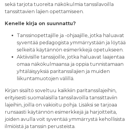
sekä tarjota tuoreita näkökulmia tanssilavoilla
tanssittavien lajien opettamiseen.
Kenelle kirja on suunnattu?
Tanssinopettajille ja -ohjaajille, jotka haluavat
syventää pedagogista ymmärrystään ja löytää
selkeitä käytännön esimerkkejä opetukseen.
Aktiivisille tanssijoille, jotka haluavat laajentaa
omaa näkökulmaansa ja oppia tunnistamaan
yhtäläisyyksiä paritanssilajien ja muiden
liikuntamuotojen välillä.
Kirjan sisältö soveltuu kaikkiin paritanssilajeihin,
erityisesti suomalaisilla tanssilavoilla tanssittaviin
lajeihin, joilla on vakioitu pohja. Lisäksi se tarjoaa
runsaasti käytännön esimerkkejä ja harjoitteita,
joiden avulla voit syventää ymmärrystä kehollisista
ilmiöistä ja tanssin perusteista.