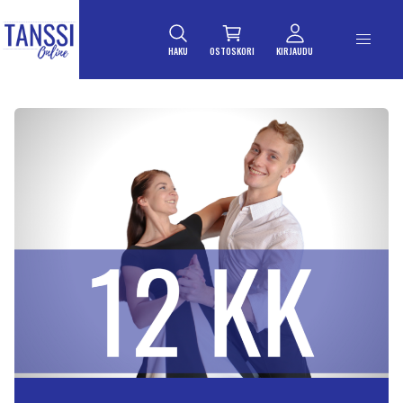
ETUSIVULLE
Siirry suoraan sisältöön
HAKU
OSTOSKORI
KIRJAUDU