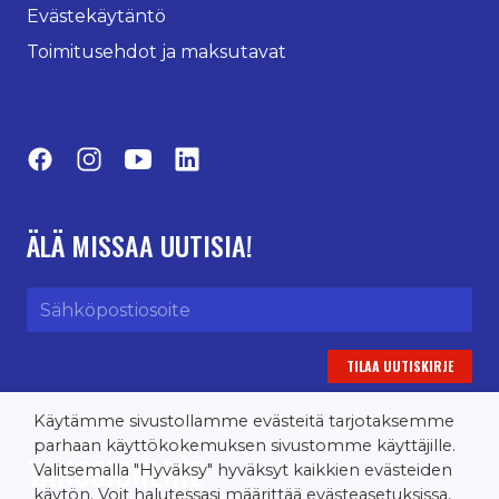
Evästekäytäntö
Toimitusehdot ja maksutavat
Facebook
Instagram
YouTube
LinkedIn
ÄLÄ MISSAA UUTISIA!
Sähköpostiosoite
Käytämme sivustollamme evästeitä tarjotaksemme
parhaan käyttökokemuksen sivustomme käyttäjille.
TANSSIONLINE
Valitsemalla "Hyväksy" hyväksyt kaikkien evästeiden
käytön. Voit halutessasi määrittää evästeasetuksissa,