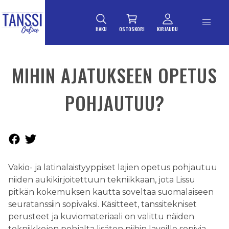
ETUSIVULLE
Siirry suoraan sisältöön
HAKU
OSTOSKORI
KIRJAUDU
MIHIN AJATUKSEEN OPETUS
POHJAUTUU?
Vakio- ja latinalaistyyppiset lajien opetus pohjautuu
niiden aukikirjoitettuun tekniikkaan, jota Lissu
pitkän kokemuksen kautta soveltaa suomalaiseen
seuratanssiin sopivaksi. Käsitteet, tanssitekniset
perusteet ja kuviomateriaali on valittu näiden
tekniikkojen pohjalta lisäten niihin lavoille sopivia