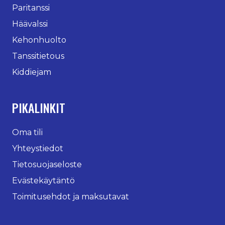
Paritanssi
Häävalssi
Kehonhuolto
Tanssitietous
Kiddiejam
PIKALINKIT
Oma tili
Yhteystiedot
Tietosuojaseloste
Evästekäytäntö
Toimitusehdot ja maksutavat