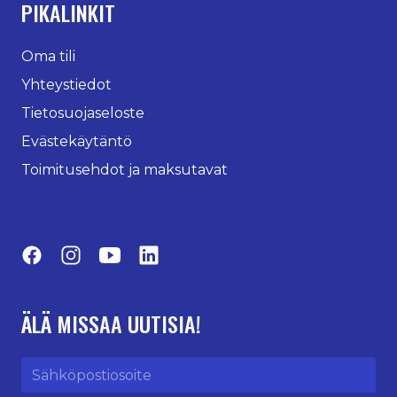
PIKALINKIT
Oma tili
Yhteystiedot
Tietosuojaseloste
Evästekäytäntö
Toimitusehdot ja maksutavat
Facebook
Instagram
YouTube
LinkedIn
ÄLÄ MISSAA UUTISIA!
Sähköpostiosoite