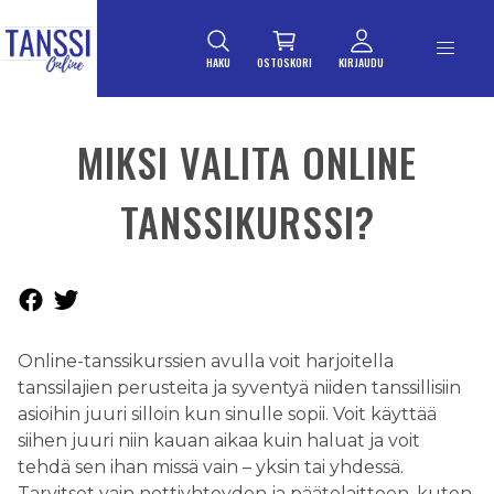
ETUSIVULLE
Siirry suoraan sisältöön
HAKU
OSTOSKORI
KIRJAUDU
MIKSI VALITA ONLINE
TANSSIKURSSI?
Online-tanssikurssien avulla voit harjoitella
tanssilajien perusteita ja syventyä niiden tanssillisiin
asioihin juuri silloin kun sinulle sopii. Voit käyttää
siihen juuri niin kauan aikaa kuin haluat ja voit
tehdä sen ihan missä vain – yksin tai yhdessä.
Tarvitset vain nettiyhteyden ja päätelaitteen, kuten