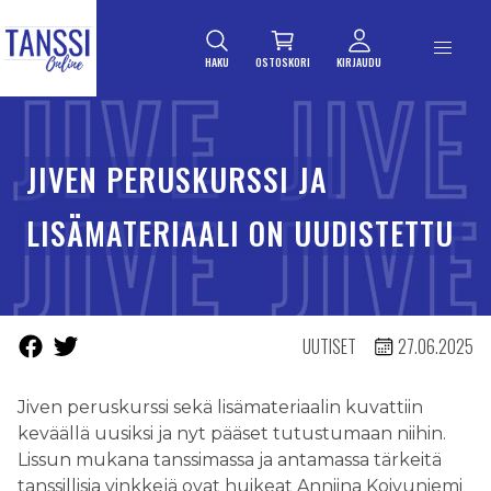
ETUSIVULLE
Siirry suoraan sisältöön
HAKU
OSTOSKORI
KIRJAUDU
JIVEN PERUSKURSSI JA
LISÄMATERIAALI ON UUDISTETTU
UUTISET
27.06.2025
Jiven peruskurssi sekä lisämateriaalin kuvattiin
keväällä uusiksi ja nyt pääset tutustumaan niihin.
Lissun mukana tanssimassa ja antamassa tärkeitä
tanssillisia vinkkejä ovat huikeat Anniina Koivuniemi