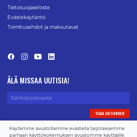
Tietosuojaseloste
Evästekäytäntö
Toimitusehdot ja maksutavat
Facebook
Instagram
YouTube
LinkedIn
ÄLÄ MISSAA UUTISIA!
Sähköpostiosoite
Käytämme sivustollamme evästeitä tarjotaksemme
parhaan käyttökokemuksen sivustomme käyttäjille.