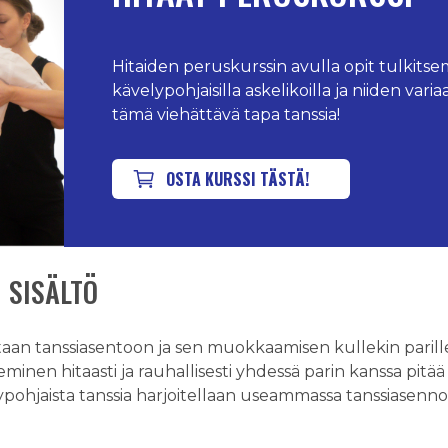
Hitaiden peruskurssin avulla opit tulkitse
kävelypohjaisilla askelikoilla ja niiden vari
tämä viehättävä tapa tanssia!
OSTA KURSSI TÄSTÄ!
 SISÄLTÖ
aan tanssiasentoon ja sen muokkaamisen kullekin parille
minen hitaasti ja rauhallisesti yhdessä parin kanssa pitää s
elypohjaista tanssia harjoitellaan useammassa tanssiasennos