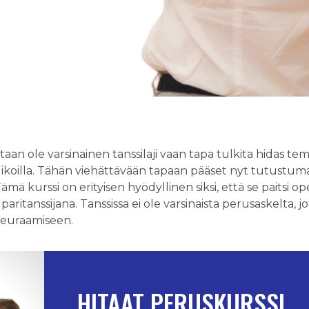
staan ole varsinainen tanssilaji vaan tapa tulkita hidas te
skelikoilla. Tähän viehättävään tapaan pääset nyt tutustu
mä kurssi on erityisen hyödyllinen siksi, että se paitsi o
asi paritanssijana. Tanssissa ei ole varsinaista perusaskelta,
seuraamiseen.
HITAAT PERUSKURSSI