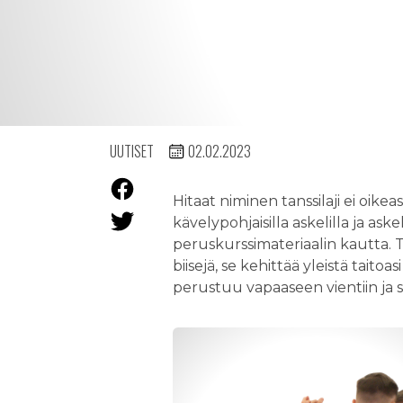
UUTISET
02.02.2023
Hitaat niminen tanssilaji ei oikea
kävelypohjaisilla askelilla ja a
peruskurssimateriaalin kautta. Tä
biisejä, se kehittää yleistä taito
perustuu vapaaseen vientiin ja 