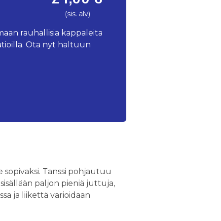
(sis. alv)
maan rauhallisia kappaleita
aatioilla. Ota nyt haltuun
 sopivaksi. Tanssi pohjautuu
isällään paljon pieniä juttuja,
sa ja liikettä varioidaan