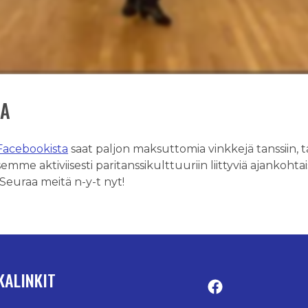
SA
Facebookista
saat paljon maksuttomia vinkkejä tanssiin, 
mme aktiviisesti paritanssikulttuuriin liittyviä ajankohtais
. Seuraa meitä n-y-t nyt!
KALINKIT
Facebook