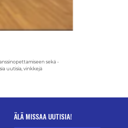
tanssinopettamiseen sekä -
ia uutisia, vinkkejä
ÄLÄ MISSAA UUTISIA!