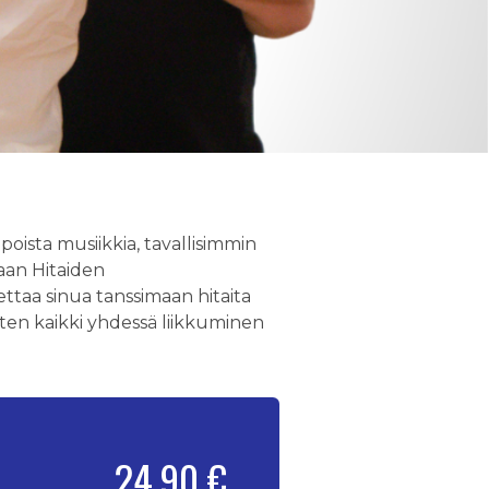
mpoista musiikkia, tavallisimmin
maan Hitaiden
pettaa sinua tanssimaan hitaita
 joten kaikki yhdessä liikkuminen
24,90 €