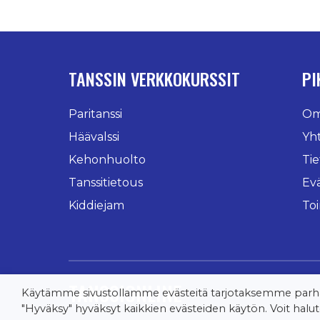
TANSSIN VERKKOKURSSIT
PI
Paritanssi
Oma
Häävalssi
Yh
Kehonhuolto
Tie
Tanssitietous
Ev
Kiddiejam
To
TANSSIONLINE
Käytämme sivustollamme evästeitä tarjotaksemme parhaa
"Hyväksy" hyväksyt kaikkien evästeiden käytön. Voit halutes