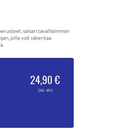
erusteet, salsan tavallisimman
n, jolle voit rakentaa
ä.
24,90 €
(sis. alv)