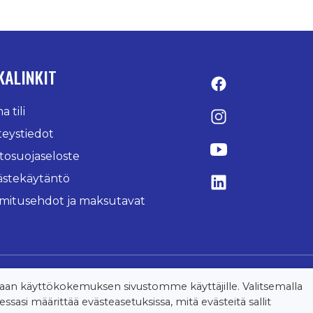
KALINKIT
Facebook
 tili
Instagram
teystiedot
YouTube
tosuojaseloste
ästekäytäntö
LinkedIn
imitusehdot ja maksutavat
n käyttökokemuksen sivustomme käyttäjille. Valitsemalla
sasi määrittää evästeasetuksissa, mitä evästeitä sallit