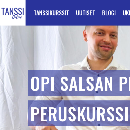
ETUSIVULLE
Siirry suoraan sisältöön
TANSSIKURSSIT
UUTISET
BLOGI
UK
OPI SALSAN P
PERUSKURSSI