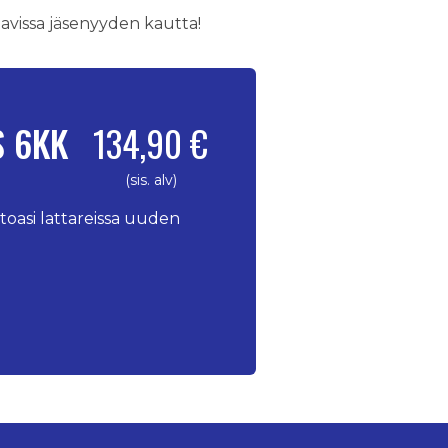
tavissa jäsenyyden kautta!
S 6KK
134,90 €
(sis. alv)
aitoasi lattareissa uuden