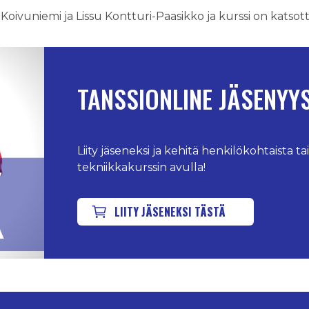
 Koivuniemi ja Lissu Kontturi-Paasikko ja kurssi on katsot
TANSSIONLINE JÄSENYY
Liity jäseneksi ja kehitä henkilökohtaista t
tekniikkakurssin avulla!
LIITY JÄSENEKSI TÄSTÄ