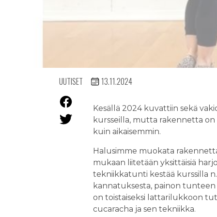
UUTISET
13.11.2024
Kesällä 2024 kuvattiin sekä vakio
kursseilla, mutta rakennetta on m
kuin aikaisemmin.
Halusimme muokata rakennetta ni
mukaan liitetään yksittäisiä harjo
tekniikkatunti kestää kurssilla 
kannatuksesta, painon tunteen k
on toistaiseksi lattarilukkoon t
cucaracha ja sen tekniikka.