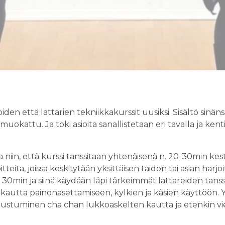
iden että lattarien tekniikkakurssit uusiksi. Sisältö sinä
uokattu. Ja toki asioita sanallistetaan eri tavalla ja kent
in, että kurssi tanssitaan yhtenäisenä n. 20-30min kest
itteita, joissa keskitytään yksittäisen taidon tai asian harj
n. 30min ja siinä käydään läpi tärkeimmät lattareiden tans
autta painonasettamiseen, kylkien ja käsien käyttöön. Y
utustuminen cha chan lukkoaskelten kautta ja etenkin viej