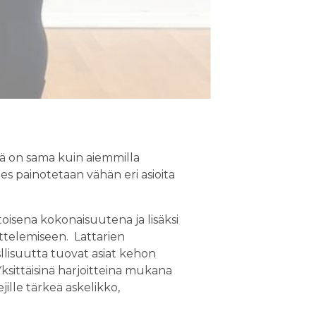
nsä on sama kuin aiemmilla
ies painotetaan vähän eri asioita
oisena kokonaisuutena ja lisäksi
oittelemiseen. Lattarien
sllisuutta tuovat asiat kehon
ksittäisinä harjoitteina mukana
ille tärkeä askelikko,