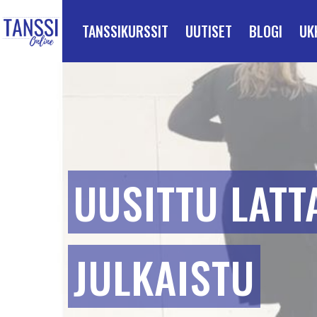
ETUSIVULLE
Siirry suoraan sisältöön
TANSSIKURSSIT
UUTISET
BLOGI
UK
UUSITTU LATT
JULKAISTU