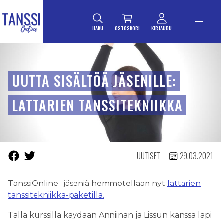
ETUSIVULLE
Siirry suoraan sisältöön
HAKU
OSTOSKORI
KIRJAUDU
UUTTA SISÄLTÖÄ JÄSENILLE:
LATTARIEN TANSSITEKNIIKKA
UUTISET
29.03.2021
TanssiOnline- jäseniä hemmotellaan nyt
lattarien
tanssitekniikka-paketilla.
Tällä kurssilla käydään Anniinan ja Lissun kanssa läpi