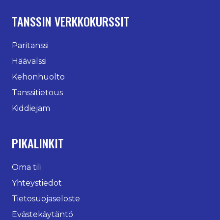
TANSSIN VERKKOKURSSIT
Paritanssi
Häävalssi
Kehonhuolto
Tanssitietous
Kiddiejam
PIKALINKIT
Oma tili
Yhteystiedot
Tietosuojaseloste
Evästekäytäntö