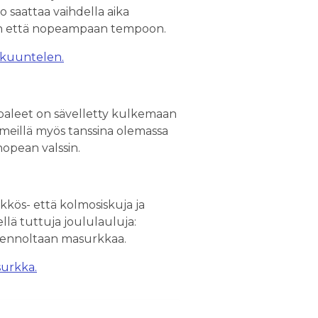
o saattaa vaihdella aika
paan että nopeampaan tempoon.
 kuuntelen.
kappaleet on sävelletty kulkemaan
 meillä myös tanssina olemassa
nopean valssin.
kkös- että kolmosiskuja ja
lä tuttuja joululauluja:
oljennoltaan masurkkaa.
urkka.