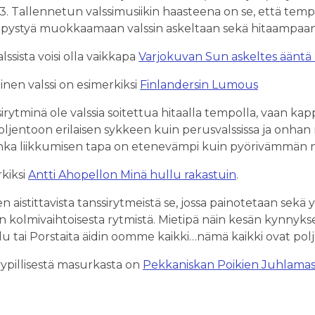
ja 3. Tallennetun valssimusiikin haasteena on se, että temp
ytyy pystyä muokkaamaan valssin askeltaan sekä hitaam
ssista voisi olla vaikkapa
Varjokuvan Sun askeltes ääntä
inen valssi on esimerkiksi
Finlandersin Lumous
ssirytminä ole valssia soitettua hitaalla tempolla, vaan 
oljentoon erilaisen sykkeen kuin perusvalssissa ja onhan
, jonka liikkumisen tapa on etenevämpi kuin pyörivämmän 
rkiksi
Antti Ahopellon Minä hullu rakastuin
.
istittavista tanssirytmeistä se, jossa painotetaan sekä y
olmivaihtoisesta rytmistä. Mietipä näin kesän kynnyksel
lu tai Porstaita äidin oomme kaikki…nämä kaikki ovat p
tyypillisestä masurkasta on
Pekkaniskan Poikien Juhlamas