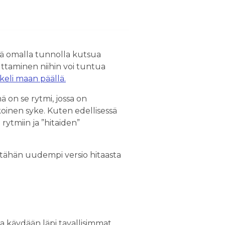
vällä omalla tunnolla kutsua
tuttaminen niihin voi tuntua
keli maan päällä.
mä on se rytmi, jossa on
akoinen syke. Kuten edellisessä
 rytmiin ja ”hitaiden”
 tähän uudempi versio hitaasta
ssa käydään läpi tavallisimmat