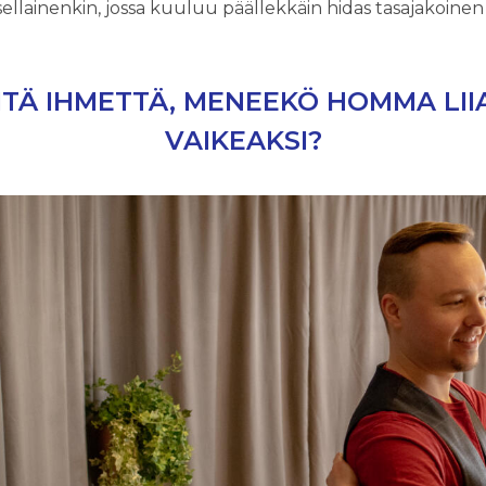
sellainenkin, jossa kuuluu päällekkäin hidas tasajakoine
ITÄ IHMETTÄ, MENEEKÖ HOMMA LII
VAIKEAKSI?