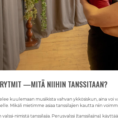
IRYTMIT —MITÄ NIIHIN TANSSITAAN?
ettelee kuulemaan musiikista vahvan ykkösiskun, aina voi v
lle. Mikäli mietimme asiaa tanssilajien kautta niin voimme
 valssi-nimistä tanssilajia. Perusvalssi (tanssilajina) käyttää