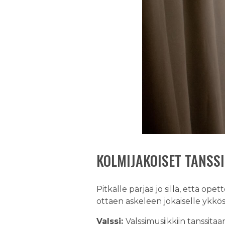
KOLMIJAKOISET TANSS
Pitkälle pärjää jo sillä, että op
ottaen askeleen jokaiselle ykköse
Valssi:
Valssimusiikkiin tanssitaan