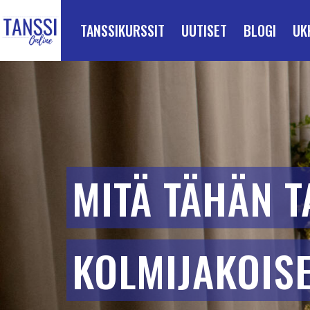
ETUSIVULLE
Siirry suoraan sisältöön
TANSSIKURSSIT
UUTISET
BLOGI
UK
MITÄ TÄHÄN T
KOLMIJAKOISE