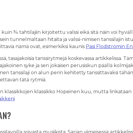
a kuin ¾ tahtilajiin kirjoitettu valssi eikä sitä näin voi hy
ein tunnelmaltaan hitaita ja valssi-nimisen tanssilajin is
ittavia nämä ovat, esimerkiksi kaunis
Pasi Flodströmin En
essä, tasajakoisia tanssirytmejä koskevassa artikkelissa. Tä
asajakoinen syke ja sen jokaisen perusiskun päällä kolmij
inen tanssilaji on alun perin kehitetty tanssittavaksi tähän
tettavan tätä rytmiä.
on klassikkojen klassikko Hopeinen kuu, mutta linkataan
ikkeni
AN?
ssilavoilla soivasta musiikista. Sarjan viimeisessä artikkeli