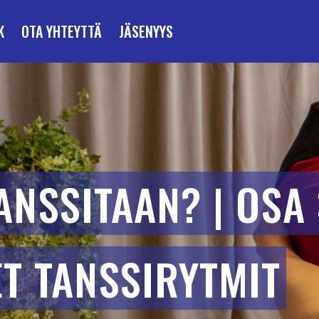
K
OTA YHTEYTTÄ
JÄSENYYS
ANSSITAAN? | OSA 
T TANSSIRYTMIT