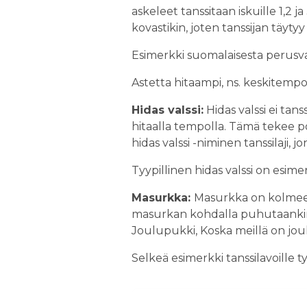
askeleet tanssitaan iskuille 1,2 
kovastikin, joten tanssijan tä
Esimerkki suomalaisesta perusval
Astetta hitaampi, ns. keskitempo
Hidas valssi:
Hidas valssi ei tan
hitaalla tempolla. Tämä tekee p
hidas valssi -niminen tanssilaji
Tyypillinen hidas valssi on esime
Masurkka:
Masurkka on kolmeen a
masurkan kohdalla puhutaankin k
Joulupukki, Koska meillä on jou
Selkeä esimerkki tanssilavoille 