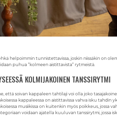
ehkä helpoimmin tunnistettavissa, joskin niissäkin on olem
idaan puhua ”kolmeen aistittavista” rytmeistä.
KYSEESSÄ KOLMIJAKOINEN TANSSIRYTMI
, että soivan kappaleen tahtilaji voi olla joko tasajakoin
akoisessa kappaleessa on aistittavissa vahva isku tahdin 
akoisessa musiikissa on kuitenkin myös poikkeus, jossa va
ategoriaan voidaan ajatella kuuluvan tanssirytmi, jossa isk