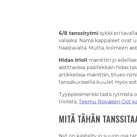
6/8 tanssirytmi
sykkii eri tavall
valssiksi. Nämä kappaleet ovat us
haastavalta. Mutta, kolmeen aist
Hidas trioli
mainittiin jo edellis
aistittavissa päällekkäin hidas t
artikkelissa mainittiin, blues-nim
tanssikursseilla kuulet myös soi
Tyyppiesimerkki tästä rytmistä 
triolista,
Teemu Roivaisen Oot ka
MITÄ TÄHÄN TANSSITA
Nyt on käsitelty jo suurin osa tan