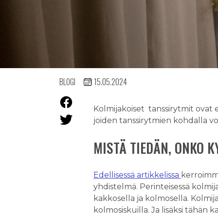
BLOGI
15.05.2024
Kolmijakoiset tanssirytmit ovat 
joiden tanssirytmien kohdalla vo
MISTÄ TIEDÄN, ONKO 
Edellisessä artikkelissa
kerroimme
yhdistelmä. Perinteisessä kolmij
kakkosella ja kolmosella. Kolmij
kolmosiskuilla. Ja lisäksi tähän k