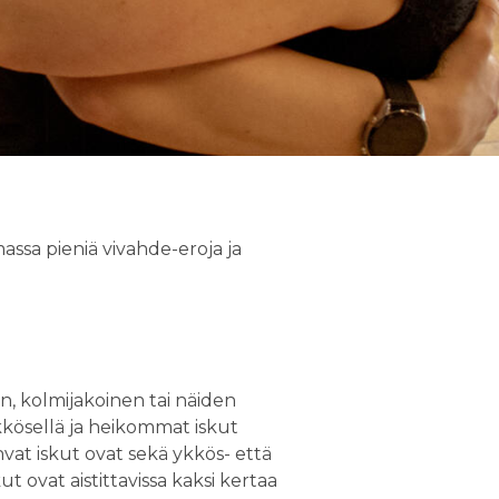
assa pieniä vivahde-eroja ja
en, kolmijakoinen tai näiden
ykkösellä ja heikommat iskut
hvat iskut ovat sekä ykkös- että
ut ovat aistittavissa kaksi kertaa