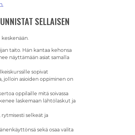
n.
TUNNISTAT SELLAISEN
sa keskenään.
sijan taito. Hän kantaa kehonsa
kenee näyttämään asiat samalla
lkeiskurssille sopivat
, jolloin asioiden oppiminen on
rtoa oppilaille mitä soivassa
 kykenee laskemaan lähtölaskut ja
rytmisesti selkeät ja
 äänenkäyttönsä sekä osaa valita