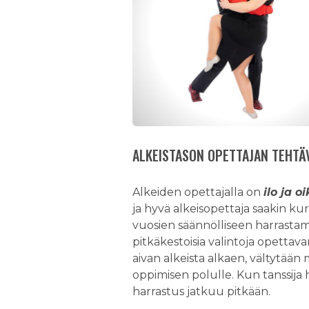
ALKEISTASON OPETTAJAN TEHTÄV
Alkeiden opettajalla on
ilo ja o
ja hyvä alkeisopettaja saakin kur
vuosien säännölliseen harrastam
pitkäkestoisia valintoja opettav
aivan alkeista alkaen, vältytään
oppimisen polulle. Kun tanssija
harrastus jatkuu pitkään.