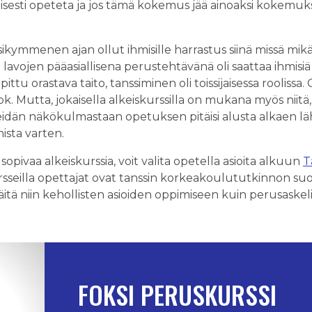
inaisesti opeteta ja jos tämä kokemus jää ainoaksi kokemu
ymmenen ajan ollut ihmisille harrastus siinä missä mikä 
lavojen pääasiallisena perustehtävänä oli saattaa ihmisi
ittu orastava taito, tanssiminen oli toissijaisessa roolissa. 
ok. Mutta, jokaisella alkeiskurssilla on mukana myös niitä,
 heidän näkökulmastaan opetuksen pitäisi alusta alkaen 
mista varten.
sopivaa alkeiskurssia, voit valita opetella asioita alkuun
T
rsseilla opettajat ovat tanssin korkeakoulututkinnon suor
äitä niin kehollisten asioiden oppimiseen kuin perusaskeli
FOKSI PERUSKURSSI