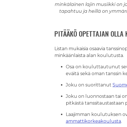
minkälainen lajin musiikki on ja
tapahtuu ja heillä on ymmärrys
PITÄÄKÖ OPETTAJAN OLLA 
Listan mukaisia osaavia tanssinop
minkäänlaista alan koulutusta.
Osa on kouluttautunut seu
eväitä sekä oman tanssin keh
Joku on suorittanut
Suomen
Joku on luonnostaan tai o
pitkästä tanssitaustastaan po
Laajimman koulutuksen ova
ammattikorkeakoulusta
.