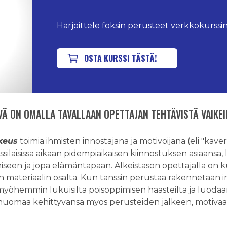
Harjoittele foksin perusteet verkkokurssin
OSTA KURSSI TÄSTÄ!
Ä ON OMALLA TAVALLAAN OPETTAJAN TEHTÄVISTÄ VAIKEI
ikeus
toimia ihmisten innostajana ja motivoijana (eli "kav
ssilaisissa aikaan pidempiaikaisen kiinnostuksen asiaansa, 
iseen ja jopa elämäntapaan. Alkeistason opettajalla on 
an materiaalin osalta. Kun tanssin perustaa rakennetaan i
 myöhemmin lukuisilta poisoppimisen haasteilta ja luodaa
 huomaa kehittyvänsä myös perusteiden jälkeen, motivaa