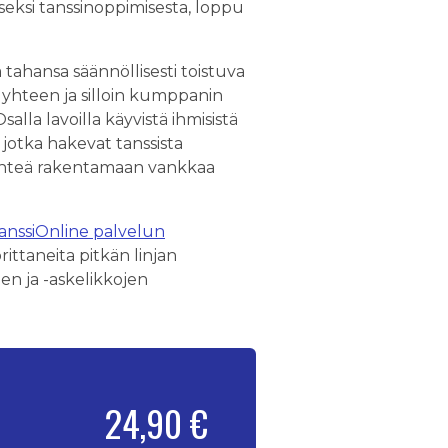
kseksi tanssinoppimisesta, loppu
tahansa säännöllisesti toistuva
ä yhteen ja silloin kumppanin
Osalla lavoilla käyvistä ihmisistä
 jotka hakevat tanssista
lähteä rakentamaan vankkaa
anssiOnline palvelun
ittaneita pitkän linjan
en ja -askelikkojen
24,90 €