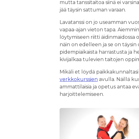
mutta tanssitaitoa siinä ei vars
jää täysin sattuman varaan.
Lavatanssi on jo useamman vuosik
vapaa-ajan vieton tapa. Aiemmin 
löytymiseen riitti äidinmaidossa op
näin on edelleen ja se on täysin 
pidempiaikaista harrastusta ja
kivijalkaa tulevien taitojen oppi
Mikäli et löydä paikkakunnaltasi 
verkkokurssien
avulla. Näillä ku
ammattilaisia ja opetus antaa ev
harjoittelemiseen.