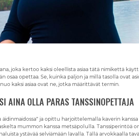
na, joka kertoo kaksi oleellista asiaa tätä nimikettä käyt
n osaa opettaa. Se, kuinka paljon ja millä tasolla ovat asio
nuo kaksi asiaa ovat ne, jotka määrittävät termin.
SI AINA OLLA PARAS TANSSINOPETTAJA
tu äidinmaidossa" ja opittu harjoittelemalla kaverin kanss
askelta mummon kanssa metsäpolulla. Tanssiperintöä on n
luista ystävää selviämään lavalla. Tällä arvokkaalla tava