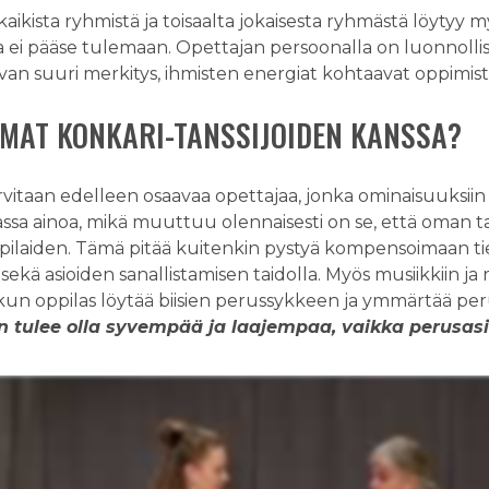
kaikista ryhmistä ja toisaalta jokaisesta ryhmästä löytyy my
ei pääse tulemaan. Opettajan persoonalla on luonnollise
van suuri merkitys, ihmisten energiat kohtaavat oppimisti
MAT KONKARI-TANSSIJOIDEN KANSSA?
rvitaan edelleen osaavaa opettajaa, jonka ominaisuuksiin
siassa ainoa, mikä muuttuu olennaisesti on se, että oman 
ppilaiden. Tämä pitää kuitenkin pystyä kompensoimaan tied
ä asioiden sanallistamisen taidolla. Myös musiikkiin ja ry
 kun oppilas löytää biisien perussykkeen ja ymmärtää p
on tulee olla syvempää ja laajempaa, vaikka perusas