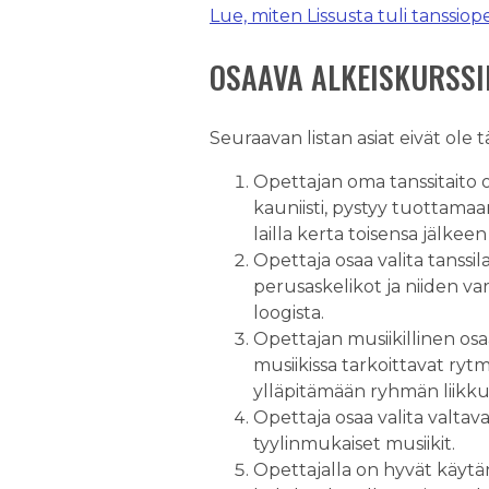
Lue, miten Lissusta tuli tanssio
OSAAVA ALKEISKURSSIE
Seuraavan listan asiat eivät ole
Opettajan oma tanssitaito o
kauniisti, pystyy tuottamaa
lailla kerta toisensa jälkee
Opettaja osaa valita tanssila
perusaskelikot ja niiden va
loogista.
Opettajan musiikillinen osa
musiikissa tarkoittavat rytm
ylläpitämään ryhmän liikku
Opettaja osaa valita valtava
tyylinmukaiset musiikit.
Opettajalla on hyvät käytän