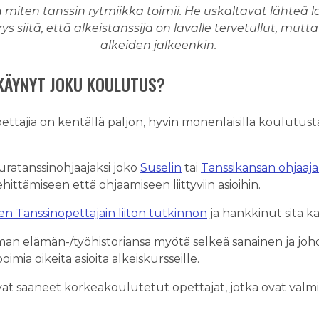
 miten tanssin rytmiikka toimii. He uskaltavat lähteä la
 siitä, että alkeistanssija on lavalle tervetullut, mutta
alkeiden jälkeenkin.
KÄYNYT JOKU KOULUTUS?
ettajia on kentällä paljon, hyvin monenlaisilla koulutusta
ratanssinohjaajaksi joko
Suselin
tai
Tanssikansan ohjaaj
ittämiseen että ohjaamiseen liittyviin asioihin.
 Tanssinopettajain liiton tutkinnon
ja hankkinut sitä ka
man elämän-/työhistoriansa myötä selkeä sanainen ja j
imia oikeita asioita alkeiskursseille.
t saaneet korkeakoulutetut opettajat, jotka ovat valm