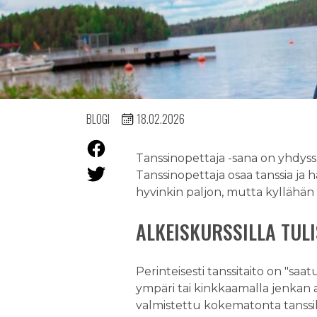
BLOGI
18.02.2026
Tanssinopettaja -sana on yhdyssa
Tanssinopettaja osaa tanssia ja hä
hyvinkin paljon, mutta kyllähän 
ALKEISKURSSILLA TULI
Perinteisesti tanssitaito on "saa
ympäri tai kinkkaamalla jenkan 
valmistettu kokematonta tanssiha