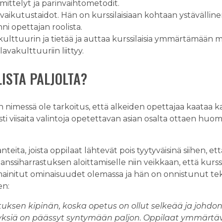
ittelyt ja parinvaihtometodit.
aikutustaidot. Hän on kurssilaisiaan kohtaan ystävällinen
nni opettajan roolista.
ulttuurin ja tietää ja auttaa kurssilaisia ymmärtämään mi
lavakulttuuriin liittyy.
LISTA PALJOLTA?
n nimessä ole tarkoitus, että alkeiden opettajaa kaataa k
 viisaita valintoja opetettavan asian osalta ottaen h
lanteita, joista oppilaat lähtevät pois tyytyväisinä siihen, 
tanssiharrastuksen aloittamiselle niin veikkaan, että kurs
 mainitut ominaisuudet olemassa ja hän on onnistunut tek
en:
uksen kipinän, koska opetus on ollut selkeää ja johdon
siä on päässyt syntymään paljon. Oppilaat ymmärtävät,