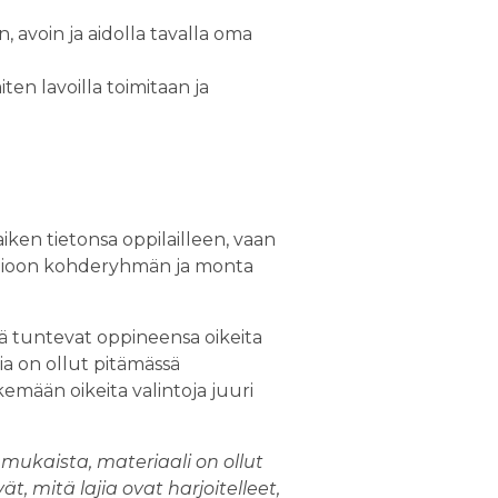
, avoin ja aidolla tavalla oma
ten lavoilla toimitaan ja
aiken tietonsa oppilailleen, vaan
uomioon kohderyhmän ja monta
että tuntevat oppineensa oikeita
sia on ollut pitämässä
emään oikeita valintoja juuri
mukaista, materiaali on ollut
 mitä lajia ovat harjoitelleet,