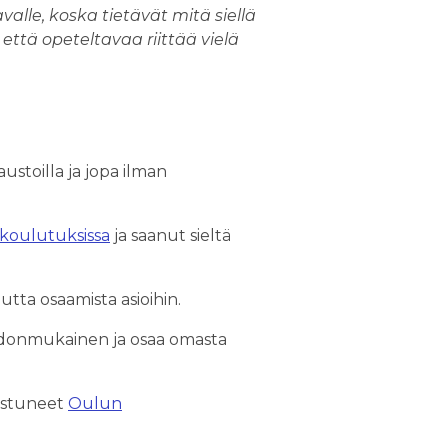
valle, koska tietävät mitä siellä
 että opeteltavaa riittää vielä
ustoilla ja jopa ilman
akoulutuksissa
ja saanut sieltä
utta osaamista asioihin.
ohdonmukainen ja osaa omasta
istuneet
Oulun