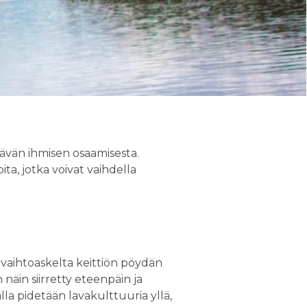
tävän ihmisen osaamisesta.
ita, jotka voivat vaihdella
a vaihtoaskelta keittiön pöydän
äin siirretty eteenpäin ja
lla pidetään lavakulttuuria yllä,