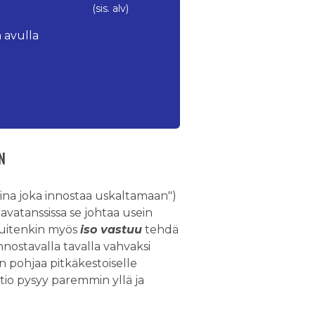
(sis. alv)
 avulla
N
erina joka innostaa uskaltamaan")
lavatanssissa se johtaa usein
kuitenkin myös
iso vastuu
tehdä
nnostavalla tavalla vahvaksi
n pohjaa pitkäkestoiselle
tio pysyy paremmin yllä ja