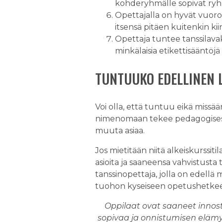
kohderyhmälle sopivat ryhm
Opettajalla on hyvät vuorov
itsensä pitäen kuitenkin kii
Opettaja tuntee tanssilavak
minkälaisia etikettisääntöjä 
TUNTUUKO EDELLINEN 
Voi olla, että tuntuu eikä missää
nimenomaan tekee pedagogisesti
muuta asiaa.
Jos mietitään niitä alkeiskurssiti
asioita ja saaneensa vahvistusta 
tanssinopettaja, jolla on edellä
tuohon kyseiseen opetushetke
Oppilaat ovat saaneet innost
sopivaa ja onnistumisen elämyk