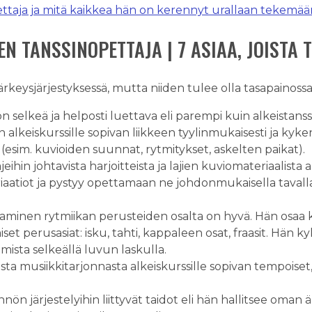
pettaja ja mitä kaikkea hän on kerennyt urallaan tekemää
N TANSSINOPETTAJA | 7 ASIAA, JOISTA 
 tärkeysjärjestyksessä, mutta niiden tulee olla tasapainos
n selkeä ja helposti luettava eli parempi kuin alkeistans
n alkeiskurssille sopivan liikkeen tyylinmukaisesti ja ky
n (esim. kuvioiden suunnat, rytmitykset, askelten paikat).
jeihin johtavista harjoitteista ja lajien kuviomateriaalista a
riaatiot ja pystyy opettamaan ne johdonmukaisella tavalla
aminen rytmiikan perusteiden osalta on hyvä. Hän osaa ke
iset perusasiat: isku, tahti, kappaleen osat, fraasit. Hän
mista selkeällä luvun laskulla.
sta musiikkitarjonnasta alkeiskurssille sopivan tempoiset, 
nön järjestelyihin liittyvät taidot eli hän hallitsee oman