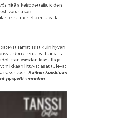
ös niitä alkeisopettajia, joiden
sti varsinaisen
lanteissa monella eri tavalla.
 pätevät samat asiat kuin hyvän
tanssitaidon ei enää välttämättä
ollisten asioiden laadulla ja
tmiikkaan liittyvät asiat tulevat
erusrakenteen.
Kaiken kaikkiaan
iat pysyvät samoina.