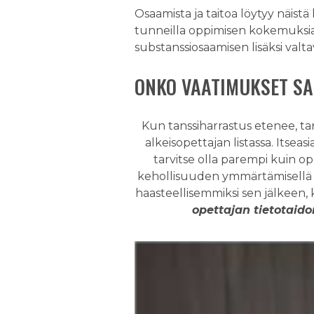
Osaamista ja taitoa löytyy näistä 
tunneilla oppimisen kokemuksia 
substanssiosaamisen lisäksi valta
ONKO VAATIMUKSET SA
Kun tanssiharrastus etenee, ta
alkeisopettajan listassa. Itsea
tarvitse olla parempi kuin o
kehollisuuden ymmärtämisellä sek
haasteellisemmiksi sen jälkeen,
opettajan tietotaid