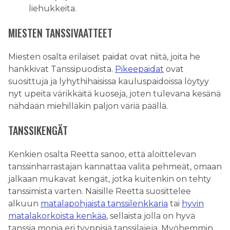
liehukkeita.
MIESTEN TANSSIVAATTEET
Miesten osalta erilaiset paidat ovat niitä, joita he
hankkivat Tanssipuodista.
Pikeepaidat
ovat
suosittuja ja lyhythihaisissa kauluspaidoissa löytyy
nyt upeita värikkäitä kuoseja, joten tulevana kesänä
nähdään miehilläkin paljon väriä päällä.
TANSSIKENGÄT
Kenkien osalta Reetta sanoo, että aloittelevan
tanssinharrastajan kannattaa valita pehmeät, omaan
jalkaan mukavat kengät, jotka kuitenkin on tehty
tanssimista varten. Naisille Reetta suosittelee
alkuun
matalapohjaista tanssilenkkaria
tai
hyvin
matalakorkoista kenkää
, sellaista jolla on hyvä
tanssia monia eri tyyppisiä tanssilajeja. Myöhemmin