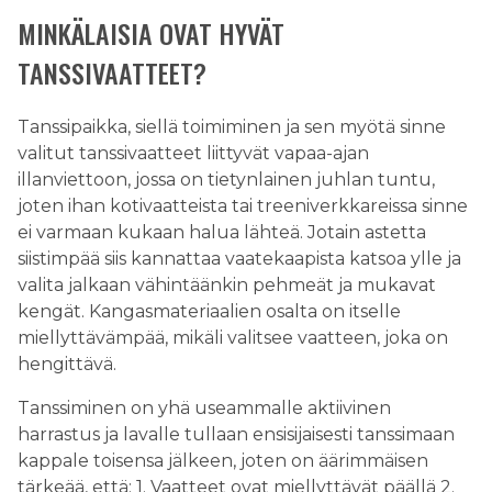
MINKÄLAISIA OVAT HYVÄT
TANSSIVAATTEET?
Tanssipaikka, siellä toimiminen ja sen myötä sinne
valitut tanssivaatteet liittyvät vapaa-ajan
illanviettoon, jossa on tietynlainen juhlan tuntu,
joten ihan kotivaatteista tai treeniverkkareissa sinne
ei varmaan kukaan halua lähteä. Jotain astetta
siistimpää siis kannattaa vaatekaapista katsoa ylle ja
valita jalkaan vähintäänkin pehmeät ja mukavat
kengät. Kangasmateriaalien osalta on itselle
miellyttävämpää, mikäli valitsee vaatteen, joka on
hengittävä.
Tanssiminen on yhä useammalle aktiivinen
harrastus ja lavalle tullaan ensisijaisesti tanssimaan
kappale toisensa jälkeen, joten on äärimmäisen
tärkeää, että: 1. Vaatteet ovat miellyttävät päällä 2.