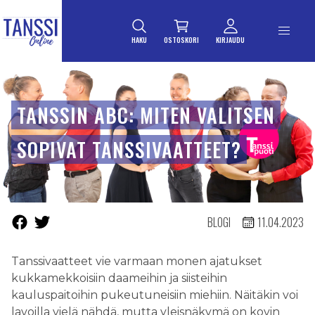
ETUSIVULLE
Siirry suoraan sisältöön
HAKU
OSTOSKORI
KIRJAUDU
TANSSIN ABC: MITEN VALITSEN
SOPIVAT TANSSIVAATTEET?
BLOGI
11.04.2023
Tanssivaatteet vie varmaan monen ajatukset
kukkamekkoisiin daameihin ja siisteihin
kauluspaitoihin pukeutuneisiin miehiin. Näitäkin voi
lavoilla vielä nähdä, mutta yleisnäkymä on kovin