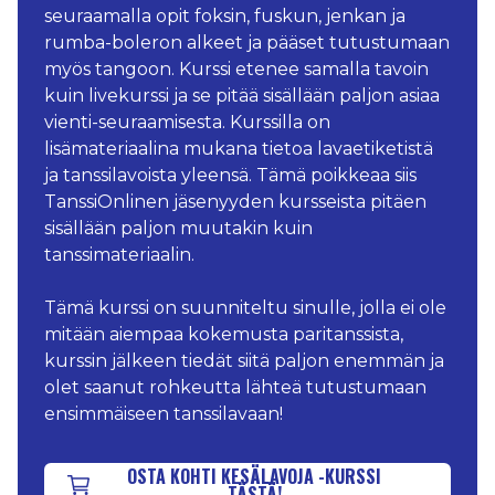
seuraamalla opit foksin, fuskun, jenkan ja
rumba-boleron alkeet ja pääset tutustumaan
myös tangoon. Kurssi etenee samalla tavoin
kuin livekurssi ja se pitää sisällään paljon asiaa
vienti-seuraamisesta. Kurssilla on
lisämateriaalina mukana tietoa lavaetiketistä
ja tanssilavoista yleensä. Tämä poikkeaa siis
TanssiOnlinen jäsenyyden kursseista pitäen
sisällään paljon muutakin kuin
tanssimateriaalin.
Tämä kurssi on suunniteltu sinulle, jolla ei ole
mitään aiempaa kokemusta paritanssista,
kurssin jälkeen tiedät siitä paljon enemmän ja
olet saanut rohkeutta lähteä tutustumaan
ensimmäiseen tanssilavaan!
OSTA KOHTI KESÄLAVOJA -KURSSI
TÄSTÄ!