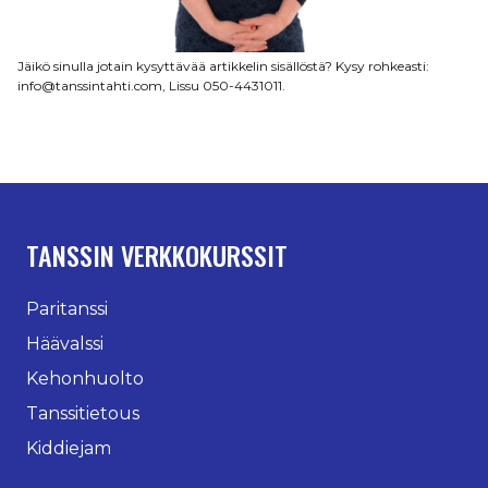
Jäikö sinulla jotain kysyttävää artikkelin sisällöstä? Kysy rohkeasti:
info@tanssintahti.com, Lissu 050-4431011.
TANSSIN VERKKOKURSSIT
Paritanssi
Häävalssi
Kehonhuolto
Tanssitietous
Kiddiejam