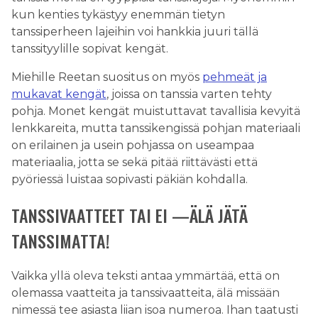
kun kenties tykästyy enemmän tietyn
tanssiperheen lajeihin voi hankkia juuri tällä
tanssityylille sopivat kengät.
Miehille Reetan suositus on myös
pehmeät ja
mukavat kengät
, joissa on tanssia varten tehty
pohja. Monet kengät muistuttavat tavallisia kevyitä
lenkkareita, mutta tanssikengissä pohjan materiaali
on erilainen ja usein pohjassa on useampaa
materiaalia, jotta se sekä pitää riittävästi että
pyöriessä luistaa sopivasti päkiän kohdalla.
TANSSIVAATTEET TAI EI —ÄLÄ JÄTÄ
TANSSIMATTA!
Vaikka yllä oleva teksti antaa ymmärtää, että on
olemassa vaatteita ja tanssivaatteita, älä missään
nimessä tee asiasta liian isoa numeroa. Ihan taatusti