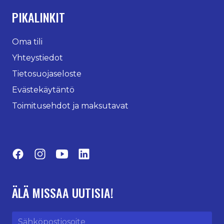
PIKALINKIT
Oma tili
Yhteystiedot
Tietosuojaseloste
Evästekäytäntö
Toimitusehdot ja maksutavat
Facebook
Instagram
YouTube
LinkedIn
ÄLÄ MISSAA UUTISIA!
Sähköpostiosoite