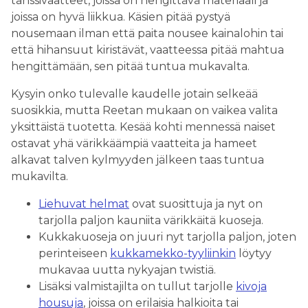
tanssivaatteet, joissa on hengittävä materiaali ja
joissa on hyvä liikkua. Käsien pitää pystyä
nousemaan ilman että paita nousee kainalohin tai
että hihansuut kiristävät, vaatteessa pitää mahtua
hengittämään, sen pitää tuntua mukavalta.
Kysyin onko tulevalle kaudelle jotain selkeää
suosikkia, mutta Reetan mukaan on vaikea valita
yksittäistä tuotetta. Kesää kohti mennessä naiset
ostavat yhä värikkäämpiä vaatteita ja hameet
alkavat talven kylmyyden jälkeen taas tuntua
mukavilta.
Liehuvat helmat
ovat suosittuja ja nyt on
tarjolla paljon kauniita värikkäitä kuoseja.
Kukkakuoseja on juuri nyt tarjolla paljon, joten
perinteiseen
kukkamekko-tyyliinkin
löytyy
mukavaa uutta nykyajan twistiä.
Lisäksi valmistajilta on tullut tarjolle
kivoja
housuja
, joissa on erilaisia halkioita tai