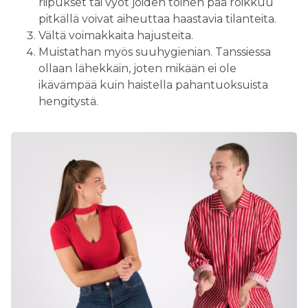
riipukset tai vyöt joiden toinen pää roikkuu
pitkällä voivat aiheuttaa haastavia tilanteita.
Vältä voimakkaita hajusteita.
Muistathan myös suuhygienian. Tanssiessa
ollaan lähekkäin, joten mikään ei ole
ikävämpää kuin haistella pahantuoksuista
hengitystä.