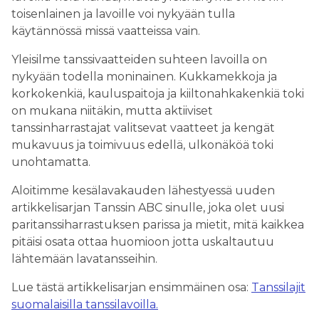
toisenlainen ja lavoille voi nykyään tulla
käytännössä missä vaatteissa vain.
Yleisilme tanssivaatteiden suhteen lavoilla on
nykyään todella moninainen. Kukkamekkoja ja
korkokenkiä, kauluspaitoja ja kiiltonahkakenkiä toki
on mukana niitäkin, mutta aktiiviset
tanssinharrastajat valitsevat vaatteet ja kengät
mukavuus ja toimivuus edellä, ulkonäköä toki
unohtamatta.
Aloitimme kesälavakauden lähestyessä uuden
artikkelisarjan Tanssin ABC sinulle, joka olet uusi
paritanssiharrastuksen parissa ja mietit, mitä kaikkea
pitäisi osata ottaa huomioon jotta uskaltautuu
lähtemään lavatansseihin.
Lue tästä artikkelisarjan ensimmäinen osa:
Tanssilajit
suomalaisilla tanssilavoilla.