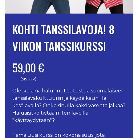
KOHTI TANSSILAVOJA! 8
VIIKON TANSSIKURSSI
59,00 €
(sis. alv)
Oletko aina halunnut tutustua suomalaiseen
tanssilavakulttuuriin ja käydä kauniilla
kesälavalla? Onko sinulla kaksi vasenta jalkaa?
Haluaisitko tietää miten lavoilla
"käyttäydytään"?
Tämä uusi kurssi on kokonaisuus, jota