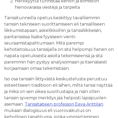
Herkkyyttä tunnistaa kehon ja elimistön
hienovaraisia viestejä ja tarpeita
Tanssitunneilla opetus keskittyy tavallisimmin
tanssin tekniseen suorittamiseen eli tanssilliseen
liikkumistapaan, askelikkoihin ja tanssiliikkeisiin,
paritanssissa lisäksi fyysiseen vienti-
seuraamistapahtumaan. Mitä parempi
kehotietoisuus tanssijalla on sitä helpompi hänen on
napata opetuksesta asioita tekemiseensä ja sitä
paremmin hän pystyy analysoimaan ja itsenäisesti
korjaamaan omaa tekemistään.
Iso osa tanssiin liittyvästä keskustelusta perustuu
esteettiseen traditioon eli siihen, miltä tanssi näyttää
ja mikä on sen oikea suoritustapa ja näin ollen
tanssin syvempi merkitys jää helposti lapsipuolen
asemaan.
Tanssitaiteen professori Eeva Anttilan
mukaan dialogisuus eli vuorovaikutus on
kehollinen tapahtuma, jonka ymmärtäminen