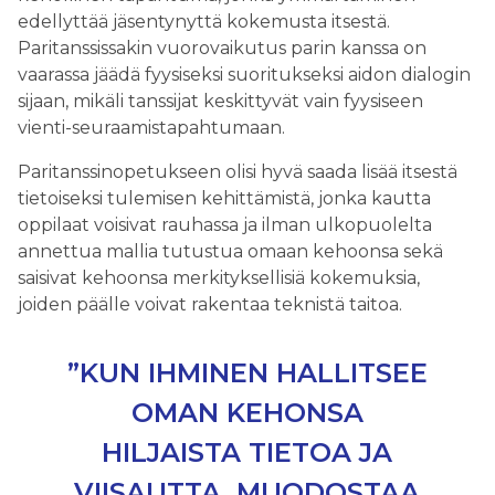
edellyttää jäsentynyttä kokemusta itsestä.
Paritanssissakin vuorovaikutus parin kanssa on
vaarassa jäädä fyysiseksi suoritukseksi aidon dialogin
sijaan, mikäli tanssijat keskittyvät vain fyysiseen
vienti-seuraamistapahtumaan.
Paritanssinopetukseen olisi hyvä saada lisää itsestä
tietoiseksi tulemisen kehittämistä, jonka kautta
oppilaat voisivat rauhassa ja ilman ulkopuolelta
annettua mallia tutustua omaan kehoonsa sekä
saisivat kehoonsa merkityksellisiä kokemuksia,
joiden päälle voivat rakentaa teknistä taitoa.
”KUN IHMINEN HALLITSEE
OMAN KEHONSA
HILJAISTA TIETOA JA
VIISAUTTA, MUODOSTAA