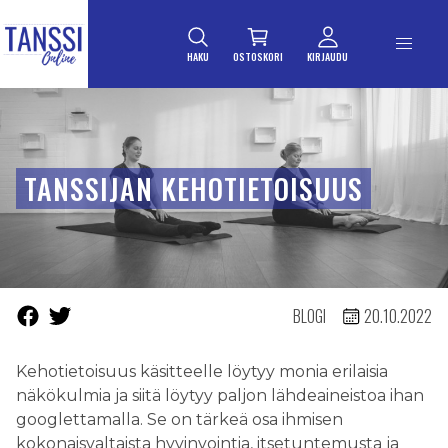
ETUSIVULLE
Siirry suoraan sisältöön
HAKU
OSTOSKORI
KIRJAUDU
TANSSIJAN KEHOTIETOISUUS
BLOGI
20.10.2022
Kehotietoisuus käsitteelle löytyy monia erilaisia
näkökulmia ja siitä löytyy paljon lähdeaineistoa ihan
googlettamalla. Se on tärkeä osa ihmisen
kokonaisvaltaista hyvinvointia, itsetuntemusta ja