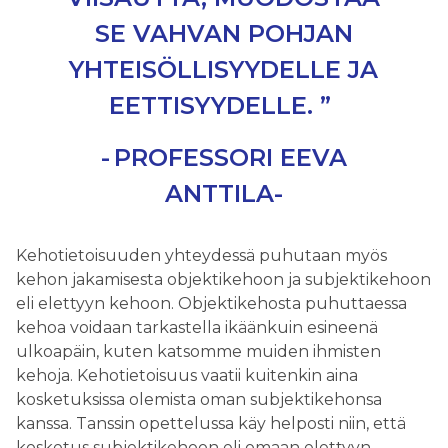
SE VAHVAN POHJAN
YHTEISÖLLISYYDELLE JA
EETTISYYDELLE. ”
PROFESSORI EEVA
ANTTILA-
Kehotietoisuuden yhteydessä puhutaan myös
kehon jakamisesta objektikehoon ja subjektikehoon
eli elettyyn kehoon. Objektikehosta puhuttaessa
kehoa voidaan tarkastella ikäänkuin esineenä
ulkoapäin, kuten katsomme muiden ihmisten
kehoja. Kehotietoisuus vaatii kuitenkin aina
kosketuksissa olemista oman subjektikehonsa
kanssa. Tanssin opettelussa käy helposti niin, että
kosketus subjektikehoon eli omaan elettyyn