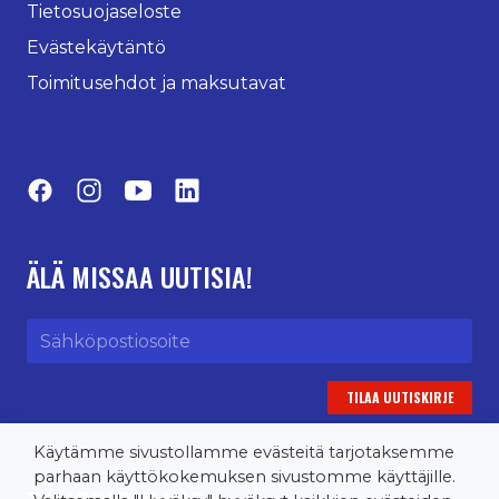
Tietosuojaseloste
Evästekäytäntö
Toimitusehdot ja maksutavat
Facebook
Instagram
YouTube
LinkedIn
ÄLÄ MISSAA UUTISIA!
Sähköpostiosoite
Käytämme sivustollamme evästeitä tarjotaksemme
parhaan käyttökokemuksen sivustomme käyttäjille.