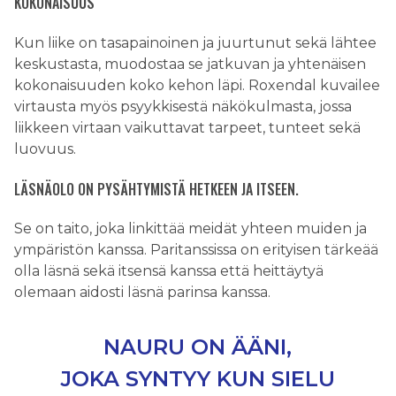
KOKONAISUUS
Kun liike on tasapainoinen ja juurtunut sekä lähtee
keskustasta, muodostaa se jatkuvan ja yhtenäisen
kokonaisuuden koko kehon läpi. Roxendal kuvailee
virtausta myös psyykkisestä näkökulmasta, jossa
liikkeen virtaan vaikuttavat tarpeet, tunteet sekä
luovuus.
LÄSNÄOLO ON PYSÄHTYMISTÄ HETKEEN JA ITSEEN.
Se on taito, joka linkittää meidät yhteen muiden ja
ympäristön kanssa. Paritanssissa on erityisen tärkeää
olla läsnä sekä itsensä kanssa että heittäytyä
olemaan aidosti läsnä parinsa kanssa.
NAURU ON ÄÄNI,
JOKA SYNTYY KUN SIELU