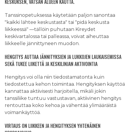
KESKUKSEN, VATSAN ALUEEN KAUTTA.
Tanssinopetuksessa käytetään paljon sanontaa
"kaikki lähtee keskustasta" tai "pidä keskusta
liikkeessä" —tällöin puhutaan Kireydet
keskivartalossa tai palleassa, voivat aiheuttaa
liikkeelle jännittyneen muodon.
HENGITYS AUTTAA JÄNNITYKSIEN JA LUKKOJEN LAUKAISEMISSA
SEKÄ TUKEE LIIKETTÄ JA KESKILINJAN AKTIVOINTIA
Hengitys voi olla niin tiedostamatonta kuin
tiedostettua kehon toimintaa. Hengityksen käyttöä
kannattaa aktiivisesti harjoitella, mikäli jokin
tanssiliike tuntuu vastustavan, aktiivinen hengitys
rentouttaa koko kehoa ja vähentää ylimääräistä
voimankäyttöä.
VIRTAUS ON LIIKKEEN JA HENGITYKSEN YHTENÄINEN