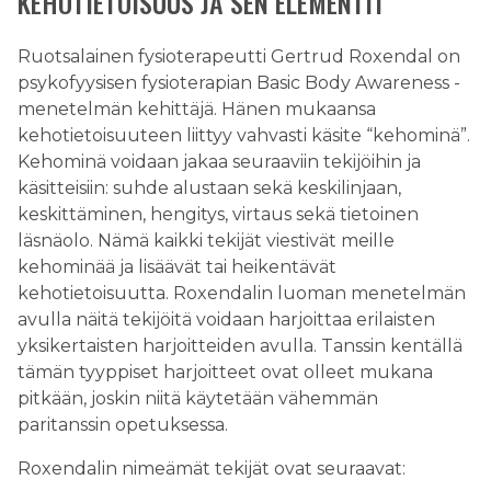
KEHOTIETOISUUS JA SEN ELEMENTIT
Ruotsalainen fysioterapeutti Gertrud Roxendal on
psykofyysisen fysioterapian Basic Body Awareness -
menetelmän kehittäjä. Hänen mukaansa
kehotietoisuuteen liittyy vahvasti käsite “kehominä”.
Kehominä voidaan jakaa seuraaviin tekijöihin ja
käsitteisiin: suhde alustaan sekä keskilinjaan,
keskittäminen, hengitys, virtaus sekä tietoinen
läsnäolo. Nämä kaikki tekijät viestivät meille
kehominää ja lisäävät tai heikentävät
kehotietoisuutta. Roxendalin luoman menetelmän
avulla näitä tekijöitä voidaan harjoittaa erilaisten
yksikertaisten harjoitteiden avulla. Tanssin kentällä
tämän tyyppiset harjoitteet ovat olleet mukana
pitkään, joskin niitä käytetään vähemmän
paritanssin opetuksessa.
Roxendalin nimeämät tekijät ovat seuraavat: