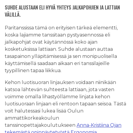
SUHDE ALUSTAAN ELI HYVÄ YHTEYS JALKAPOHJIEN JA LATTIAN
VÄLILLÄ.
Paritanssissa tämä on erityisen tärkeä elementti,
koska lajiamme tanssitaan pystyasennossa eli
jalkapohjat ovat käytännössä koko ajan
kosketuksissa lattiaan. Suhde alustaan auttaa
tasapainon ylläpitämisessä ja sen monipuolisella
käyttämisellä saadaan aikaan eri tanssilajeille
tyypillinen tapaa liikkua.
Kehon luotisuoran linjauksen voidaan niinikään
katsoa lähtevän suhteesta lattiaan, jota vasten
voimme omalla lihastyöllämme linjata kehon
luotisuoraan linjaan eli rentoon tapaan seisoa. Tästä
voit halutessasi lukea lisää Oulun
ammattikorkeakoulun
tanssinopettajakoulutukseen
Anna-Kristiina Ojan
tekemästä opinnäytetyöstä Ergonomia