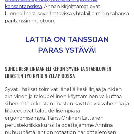
kansantanssissa
. Annan kirjoittamat ovat
luonnollisesti sovellettavissa yhtälailla mihin tahansa
paritanssin muotoon.
LATTIA ON TANSSIJAN
PARAS YSTÄVÄ!
SUHDE KESKILINJAAN ELI KEHON SYVIEN JA STABILOIVIEN
LIHASTEN TYÖ RYHDIN YLLÄPIDOSSA
Syvät lihakset toimivat lähellä keskilinjaa ja niiden
aktiivinen ja taloudellinen käyttäminen vaikuttaa
siihen että ulkoisten lihasten käyttöä voi vähentää ja
liikkeet ovat taloudellisempia ja
ergonomisempia. TanssiOnlinen Lattarien
perustekniikkakurssilla opettajamme Anniina
puhuu tästä lantion rotaation harjoittelemisen