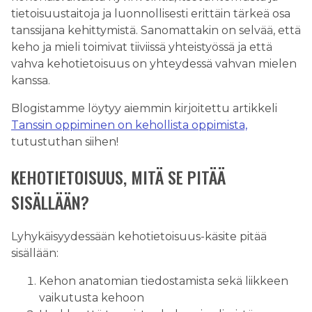
tietoisuustaitoja ja luonnollisesti erittäin tärkeä osa
tanssijana kehittymistä. Sanomattakin on selvää, että
keho ja mieli toimivat tiiviissä yhteistyössä ja että
vahva kehotietoisuus on yhteydessä vahvan mielen
kanssa.
Blogistamme löytyy aiemmin kirjoitettu artikkeli
Tanssin oppiminen on kehollista oppimista,
tutustuthan siihen!
KEHOTIETOISUUS, MITÄ SE PITÄÄ
SISÄLLÄÄN?
Lyhykäisyydessään kehotietoisuus-käsite pitää
sisällään:
Kehon anatomian tiedostamista sekä liikkeen
vaikutusta kehoon