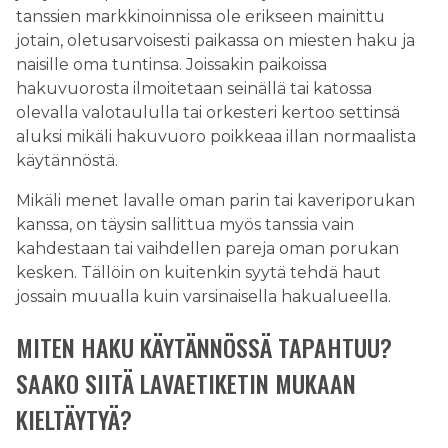
tanssien markkinoinnissa ole erikseen mainittu
jotain, oletusarvoisesti paikassa on miesten haku ja
naisille oma tuntinsa. Joissakin paikoissa
hakuvuorosta ilmoitetaan seinällä tai katossa
olevalla valotaululla tai orkesteri kertoo settinsä
aluksi mikäli hakuvuoro poikkeaa illan normaalista
käytännöstä.
Mikäli menet lavalle oman parin tai kaveriporukan
kanssa, on täysin sallittua myös tanssia vain
kahdestaan tai vaihdellen pareja oman porukan
kesken. Tällöin on kuitenkin syytä tehdä haut
jossain muualla kuin varsinaisella hakualueella.
MITEN HAKU KÄYTÄNNÖSSÄ TAPAHTUU?
SAAKO SIITÄ LAVAETIKETIN MUKAAN
KIELTÄYTYÄ?