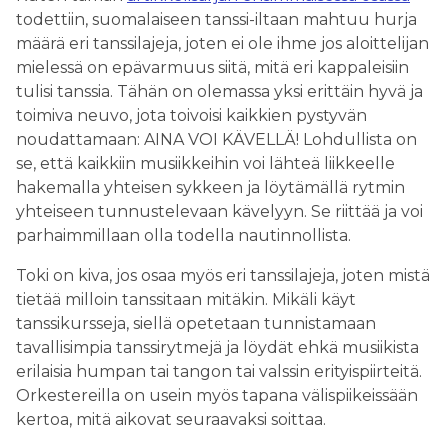
todettiin, suomalaiseen tanssi-iltaan mahtuu hurja
määrä eri tanssilajeja, joten ei ole ihme jos aloittelijan
mielessä on epävarmuus siitä, mitä eri kappaleisiin
tulisi tanssia. Tähän on olemassa yksi erittäin hyvä ja
toimiva neuvo, jota toivoisi kaikkien pystyvän
noudattamaan: AINA VOI KÄVELLÄ! Lohdullista on
se, että kaikkiin musiikkeihin voi lähteä liikkeelle
hakemalla yhteisen sykkeen ja löytämällä rytmin
yhteiseen tunnustelevaan kävelyyn. Se riittää ja voi
parhaimmillaan olla todella nautinnollista.
Toki on kiva, jos osaa myös eri tanssilajeja, joten mistä
tietää milloin tanssitaan mitäkin. Mikäli käyt
tanssikursseja, siellä opetetaan tunnistamaan
tavallisimpia tanssirytmejä ja löydät ehkä musiikista
erilaisia humpan tai tangon tai valssin erityispiirteitä.
Orkestereilla on usein myös tapana välispiikeissään
kertoa, mitä aikovat seuraavaksi soittaa.