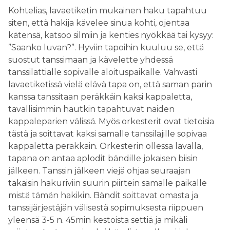
Kohtelias, lavaetiketin mukainen haku tapahtuu
siten, että hakija kävelee sinua kohti, ojentaa
kätensä, katsoo silmiin ja kenties nyökkää tai kysyy:
”Saanko luvan?”. Hyviin tapoihin kuuluu se, että
suostut tanssimaan ja kävelette yhdessä
tanssilattialle sopivalle aloituspaikalle. Vahvasti
lavaetiketissä vielä elävä tapa on, että saman parin
kanssa tanssitaan peräkkäin kaksi kappaletta,
tavallisimmin hautkin tapahtuvat näiden
kappaleparien välissä. Myös orkesterit ovat tietoisia
tästä ja soittavat kaksi samalle tanssilajille sopivaa
kappaletta peräkkäin. Orkesterin ollessa lavalla,
tapana on antaa aplodit bändille jokaisen biisin
jälkeen. Tanssin jälkeen viejä ohjaa seuraajan
takaisin hakuriviin suurin piirtein samalle paikalle
mistä tämän hakikin. Bändit soittavat omasta ja
tanssijärjestäjän välisestä sopimuksesta riippuen
yleensä 3-5 n. 45min kestoista settiä ja mikäli