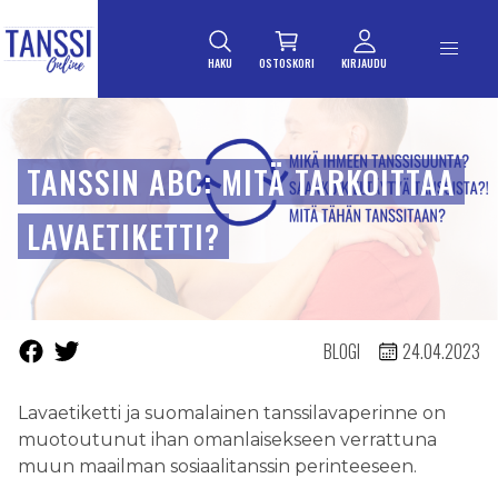
ETUSIVULLE
Siirry suoraan sisältöön
HAKU
OSTOSKORI
KIRJAUDU
TANSSIN ABC: MITÄ TARKOITTAA
LAVAETIKETTI?
BLOGI
24.04.2023
Lavaetiketti ja suomalainen tanssilavaperinne on
muotoutunut ihan omanlaisekseen verrattuna
muun maailman sosiaalitanssin perinteeseen.