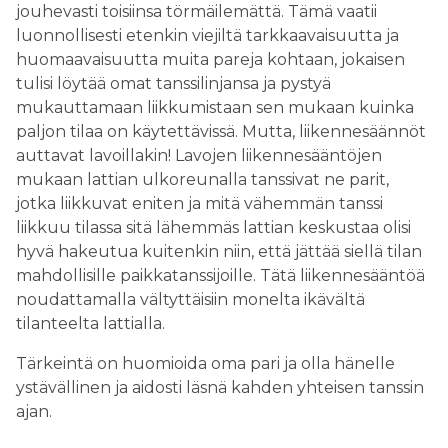
jouhevasti toisiinsa törmäilemättä. Tämä vaatii
luonnollisesti etenkin viejiltä tarkkaavaisuutta ja
huomaavaisuutta muita pareja kohtaan, jokaisen
tulisi löytää omat tanssilinjansa ja pystyä
mukauttamaan liikkumistaan sen mukaan kuinka
paljon tilaa on käytettävissä. Mutta, liikennesäännöt
auttavat lavoillakin! Lavojen liikennesääntöjen
mukaan lattian ulkoreunalla tanssivat ne parit,
jotka liikkuvat eniten ja mitä vähemmän tanssi
liikkuu tilassa sitä lähemmäs lattian keskustaa olisi
hyvä hakeutua kuitenkin niin, että jättää siellä tilan
mahdollisille paikkatanssijoille. Tätä liikennesääntöä
noudattamalla vältyttäisiin monelta ikävältä
tilanteelta lattialla.
Tärkeintä on huomioida oma pari ja olla hänelle
ystävällinen ja aidosti läsnä kahden yhteisen tanssin
ajan.