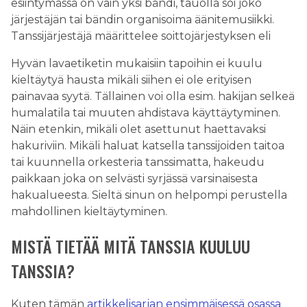
esiintymässä on vain yksi bändi, tauolla soi joko
järjestäjän tai bändin organisoima äänitemusiikki.
Tanssijärjestäjä määrittelee soittojärjestyksen eli
Hyvän lavaetiketin mukaisiin tapoihin ei kuulu
kieltäytyä hausta mikäli siihen ei ole erityisen
painavaa syytä. Tällainen voi olla esim. hakijan selkeä
humalatila tai muuten ahdistava käyttäytyminen.
Näin etenkin, mikäli olet asettunut haettavaksi
hakuriviin. Mikäli haluat katsella tanssijoiden taitoa
tai kuunnella orkesteria tanssimatta, hakeudu
paikkaan joka on selvästi syrjässä varsinaisesta
hakualueesta. Sieltä sinun on helpompi perustella
mahdollinen kieltäytyminen.
MISTÄ TIETÄÄ MITÄ TANSSIA KUULUU
TANSSIA?
Kuten tämän
artikkelisarjan ensimmäisessä osassa