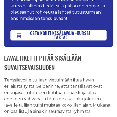
kurssin jälkeen tiedät siitä paljon enemmän ja
olet saanut rohkeutta lähteä tutustumaan
ensimmäiseen tanssilavaan!
OSTA KOHTI KESÄLAVOJA -KURSSI
TÄSTÄ!
LAVAETIKETTI PITÄÄ SISÄLLÄÄN
SUVAITSEVAISUUDEN
Tanssilavoille tullaan viettämään iltaa hyvin
erilaisista syistä. Se perinne, että tanssilavat ovat
ensisijaisesti ihmisten kohtaamispaikkoja elää
edelleen vahvana ja tämä on asia, joka jokaisen
lavalle tulijan tulisi muistaa koko illan ajan. Mukana
on osallistujia ainakin seuraavista ryhmistä: