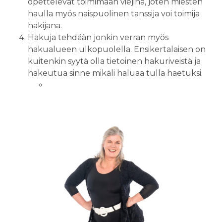
opettelevat toimimaan viejinä, joten miesten
haulla myös naispuolinen tanssija voi toimija
hakijana.
Hakuja tehdään jonkin verran myös
hakualueen ulkopuolella. Ensikertalaisen on
kuitenkin syytä olla tietoinen hakuriveistä ja
hakeutua sinne mikäli haluaa tulla haetuksi.