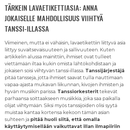
TÄRKEIN LAVAETIKETTIASIA: ANNA
JOKAISELLE MAHDOLLISUUS VIIHTYÄ
TANSSI-ILLASSA
Viimeinen, mutta ei vähäisin, lavaetikettiin liittyvä asia
liittyy suvaitsevaisuuteen ja sallivuuteen. Kuten
artikkelin alussa mainittiin, ihmiset ovat tulleet
viettämään iltaa kukin omista lähtökohdistaan ja
jokaisen soisi viihtyvän tanssi-illassa.
Tanssijärjestäjä
pitää tansseja, jotta ihmiset saavat tulla nauttimaan
vapaa-ajasta mukavan liikunnan, kivojen ihmisten ja
hyvän musiikin parissa.
Tanssiorkesterit
tekevät
parhaansa soittaakseen musiikkia, joka saa paikalla
olijat viihtymään. Siksi myös tanssijoiden olisi syytä
muistaa kantaa kortensa kekoon tämän asian
suhteen ja
pitää huoli siitä, että omalla
käyttäytymisellään vaikuttavat illan ilmapiiriin