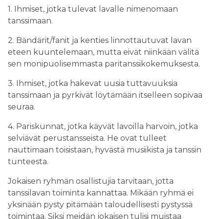
1. Ihmiset, jotka tulevat lavalle nimenomaan
tanssimaan.
2. Bändärit/fanit ja kenties linnottautuvat lavan
eteen kuuntelemaan, mutta eivät niinkään välitä
sen monipuolisemmasta paritanssikokemuksesta.
3. Ihmiset, jotka hakevat uusia tuttavuuksia
tanssimaan ja pyrkivät löytämään itselleen sopivaa
seuraa.
4. Pariskunnat, jotka käyvät lavoilla harvoin, jotka
selviävät perustansseista. He ovat tulleet
nauttimaan toisistaan, hyvästä musiikista ja tanssin
tunteesta.
Jokaisen ryhmän osallistujia tarvitaan, jotta
tanssilavan toiminta kannattaa. Mikään ryhmä ei
yksinään pysty pitämään taloudellisesti pystyssä
toimintaa. Siksi meidän jokaisen tulisi muistaa