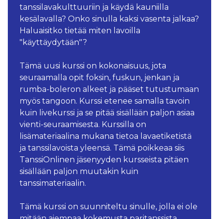
tanssilavakulttuuriin ja käydä kauniilla
kesälavalla? Onko sinulla kaksi vasenta jalkaa?
Haluaisitko tietää miten lavoilla
"käyttäydytään"?
Tämä uusi kurssi on kokonaisuus, jota
seuraamalla opit foksin, fuskun, jenkan ja
rumba-boleron alkeet ja pääset tutustumaan
myös tangoon. Kurssi etenee samalla tavoin
kuin livekurssi ja se pitää sisällään paljon asiaa
vienti-seuraamisesta. Kurssilla on
lisämateriaalina mukana tietoa lavaetiketistä
ja tanssilavoista yleensä. Tämä poikkeaa siis
TanssiOnlinen jäsenyyden kursseista pitäen
sisällään paljon muutakin kuin
tanssimateriaalin.
Tämä kurssi on suunniteltu sinulle, jolla ei ole
mitään aiempaa kokemusta paritanssista,