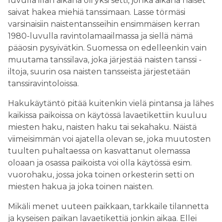
luvulla illan aikana oli yksi setti, jonka aikana naiset
saivat hakea miehiä tanssimaan. Lasse törmäsi
varsinaisiin naistentansseihin ensimmäisen kerran
1980-luvulla ravintolamaailmassa ja siellä nämä
pääosin pysyivätkin. Suomessa on edelleenkin vain
muutama tanssilava, joka järjestää naisten tanssi -
iltoja, suurin osa naisten tansseista järjestetään
tanssiravintoloissa.
Hakukäytäntö pitää kuitenkin vielä pintansa ja lähes
kaikissa paikoissa on käytössä lavaetikettiin kuuluu
miesten haku, naisten haku tai sekahaku. Näistä
viimeisimmän voi ajatella olevan se, joka muutosten
tuulten puhaltaessa on kasvattanut olemassa
oloaan ja osassa paikoista voi olla käytössä esim.
vuorohaku, jossa joka toinen orkesterin setti on
miesten hakua ja joka toinen naisten.
Mikäli menet uuteen paikkaan, tarkkaile tilannetta
ja kyseisen paikan lavaetikettiä jonkin aikaa. Ellei