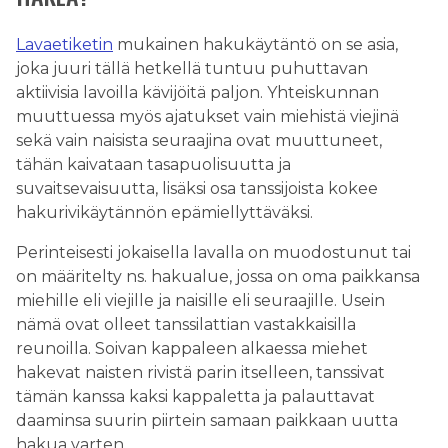
Lavaetiketin
mukainen hakukäytäntö on se asia,
joka juuri tällä hetkellä tuntuu puhuttavan
aktiivisia lavoilla kävijöitä paljon. Yhteiskunnan
muuttuessa myös ajatukset vain miehistä viejinä
sekä vain naisista seuraajina ovat muuttuneet,
tähän kaivataan tasapuolisuutta ja
suvaitsevaisuutta, lisäksi osa tanssijoista kokee
hakurivikäytännön epämiellyttäväksi.
Perinteisesti jokaisella lavalla on muodostunut tai
on määritelty ns. hakualue, jossa on oma paikkansa
miehille eli viejille ja naisille eli seuraajille. Usein
nämä ovat olleet tanssilattian vastakkaisilla
reunoilla. Soivan kappaleen alkaessa miehet
hakevat naisten rivistä parin itselleen, tanssivat
tämän kanssa kaksi kappaletta ja palauttavat
daaminsa suurin piirtein samaan paikkaan uutta
hakua varten.