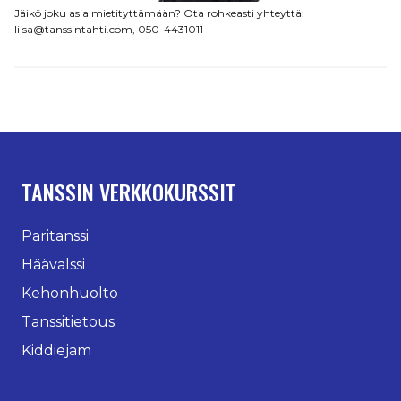
Jäikö joku asia mietityttämään? Ota rohkeasti yhteyttä:
liisa@tanssintahti.com, 050-4431011
TANSSIN VERKKOKURSSIT
Paritanssi
Häävalssi
Kehonhuolto
Tanssitietous
Kiddiejam