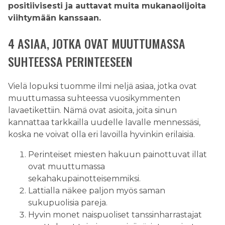
positiivisesti ja auttavat muita mukanaolijoita
viihtymään kanssaan.
4 ASIAA, JOTKA OVAT MUUTTUMASSA
SUHTEESSA PERINTEESEEN
Vielä lopuksi tuomme ilmi neljä asiaa, jotka ovat
muuttumassa suhteessa vuosikymmenten
lavaetikettiin. Nämä ovat asioita, joita sinun
kannattaa tarkkailla uudelle lavalle mennessäsi,
koska ne voivat olla eri lavoilla hyvinkin erilaisia.
Perinteiset miesten hakuun painottuvat illat
ovat muuttumassa
sekahakupainotteisemmiksi.
Lattialla näkee paljon myös saman
sukupuolisia pareja.
Hyvin monet naispuoliset tanssinharrastajat