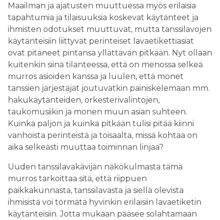
Maailman ja ajatusten muuttuessa myös erilaisia
tapahtumia ja tilaisuuksia koskevat käytänteet ja
ihmisten odotukset muuttuvat, mutta tanssilavojen
käytänteisiin liittyvät perinteiset lavaetikettiasiat
ovat pitäneet pintansa yllättävän pitkään. Nyt ollaan
kuitenkin siinä tilanteessa, että on menossa selkeä
murros asioiden kanssa ja luulen, että monet
tanssien järjestäjät joutuvatkin painiskelemaan mm.
hakukäytänteiden, orkesterivalintojen,
taukomusiikin ja monen muun asian suhteen.
Kuinka paljon ja kuinka pitkään tulisi pitää kiinni
vanhoista perinteistä ja toisaalta, missä kohtaa on
aika selkeästi muuttaa toiminnan linjaa?
Uuden tanssilavakävijän näkökulmasta tämä
murros tarkoittaa sitä, että riippuen
paikkakunnasta, tanssilavasta ja siellä olevista
ihmisistä voi törmätä hyvinkin erilaisiin lavaetiketin
käytänteisiin. Jotta mukaan pääsee solahtamaan