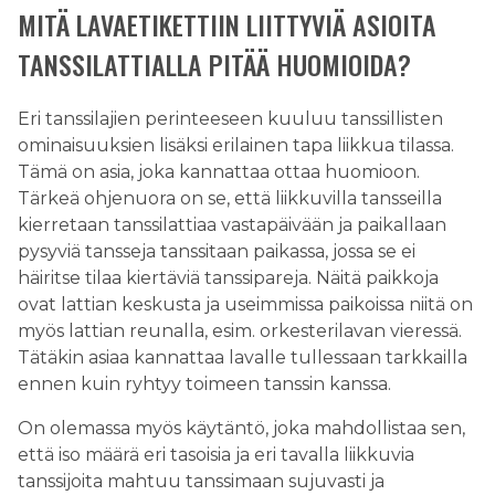
MITÄ LAVAETIKETTIIN LIITTYVIÄ ASIOITA
TANSSILATTIALLA PITÄÄ HUOMIOIDA?
Eri tanssilajien perinteeseen kuuluu tanssillisten
ominaisuuksien lisäksi erilainen tapa liikkua tilassa.
Tämä on asia, joka kannattaa ottaa huomioon.
Tärkeä ohjenuora on se, että liikkuvilla tansseilla
kierretaan tanssilattiaa vastapäivään ja paikallaan
pysyviä tansseja tanssitaan paikassa, jossa se ei
häiritse tilaa kiertäviä tanssipareja. Näitä paikkoja
ovat lattian keskusta ja useimmissa paikoissa niitä on
myös lattian reunalla, esim. orkesterilavan vieressä.
Tätäkin asiaa kannattaa lavalle tullessaan tarkkailla
ennen kuin ryhtyy toimeen tanssin kanssa.
On olemassa myös käytäntö, joka mahdollistaa sen,
että iso määrä eri tasoisia ja eri tavalla liikkuvia
tanssijoita mahtuu tanssimaan sujuvasti ja