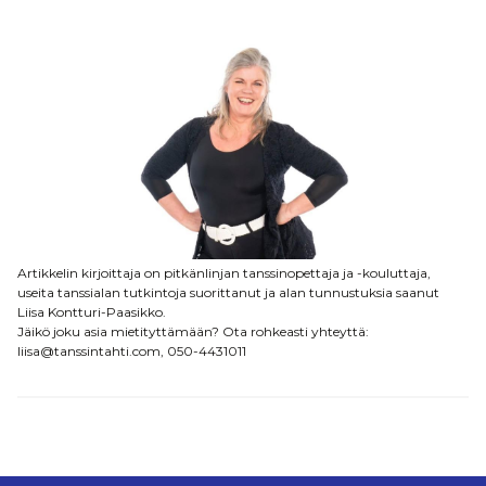
Artikkelin kirjoittaja on pitkänlinjan tanssinopettaja ja -kouluttaja,
useita tanssialan tutkintoja suorittanut ja alan tunnustuksia saanut
Liisa Kontturi-Paasikko.
Jäikö joku asia mietityttämään? Ota rohkeasti yhteyttä:
liisa@tanssintahti.com, 050-4431011