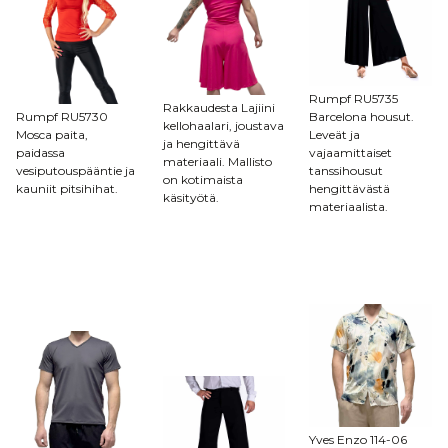
Rumpf RU5735
Rakkaudesta Lajiini
Rumpf RU5730
Barcelona housut.
kellohaalari, joustava
Mosca paita,
Leveät ja
ja hengittävä
paidassa
vajaamittaiset
materiaali. Mallisto
vesiputouspääntie ja
tanssihousut
on kotimaista
kauniit pitsihihat.
hengittävästä
käsityötä.
materiaalista.
Yves Enzo 114-06