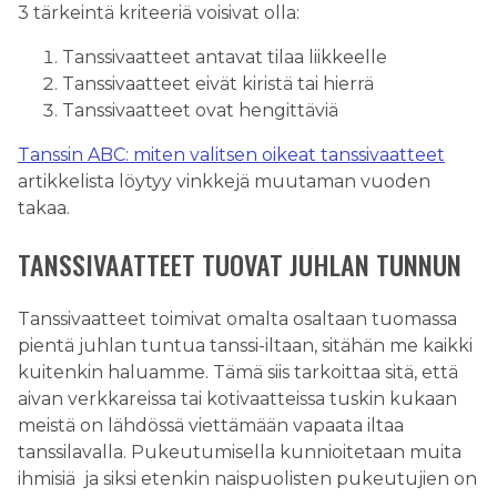
3 tärkeintä kriteeriä voisivat olla:
Tanssivaatteet antavat tilaa liikkeelle
Tanssivaatteet eivät kiristä tai hierrä
Tanssivaatteet ovat hengittäviä
Tanssin ABC: miten valitsen oikeat tanssivaatteet
artikkelista löytyy vinkkejä muutaman vuoden
takaa.
TANSSIVAATTEET TUOVAT JUHLAN TUNNUN
Tanssivaatteet toimivat omalta osaltaan tuomassa
pientä juhlan tuntua tanssi-iltaan, sitähän me kaikki
kuitenkin haluamme. Tämä siis tarkoittaa sitä, että
aivan verkkareissa tai kotivaatteissa tuskin kukaan
meistä on lähdössä viettämään vapaata iltaa
tanssilavalla. Pukeutumisella kunnioitetaan muita
ihmisiä ja siksi etenkin naispuolisten pukeutujien on