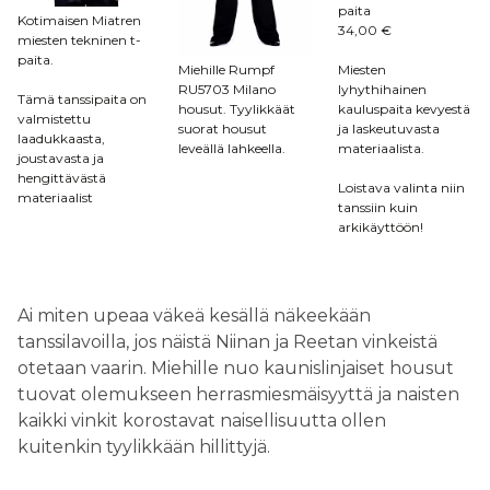
paita
Kotimaisen Miatren
34,00 €
miesten tekninen t-
paita.
Miehille Rumpf
Miesten
RU5703 Milano
lyhythihainen
Tämä tanssipaita on
housut. Tyylikkäät
kauluspaita kevyestä
valmistettu
suorat housut
ja laskeutuvasta
laadukkaasta,
leveällä lahkeella.
materiaalista.
joustavasta ja
hengittävästä
Loistava valinta niin
materiaalist
tanssiin kuin
arkikäyttöön!
Ai miten upeaa väkeä kesällä näkeekään
tanssilavoilla, jos näistä Niinan ja Reetan vinkeistä
otetaan vaarin. Miehille nuo kaunislinjaiset housut
tuovat olemukseen herrasmiesmäisyyttä ja naisten
kaikki vinkit korostavat naisellisuutta ollen
kuitenkin tyylikkään hillittyjä.