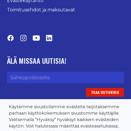
Evästekäytäntö
Toimitusehdot ja maksutavat
Facebook
Instagram
YouTube
LinkedIn
ÄLÄ MISSAA UUTISIA!
Sähköpostiosoite
Käytämme sivustollamme evästeitä tarjotaksemme
parhaan käyttökokemuksen sivustomme käyttäjille.
TANSSIONLINE
Valitsemalla "Hyväksy" hyväksyt kaikkien evästeiden
käytön. Voit halutessasi määrittää evästeasetuksissa,