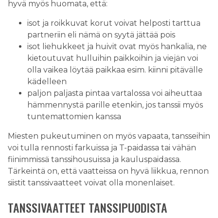
hyvä myös huomata, että:
isot ja roikkuvat korut voivat helposti tarttua
partneriin eli nämä on syytä jättää pois
isot liehukkeet ja huivit ovat myös hankalia, ne
kietoutuvat hulluihin paikkoihin ja viejän voi
olla vaikea löytää paikkaa esim. kiinni pitävälle
kädelleen
paljon paljasta pintaa vartalossa voi aiheuttaa
hämmennystä parille etenkin, jos tanssii myös
tuntemattomien kanssa
Miesten pukeutuminen on myös vapaata, tansseihin
voi tulla rennosti farkuissa ja T-paidassa tai vähän
fiinimmissä tanssihousuissa ja kauluspaidassa.
Tärkeintä on, että vaatteissa on hyvä liikkua, rennon
siistit tanssivaatteet voivat olla monenlaiset.
TANSSIVAATTEET TANSSIPUODISTA