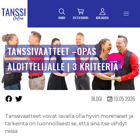
ETUSIVULLE
Siirry suoraan sisältöön
HAKU
OSTOSKORI
KIRJAUDU
TANSSIVAATTEET –OPAS
ALOITTELIJALLE | 3 KRITEERIÄ
BLOGI
19.05.2026
Tanssivaatteet voivat lavalla olla hyvin moninaiset ja
tärkeintä on luonnollisesti se, että sinä itse viihdyt
niissä.