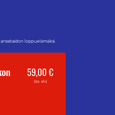
i tanssitaidon loppuelämäksi.
ikon
59,00 €
(sis. alv)