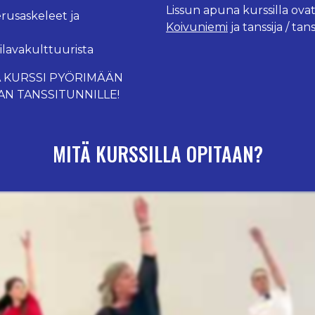
Lissun apuna kurssilla ov
perusaskeleet ja
Koivuniemi
ja tanssija / ta
silavakulttuurista
A KURSSI PYÖRIMÄÄN
AN TANSSITUNNILLE!
MITÄ KURSSILLA OPITAAN?