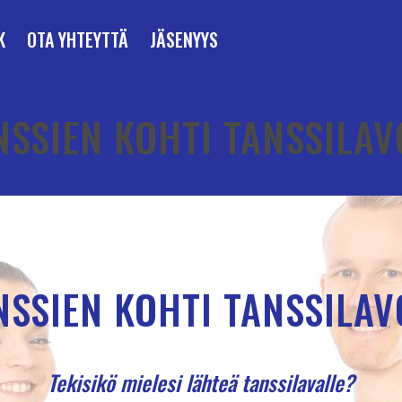
K
OTA YHTEYTTÄ
JÄSENYYS
NSSIEN KOHTI TANSSILAV
NSSIEN KOHTI TANSSILAV
Tekisikö mielesi lähteä tanssilavalle?