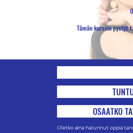
O
Tämän kurssin pystyt ta
TUNTU
OSAATKO TA
Oletko aina halunnut oppia tans