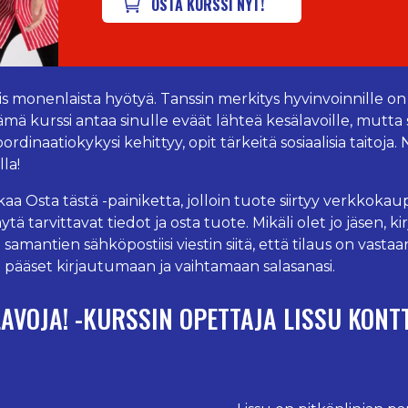
OSTA KURSSI NYT!
is monenlaista hyötyä. Tanssin merkitys hyvinvoinnille on 
ämä kurssi antaa sinulle eväät lähteä kesälavoille, mutt
oordinaatiokykysi kehittyy, opit tärkeitä sosiaalisia taitoj
la!
aa Osta tästä -painiketta, jolloin tuote siirtyy verkkoka
äytä tarvittavat tiedot ja osta tuote. Mikäli olet jo jäsen
 samantien sähköpostiisi viestin siitä, että tilaus on vas
a pääset kirjautumaan ja vaihtamaan salasanasi.
LAVOJA! -KURSSIN OPETTAJA LISSU KONT