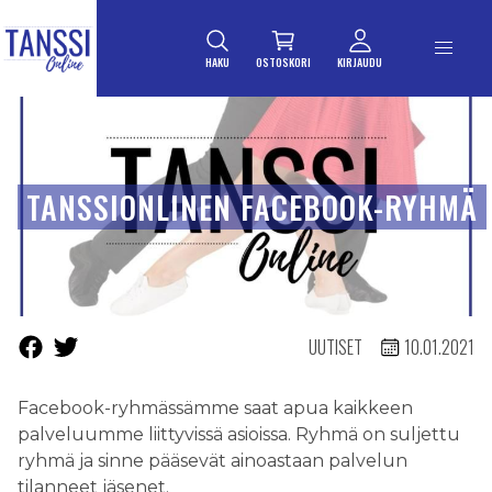
ETUSIVULLE
Siirry suoraan sisältöön
HAKU
OSTOSKORI
KIRJAUDU
TANSSIONLINEN FACEBOOK-RYHMÄ
UUTISET
10.01.2021
Facebook-ryhmässämme saat apua kaikkeen
palveluumme liittyvissä asioissa. Ryhmä on suljettu
ryhmä ja sinne pääsevät ainoastaan palvelun
tilanneet jäsenet.