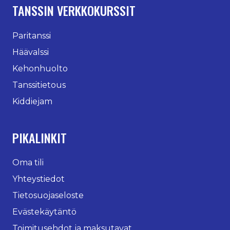
TANSSIN VERKKOKURSSIT
Paritanssi
Häävalssi
Kehonhuolto
Tanssitietous
Kiddiejam
PIKALINKIT
Oma tili
Yhteystiedot
Tietosuojaseloste
Evästekäytäntö
Toimitusehdot ja maksutavat