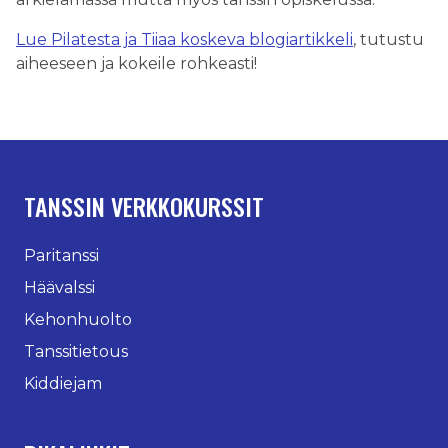
Lue Pilatesta ja Tiiaa koskeva blogiartikkeli
, tutustu
aiheeseen ja kokeile rohkeasti!
TANSSIN VERKKOKURSSIT
Paritanssi
Häävalssi
Kehonhuolto
Tanssitietous
Kiddiejam