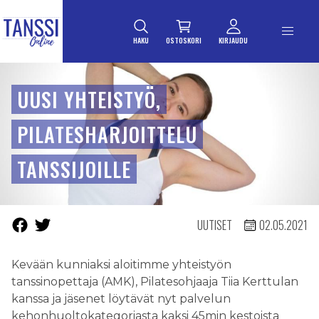
ETUSIVULLE
Siirry suoraan sisältöön
HAKU
OSTOSKORI
KIRJAUDU
UUSI YHTEISTYÖ,
PILATESHARJOITTELU
TANSSIJOILLE
UUTISET
02.05.2021
Kevään kunniaksi aloitimme yhteistyön
tanssinopettaja (AMK), Pilatesohjaaja Tiia Kerttulan
kanssa ja jäsenet löytävät nyt palvelun
kehonhuoltokategoriasta kaksi 45min kestoista