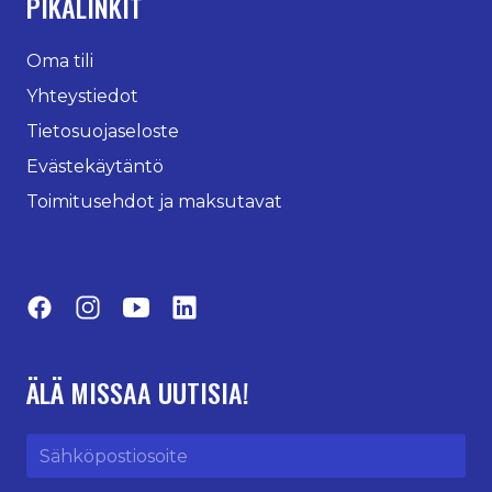
PIKALINKIT
Oma tili
Yhteystiedot
Tietosuojaseloste
Evästekäytäntö
Toimitusehdot ja maksutavat
Facebook
Instagram
YouTube
LinkedIn
ÄLÄ MISSAA UUTISIA!
Sähköpostiosoite