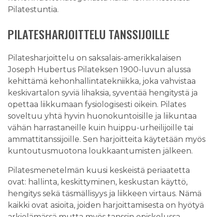
Pilatestuntia.
PILATESHARJOITTELU TANSSIJOILLE
Pilatesharjoittelu on saksalais-amerikkalaisen
Joseph Hubertus Pilateksen 1900-luvun alussa
kehittämä kehonhallintatekniikka, joka vahvistaa
keskivartalon syviä lihaksia, syventää hengitystä ja
opettaa liikkumaan fysiologisesti oikein. Pilates
soveltuu yhtä hyvin huonokuntoisille ja liikuntaa
vähän harrastaneille kuin huippu-urheilijoille tai
ammattitanssijoille. Sen harjoitteita käytetään myös
kuntoutusmuotona loukkaantumisten jälkeen.
Pilatesmenetelmän kuusi keskeistä periaatetta
ovat: hallinta, keskittyminen, keskustan käyttö,
hengitys sekä täsmällisyys ja liikkeen virtaus. Nämä
kaikki ovat asioita, joiden harjoittamisesta on hyötyä
arkielämässä mutta myös tanssin opiskelussa.