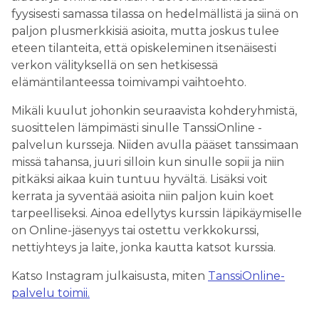
fyysisesti samassa tilassa on hedelmällistä ja siinä on
paljon plusmerkkisiä asioita, mutta joskus tulee
eteen tilanteita, että opiskeleminen itsenäisesti
verkon välityksellä on sen hetkisessä
elämäntilanteessa toimivampi vaihtoehto.
Mikäli kuulut johonkin seuraavista kohderyhmistä,
suosittelen lämpimästi sinulle TanssiOnline -
palvelun kursseja. Niiden avulla pääset tanssimaan
missä tahansa, juuri silloin kun sinulle sopii ja niin
pitkäksi aikaa kuin tuntuu hyvältä. Lisäksi voit
kerrata ja syventää asioita niin paljon kuin koet
tarpeelliseksi. Ainoa edellytys kurssin läpikäymiselle
on Online-jäsenyys tai ostettu verkkokurssi,
nettiyhteys ja laite, jonka kautta katsot kurssia.
Katso Instagram julkaisusta, miten
TanssiOnline-
palvelu toimii.