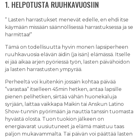
1. HELPOTUSTA RUUHKAVUOSIIN
” Lasten harrastukset menevät edelle, en ehdi itse
käymään missään säännöllisessä harrastuksessa ja se
harmittaa!”
Tämä on todellisuutta hyvin monen lapsiperheen
ruuhkavuosia elävän äidin (ja isän) elämässä. Itselle
ei jää aikaa arjen pyöriessä työn, lasten päivähoidon
ja lasten harrastusten ympyrää.
Perheeltä voi kuitenkin jossain kohtaa päivää
”varastaa” itselleen 45min hetken, antaa lapsille
pienen pelihetken, siirtää vähän huonekaluja
syrjään, laittaa vaikkapa Maikin tai Anskun Latino
Show-tunnin pyörimään ja nauttia tanssin tuomasta
hyvästä olosta. Tuon tuokion jälkeen on
energiavarat uusiutuneet ja elämä maistuu taas
paljon mukavammalta. Tai päivän voi päättää lasten