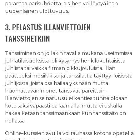
parantaa parisuhdetta ja siihen voi löytyä ihan
uudenlainen ulottuvuus.
3. PELASTUS ILLANVIETTOJEN
TANSSIHETKIIN
Tanssiminen on jollakin tavalla mukana useimmissa
juhlatilaisuuksissa, oli kysymys henkilökohtaisista
juhlista tai vaikka firman pikkujouluista. Illan
päätteeksi musiikki soi ja tanssilattia täyttyy iloisisista
juhlijoista, joista osa bailaa yksinään mutta
huomattavan monet tanssivat pareittain.
Illanviettojen seinäruusu ei kenties tunne oloaan
kotoisaksi vapaasti bailaamalla, mutta ei uskalla
hakea ketään tanssimaankaan kun tanssitaito on
nollassa.
Online-kurssien avulla voi rauhassa kotona opetella