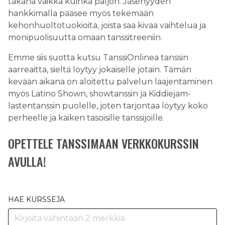
takana vaikka kuinka paljon. Jäsenyyden
hankkimalla pääsee myös tekemään
kehonhuoltotuokioita, joista saa kivaa vaihtelua ja
monipuolisuutta omaan tanssitreeniin.
Emme siis suotta kutsu TanssiOnlinea tanssin
aarreaitta, sieltä löytyy jokaiselle jotain. Tämän
kevään aikana on aloitettu palvelun laajentaminen
myös Latino Shown, showtanssin ja Kiddiejam-
lastentanssin puolelle, joten tarjontaa löytyy koko
perheelle ja kaiken tasoisille tanssijoille.
OPETTELE TANSSIMAAN VERKKOKURSSIN
AVULLA!
HAE KURSSEJA