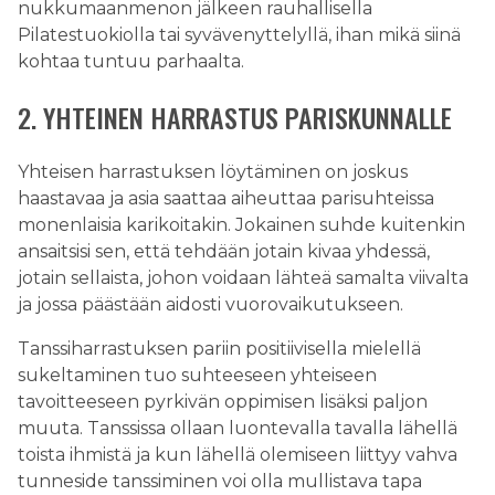
nukkumaanmenon jälkeen rauhallisella
Pilatestuokiolla tai syvävenyttelyllä, ihan mikä siinä
kohtaa tuntuu parhaalta.
2. YHTEINEN HARRASTUS PARISKUNNALLE
Yhteisen harrastuksen löytäminen on joskus
haastavaa ja asia saattaa aiheuttaa parisuhteissa
monenlaisia karikoitakin. Jokainen suhde kuitenkin
ansaitsisi sen, että tehdään jotain kivaa yhdessä,
jotain sellaista, johon voidaan lähteä samalta viivalta
ja jossa päästään aidosti vuorovaikutukseen.
Tanssiharrastuksen pariin positiivisella mielellä
sukeltaminen tuo suhteeseen yhteiseen
tavoitteeseen pyrkivän oppimisen lisäksi paljon
muuta. Tanssissa ollaan luontevalla tavalla lähellä
toista ihmistä ja kun lähellä olemiseen liittyy vahva
tunneside tanssiminen voi olla mullistava tapa