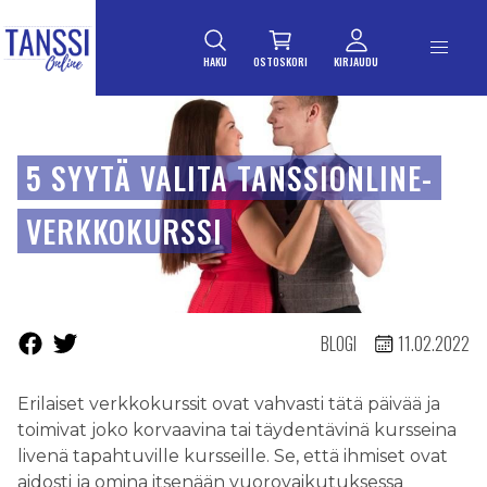
ETUSIVULLE
Siirry suoraan sisältöön
HAKU
OSTOSKORI
KIRJAUDU
5 SYYTÄ VALITA TANSSIONLINE-
VERKKOKURSSI
BLOGI
11.02.2022
Erilaiset verkkokurssit ovat vahvasti tätä päivää ja
toimivat joko korvaavina tai täydentävinä kursseina
livenä tapahtuville kursseille. Se, että ihmiset ovat
aidosti ja omina itsenään vuorovaikutuksessa