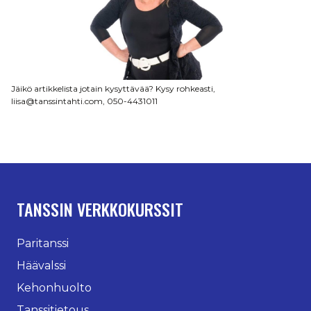
Jäikö artikkelista jotain kysyttävää? Kysy rohkeasti,
liisa@tanssintahti.com, 050-4431011
TANSSIN VERKKOKURSSIT
Paritanssi
Häävalssi
Kehonhuolto
Tanssitietous