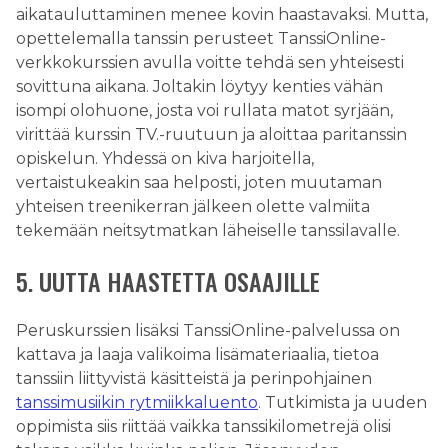
aikatauluttaminen menee kovin haastavaksi. Mutta,
opettelemalla tanssin perusteet TanssiOnline-
verkkokurssien avulla voitte tehdä sen yhteisesti
sovittuna aikana. Joltakin löytyy kenties vähän
isompi olohuone, josta voi rullata matot syrjään,
virittää kurssin TV.-ruutuun ja aloittaa paritanssin
opiskelun. Yhdessä on kiva harjoitella,
vertaistukeakin saa helposti, joten muutaman
yhteisen treenikerran jälkeen olette valmiita
tekemään neitsytmatkan läheiselle tanssilavalle.
5. UUTTA HAASTETTA OSAAJILLE
Peruskurssien lisäksi TanssiOnline-palvelussa on
kattava ja laaja valikoima lisämateriaalia, tietoa
tanssiin liittyvistä käsitteistä ja perinpohjainen
tanssimusiikin rytmiikkaluento
. Tutkimista ja uuden
oppimista siis riittää vaikka tanssikilometrejä olisi