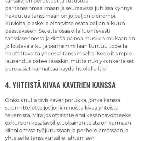
tanssilajien perusteet ja tutustua
paritanssinmaailmaan ja seuraavissa juhlissa kynnys
hakeutua tanssimaan on jo paljon pienempi.
Kuvioita ja askelia ei tarvitse osata paljon alkuun
päästäkseen. Se, että osaa olla luontevasti
tanssiasennossa ja siirtää painoa musiikin mukaan on
jo loistava alku ja parhaimmillaan tuntuu todella
nauttittavalta yhdessä tanssimiselta. Keep it simple -
lausahdus pätee tässäkin, mutta nuo yksinkertaiset
perusasiat kannattaa käydä huolella läpi.
4. YHTEISTÄ KIVAA KAVERIEN KANSSA
Onko sinulla tiivis kaveriporukka, jonka kanssa
suunnittelette jos jonkinmoista kivaa yhteistä
tekemistä. Mitä jos ottaisitte ensi kesän tavoitteeksi
exkursion kesälavoille. Jokainen teistä on varmaan
kiinni omissa työjutuissaan ja perhe-elämässään ja
yhteiselle tanssikurssille lähtemisen