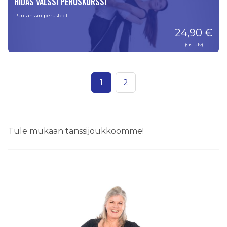
HIDAS VALSSI PERUSKURSSI
Paritanssin perusteet
24,90 €
(sis. alv)
1
2
Tule mukaan tanssijoukkoomme!