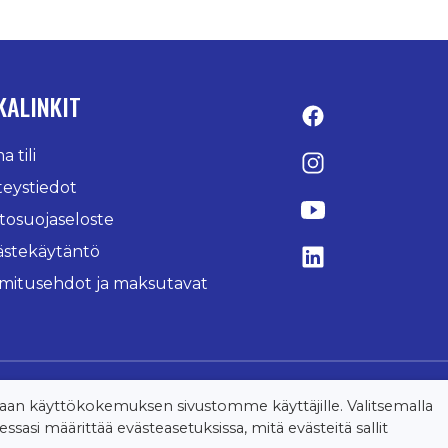
KALINKIT
Facebook
 tili
Instagram
teystiedot
YouTube
tosuojaseloste
ästekäytäntö
LinkedIn
imitusehdot ja maksutavat
n käyttökokemuksen sivustomme käyttäjille. Valitsemalla
sasi määrittää evästeasetuksissa, mitä evästeitä sallit