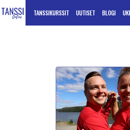
ETUSIVULLE
Siirry suoraan sisältöön
TANSSIKURSSIT
UUTISET
BLOGI
UK