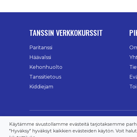
TANSSIN VERKKOKURSSIT
PI
Paritanssi
Oma
Häävalssi
Yh
Kehonhuolto
Tie
Tanssitietous
Ev
Kiddiejam
To
TANSSIONLINE
Käytämme sivustollamme evästeitä tarjotaksemme parhaa
"Hyväksy" hyväksyt kaikkien evästeiden käytön. Voit halutes