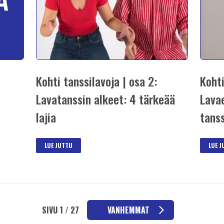
Kohti tanssilavoja | osa 2:
Kohti
Lavatanssin alkeet: 4 tärkeää
Lavae
lajia
tanss
LUE JUTTU
LUE 
SIVU 1 / 27
VANHEMMAT