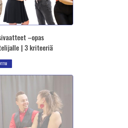
sivaatteet –opas
telijalle | 3 kriteeriä
JUTTU