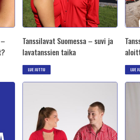
 –
Tanssilavat Suomessa – suvi ja
Tans
t?
lavatanssien taika
aloit
LUE JUTTU
LUE 