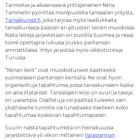
Tarmokas ja aikaansaava yrittäjänainen Niina
Tammelin pyörittää monipuolista tanssialan yritystä,
Tanssikurssit.fi
, joka tarjoaa myös laadukkaita
tanssikursseja pääosin eri pituisten leirien muodossa.
Näitä leirejä järjestetään eri puolilla Suomea ja niissä
toimii opettajina lukuisa joukko paritanssin
ammattilaisia. Yritys järjestää myös viikkotunteja
Turussa.
”Niinan leirit” ovat muodostuneet käsitteeksi
suomalaisen paritanssin kentällä. Ne ovat hyvin
organisoituja tapahtumia, joissa tanssikurssien lisäksi
on aina iltatanssit. Tanssilajien kirjo on suuri ja tasoja
on useampia. Osallistuja voi päättää tuleeko vain
yksittäiselle tunnille vai lunastaako itselleen koko
tapahtumaa koskevan tapahtumapassin.
Suurin näistä tapahtumista on heinäkuussa
järjestettävä yli viikon mittainen
Valasrannan