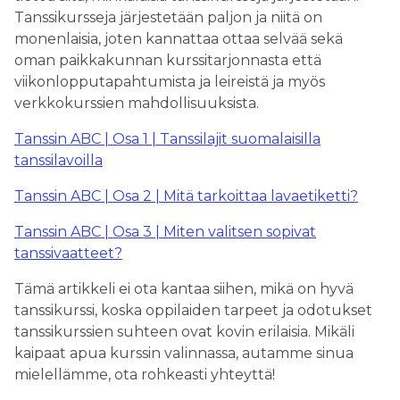
Tanssikursseja järjestetään paljon ja niitä on
monenlaisia, joten kannattaa ottaa selvää sekä
oman paikkakunnan kurssitarjonnasta että
viikonlopputapahtumista ja leireistä ja myös
verkkokurssien mahdollisuuksista.
Tanssin ABC | Osa 1 | Tanssilajit suomalaisilla
tanssilavoilla
Tanssin ABC | Osa 2 | Mitä tarkoittaa lavaetiketti?
Tanssin ABC | Osa 3 | Miten valitsen sopivat
tanssivaatteet?
Tämä artikkeli ei ota kantaa siihen, mikä on hyvä
tanssikurssi, koska oppilaiden tarpeet ja odotukset
tanssikurssien suhteen ovat kovin erilaisia. Mikäli
kaipaat apua kurssin valinnassa, autamme sinua
mielellämme, ota rohkeasti yhteyttä!