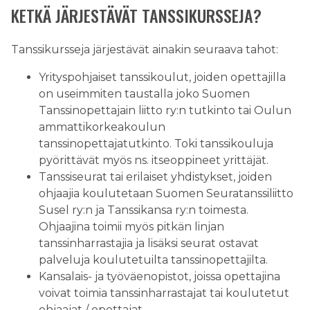
KETKÄ JÄRJESTÄVÄT TANSSIKURSSEJA?
Tanssikursseja järjestävät ainakin seuraava tahot:
Yrityspohjaiset tanssikoulut, joiden opettajilla
on useimmiten taustalla joko Suomen
Tanssinopettajain liitto ry:n tutkinto tai Oulun
ammattikorkeakoulun
tanssinopettajatutkinto. Toki tanssikouluja
pyörittävät myös ns. itseoppineet yrittäjät.
Tanssiseurat tai erilaiset yhdistykset, joiden
ohjaajia koulutetaan Suomen Seuratanssiliitto
Susel ry:n ja Tanssikansa ry:n toimesta.
Ohjaajina toimii myös pitkän linjan
tanssinharrastajia ja lisäksi seurat ostavat
palveluja koulutetuilta tanssinopettajilta.
Kansalais- ja työväenopistot, joissa opettajina
voivat toimia tanssinharrastajat tai koulutetut
ohjaajat / opettajat