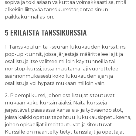
sopiva ja toki asiaan vaikuttaa voimakkaasti se, mitä
alkeisiin liittyvää tanssikurssitarjontaa sinun
paikkakunnallasi on.
5 ERILAISTA TANSSIKURSSIA
1. Tanssikoulun tai -seuran lukukauden kurssit: ns.
pop-up -tunnit, joissa järjestäjä määrittelee lajit ja
osallistuja itse valitsee milloin käy tunneilla tai
nonstop-kurssi, jossa muutama laji vuorottelee
säännönmukaisesti koko lukukauden ajan ja
osallistuja voi hypätä mukaan milloin vain.
2. Pidempi kurssi, johon osallistujat sitoutuvat
mukaan koko kurssin ajaksi. Näitä kursseja
järjestävät pääasiassa kansalais- ja työväenopistot,
joissa kaikki opetus tapahtuu lukukausiopetuksena,
johon opiskelijat ilmoittautuvat ja sitoutuvat.
Kurssille on määritelty tietyt tanssilajit ja opettajat