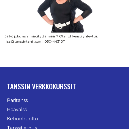
Jäikö joku asia mietityttämään? Ota rohkeasti yhteyttä:
liisa@tanssintahti.com, 050-4431011
TANSSIN VERKKOKURSSIT
Paritanssi
Häävalssi
Kehonhuolto
Tanssitietous