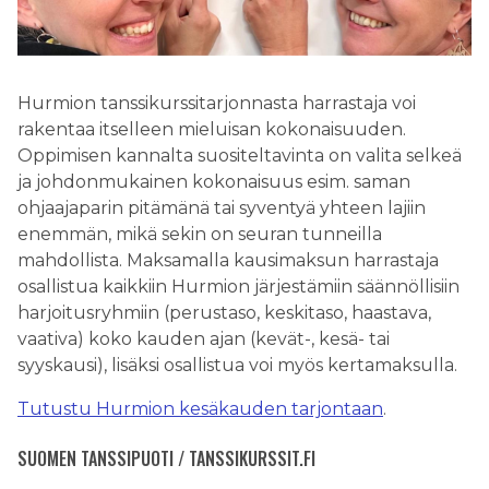
Hurmion tanssikurssitarjonnasta harrastaja voi
rakentaa itselleen mieluisan kokonaisuuden.
Oppimisen kannalta suositeltavinta on valita selkeä
ja johdonmukainen kokonaisuus esim. saman
ohjaajaparin pitämänä tai syventyä yhteen lajiin
enemmän, mikä sekin on seuran tunneilla
mahdollista. Maksamalla kausimaksun harrastaja
osallistua kaikkiin Hurmion järjestämiin säännöllisiin
harjoitusryhmiin (perustaso, keskitaso, haastava,
vaativa) koko kauden ajan (kevät-, kesä- tai
syyskausi), lisäksi osallistua voi myös kertamaksulla.
Tutustu Hurmion kesäkauden tarjontaan
.
SUOMEN TANSSIPUOTI / TANSSIKURSSIT.FI