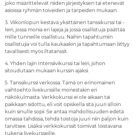
joko määrittelevät niiden järjestyksen tai etenevät
asioissa ryhmän toiveiden ja tarpeiden mukaan.
3. Viikonlopun kestävä yksittäinen tanssikurssi tai -
leiri, jossa monia eri lajeja ja jossa osallistuja päättää
mille tunneille osallistuu. Näihin tapahtumiin
osallistujia voi tulla kaukaakin ja tapahtumaan liittyy
tavallisesti myös iltatanssit.
4. Yhden lajin Intensiivikurssi tai leiri, johon
sitoudutaan mukaan kurssin ajaksi.
5. Tanssikurssi verkossa. Tämä on erinomainen
vaihtoehto livekurssille monestakin eri
näkökulmasta. Verkkokurssi ei ole aikaan tai
paikkaan sidottu, eli voit opiskella sitä juuri silloin
kuin sinulle sopii. Se antaa mahdollisuuden edetä
omassa tahdissa, tehdä toistoja juuri niin paljon kuin
tarvitsee. Lisäksi verkkokurssit toimivat loistavana
tukena livekursseille.