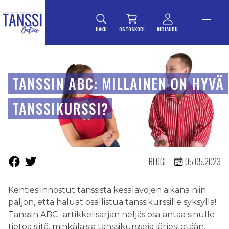
ETUSIVULLE
Siirry suoraan sisältöön
HAKU
OSTOSKORI
KIRJAUDU
TANSSIN ABC: MILLAINEN ON HYVÄ
TANSSIKURSSI?
BLOGI
05.05.2023
Kenties innostut tanssista kesälavojen aikana niin
paljon, että haluat osallistua tanssikurssille syksyllä!
Tanssin ABC -artikkelisarjan neljäs osa antaa sinulle
tietoa siitä, minkälaisia tanssikursseja järjestetään.