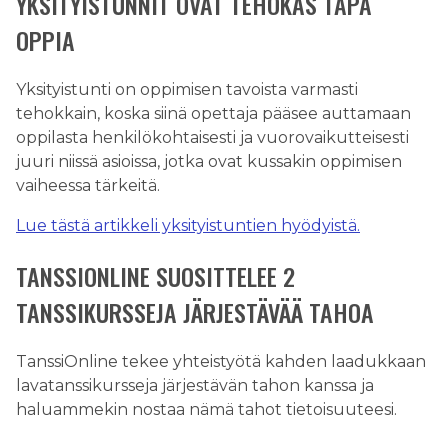
YKSITYISTUNNIT OVAT TEHOKAS TAPA
OPPIA
Yksityistunti on oppimisen tavoista varmasti
tehokkain, koska siinä opettaja pääsee auttamaan
oppilasta henkilökohtaisesti ja vuorovaikutteisesti
juuri niissä asioissa, jotka ovat kussakin oppimisen
vaiheessa tärkeitä.
Lue tästä artikkeli yksityistuntien hyödyistä.
TANSSIONLINE SUOSITTELEE 2
TANSSIKURSSEJA JÄRJESTÄVÄÄ TAHOA
TanssiOnline tekee yhteistyötä kahden laadukkaan
lavatanssikursseja järjestävän tahon kanssa ja
haluammekin nostaa nämä tahot tietoisuuteesi.